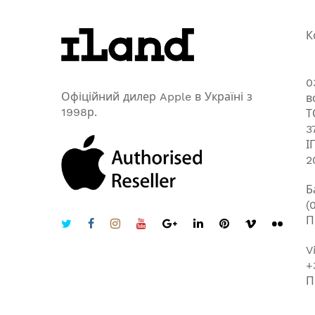
К
0
Офіційний дилер Apple в Україні з
в
1998р.
Т
3
І
2
Б
(
П
V
+
П