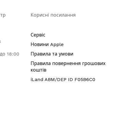
нтр
Корисні посилання
Сервіс
8
Новини Apple
 до 18:00
Правила та умови
Правила повернення грошових
коштів
iLand ABM/DEP ID F05B6C0