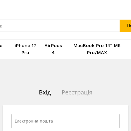
П
e
iPhone 17
AirPods
MacBook Pro 14” M5
M
Pro
4
Pro/MAX
Вхід
Реєстрація