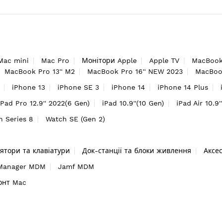
Mac mini
Mac Pro
Монітори Apple
Apple TV
MacBook
MacBook Pro 13'' M2
MacBook Pro 16'' NEW 2023
MacBook
iPhone 13
iPhone SE 3
iPhone 14
iPhone 14 Plus
iPad Pro 12.9'' 2022(6 Gen)
iPad 10.9''(10 Gen)
iPad Air 10.9'
h Series 8
Watch SE (Gen 2)
ятори та клавіатури
Док-станції та блоки живлення
Аксе
 Manager MDM
Jamf MDM
онт Mac