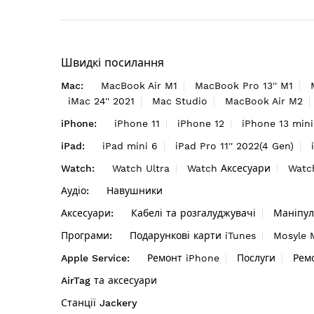
Швидкі посилання
Mac:
MacBook Air M1
MacBook Pro 13'' M1
iMac 24'' 2021
Mac Studio
MacBook Air M2
iPhone:
iPhone 11
iPhone 12
iPhone 13 mini
iPad:
iPad mini 6
iPad Pro 11'' 2022(4 Gen)
Watch:
Watch Ultra
Watch Аксесуари
Watc
Аудіо:
Навушники
Аксесуари:
Кабелі та розгалуджувачі
Маніпул
Програми:
Подарункові карти iTunes
Mosyle
Apple Service:
Ремонт iPhone
Послуги
Рем
AirTag та аксесуари
Станції Jackery