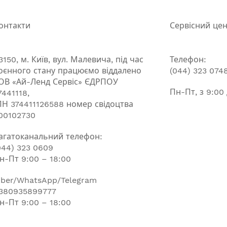
онтакти
Сервісний це
3150, м. Київ, вул. Малевича, під час
Телефон:
оєнного стану працюємо віддалено
(044) 323 074
ОВ «Ай-Ленд Сервіс» ЄДРПОУ
Пн-Пт, з 9:00
7441118,
ПН 374411126588 номер свідоцтва
00102730
агатоканальний телефон:
044) 323 0609
н-Пт 9:00 – 18:00
iber/WhatsApp/Telegram
380935899777
н-Пт 9:00 – 18:00