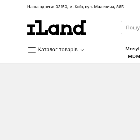
Hаша адреса: 03150, м. Київ, вул. Малевича, 86Б
Mosyl
Каталог товарів
MD
Skip
to
Content