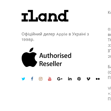
К
0
Офіційний дилер Apple в Україні з
в
1998р.
Т
3
І
2
Б
(
П
V
+
П