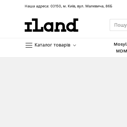
Hаша адреса: 03150, м. Київ, вул. Малевича, 86Б
Mosyl
Каталог товарів
MD
Skip
to
Content