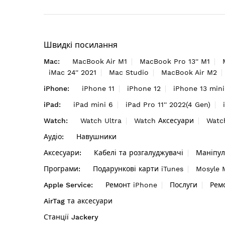
Швидкі посилання
Mac:
MacBook Air M1
MacBook Pro 13'' M1
iMac 24'' 2021
Mac Studio
MacBook Air M2
iPhone:
iPhone 11
iPhone 12
iPhone 13 mini
iPad:
iPad mini 6
iPad Pro 11'' 2022(4 Gen)
Watch:
Watch Ultra
Watch Аксесуари
Watc
Аудіо:
Навушники
Аксесуари:
Кабелі та розгалуджувачі
Маніпул
Програми:
Подарункові карти iTunes
Mosyle
Apple Service:
Ремонт iPhone
Послуги
Рем
AirTag та аксесуари
Станції Jackery