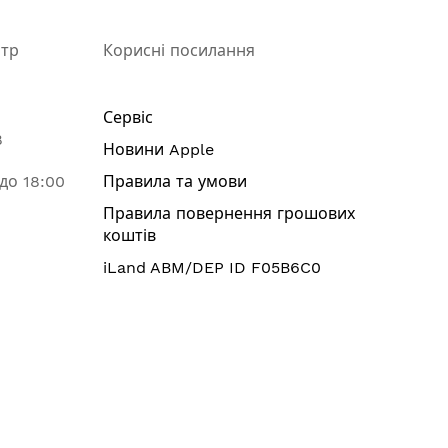
нтр
Корисні посилання
Сервіс
8
Новини Apple
 до 18:00
Правила та умови
Правила повернення грошових
коштів
iLand ABM/DEP ID F05B6C0