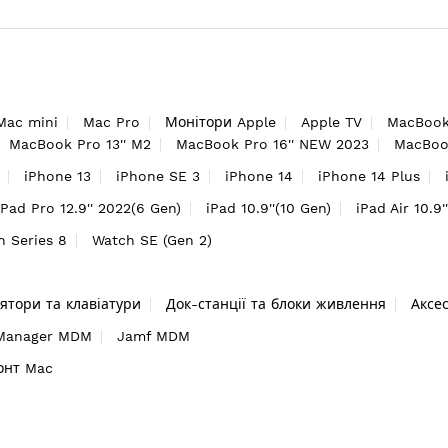
Mac mini
Mac Pro
Монітори Apple
Apple TV
MacBook
MacBook Pro 13'' M2
MacBook Pro 16'' NEW 2023
MacBook
iPhone 13
iPhone SE 3
iPhone 14
iPhone 14 Plus
iPad Pro 12.9'' 2022(6 Gen)
iPad 10.9''(10 Gen)
iPad Air 10.9'
h Series 8
Watch SE (Gen 2)
ятори та клавіатури
Док-станції та блоки живлення
Аксе
 Manager MDM
Jamf MDM
онт Mac