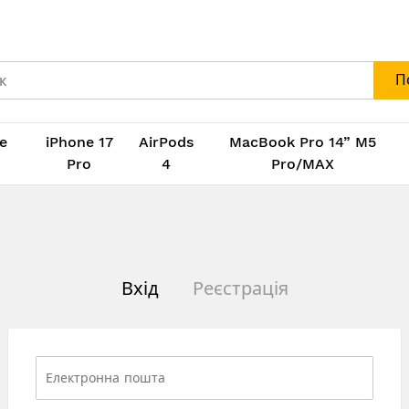
П
e
iPhone 17
AirPods
MacBook Pro 14” M5
M
Pro
4
Pro/MAX
Вхід
Реєстрація