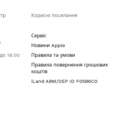
нтр
Корисні посилання
Сервіс
8
Новини Apple
 до 18:00
Правила та умови
Правила повернення грошових
коштів
iLand ABM/DEP ID F05B6C0