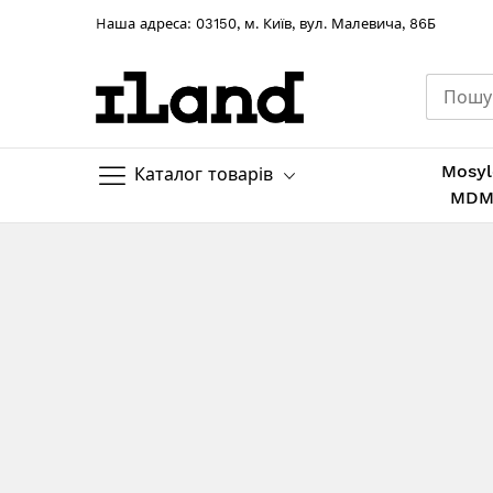
Hаша адреса: 03150, м. Київ, вул. Малевича, 86Б
Mosyl
Каталог товарів
MD
Skip
to
Content