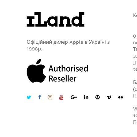
К
0
Офіційний дилер Apple в Україні з
в
1998р.
Т
3
І
2
Б
(
П
V
+
П