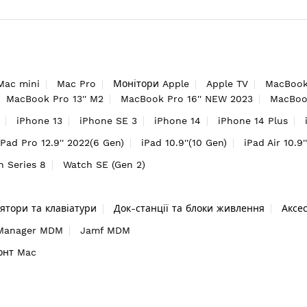
Mac mini
Mac Pro
Монітори Apple
Apple TV
MacBook
MacBook Pro 13'' M2
MacBook Pro 16'' NEW 2023
MacBook
iPhone 13
iPhone SE 3
iPhone 14
iPhone 14 Plus
iPad Pro 12.9'' 2022(6 Gen)
iPad 10.9''(10 Gen)
iPad Air 10.9'
h Series 8
Watch SE (Gen 2)
ятори та клавіатури
Док-станції та блоки живлення
Аксе
 Manager MDM
Jamf MDM
онт Mac