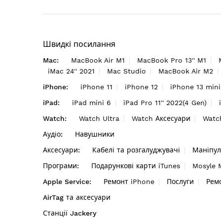
Швидкі посилання
Mac:
MacBook Air M1
MacBook Pro 13'' M1
iMac 24'' 2021
Mac Studio
MacBook Air M2
iPhone:
iPhone 11
iPhone 12
iPhone 13 mini
iPad:
iPad mini 6
iPad Pro 11'' 2022(4 Gen)
Watch:
Watch Ultra
Watch Аксесуари
Watc
Аудіо:
Навушники
Аксесуари:
Кабелі та розгалуджувачі
Маніпул
Програми:
Подарункові карти iTunes
Mosyle
Apple Service:
Ремонт iPhone
Послуги
Рем
AirTag та аксесуари
Станції Jackery