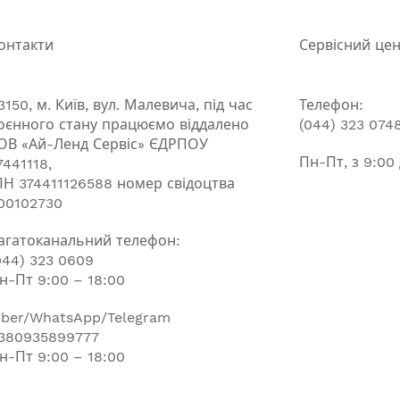
онтакти
Сервісний це
3150, м. Київ, вул. Малевича, під час
Телефон:
оєнного стану працюємо віддалено
(044) 323 074
ОВ «Ай-Ленд Сервіс» ЄДРПОУ
Пн-Пт, з 9:00
7441118,
ПН 374411126588 номер свідоцтва
00102730
агатоканальний телефон:
044) 323 0609
н-Пт 9:00 – 18:00
iber/WhatsApp/Telegram
380935899777
н-Пт 9:00 – 18:00