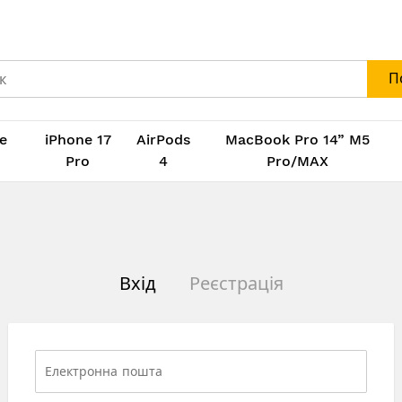
П
e
iPhone 17
AirPods
MacBook Pro 14” M5
M
Pro
4
Pro/MAX
Вхід
Реєстрація