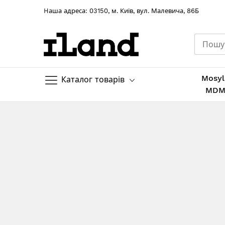
Hаша адреса: 03150, м. Київ, вул. Малевича, 86Б
Mosyl
Каталог товарів
MD
Skip
to
Content