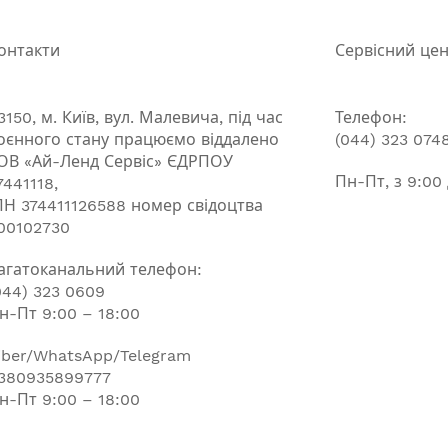
онтакти
Сервісний це
3150, м. Київ, вул. Малевича, під час
Телефон:
оєнного стану працюємо віддалено
(044) 323 074
ОВ «Ай-Ленд Сервіс» ЄДРПОУ
Пн-Пт, з 9:00
7441118,
ПН 374411126588 номер свідоцтва
00102730
агатоканальний телефон:
044) 323 0609
н-Пт 9:00 – 18:00
iber/WhatsApp/Telegram
380935899777
н-Пт 9:00 – 18:00