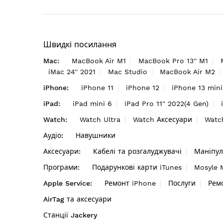
Швидкі посилання
Mac:
MacBook Air M1
MacBook Pro 13'' M1
iMac 24'' 2021
Mac Studio
MacBook Air M2
iPhone:
iPhone 11
iPhone 12
iPhone 13 mini
iPad:
iPad mini 6
iPad Pro 11'' 2022(4 Gen)
Watch:
Watch Ultra
Watch Аксесуари
Watc
Аудіо:
Навушники
Аксесуари:
Кабелі та розгалуджувачі
Маніпул
Програми:
Подарункові карти iTunes
Mosyle
Apple Service:
Ремонт iPhone
Послуги
Рем
AirTag та аксесуари
Станції Jackery