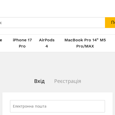
П
e
iPhone 17
AirPods
MacBook Pro 14” M5
M
Pro
4
Pro/MAX
Вхід
Реєстрація