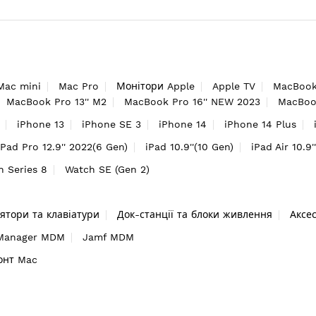
Mac mini
Mac Pro
Монітори Apple
Apple TV
MacBook
MacBook Pro 13'' M2
MacBook Pro 16'' NEW 2023
MacBook
iPhone 13
iPhone SE 3
iPhone 14
iPhone 14 Plus
iPad Pro 12.9'' 2022(6 Gen)
iPad 10.9''(10 Gen)
iPad Air 10.9'
h Series 8
Watch SE (Gen 2)
ятори та клавіатури
Док-станції та блоки живлення
Аксе
 Manager MDM
Jamf MDM
онт Mac