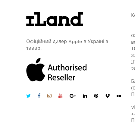
К
0
Офіційний дилер Apple в Україні з
в
1998р.
Т
3
І
2
Б
(
П
V
+
П