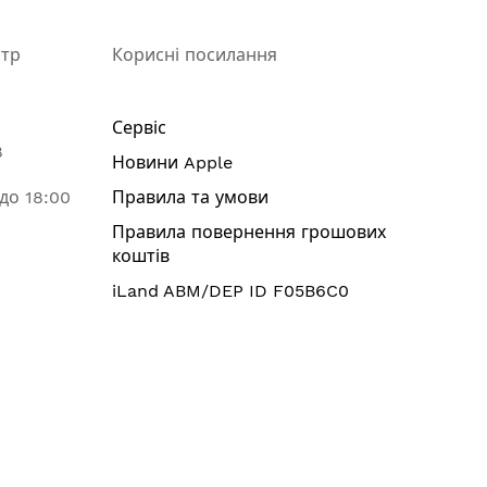
нтр
Корисні посилання
Сервіс
8
Новини Apple
 до 18:00
Правила та умови
Правила повернення грошових
коштів
iLand ABM/DEP ID F05B6C0