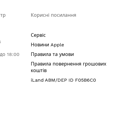
нтр
Корисні посилання
Сервіс
8
Новини Apple
 до 18:00
Правила та умови
Правила повернення грошових
коштів
iLand ABM/DEP ID F05B6C0