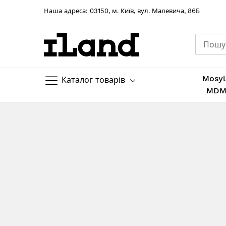
Hаша адреса: 03150, м. Київ, вул. Малевича, 86Б
Mosyl
Каталог товарів
MD
Skip
to
Content