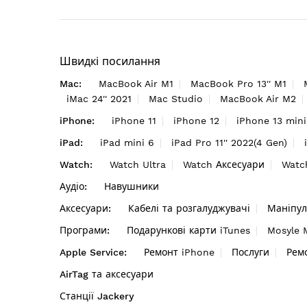
Швидкі посилання
Mac:
MacBook Air M1
MacBook Pro 13'' M1
iMac 24'' 2021
Mac Studio
MacBook Air M2
iPhone:
iPhone 11
iPhone 12
iPhone 13 mini
iPad:
iPad mini 6
iPad Pro 11'' 2022(4 Gen)
Watch:
Watch Ultra
Watch Аксесуари
Watc
Аудіо:
Навушники
Аксесуари:
Кабелі та розгалуджувачі
Маніпул
Програми:
Подарункові карти iTunes
Mosyle
Apple Service:
Ремонт iPhone
Послуги
Рем
AirTag та аксесуари
Станції Jackery