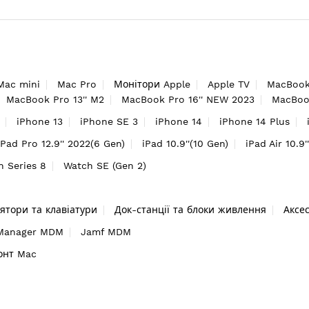
Mac mini
Mac Pro
Монітори Apple
Apple TV
MacBook
MacBook Pro 13'' M2
MacBook Pro 16'' NEW 2023
MacBook
iPhone 13
iPhone SE 3
iPhone 14
iPhone 14 Plus
iPad Pro 12.9'' 2022(6 Gen)
iPad 10.9''(10 Gen)
iPad Air 10.9'
h Series 8
Watch SE (Gen 2)
ятори та клавіатури
Док-станції та блоки живлення
Аксе
 Manager MDM
Jamf MDM
онт Mac