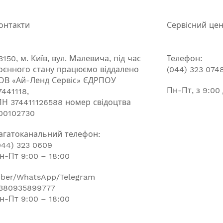
онтакти
Сервісний це
3150, м. Київ, вул. Малевича, під час
Телефон:
оєнного стану працюємо віддалено
(044) 323 074
ОВ «Ай-Ленд Сервіс» ЄДРПОУ
Пн-Пт, з 9:00
7441118,
ПН 374411126588 номер свідоцтва
00102730
агатоканальний телефон:
044) 323 0609
н-Пт 9:00 – 18:00
iber/WhatsApp/Telegram
380935899777
н-Пт 9:00 – 18:00