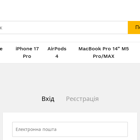
П
e
iPhone 17
AirPods
MacBook Pro 14” M5
M
Pro
4
Pro/MAX
Вхід
Реєстрація