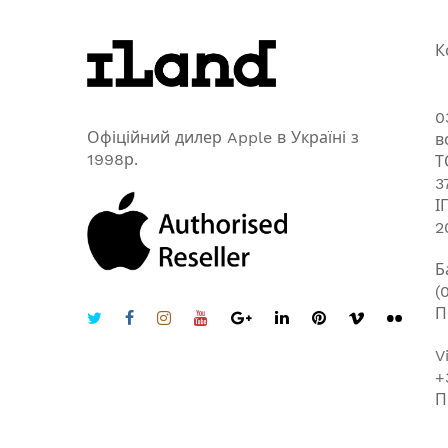
К
0
Офіційний дилер Apple в Україні з
в
1998р.
Т
3
І
2
Б
(
П
V
+
П