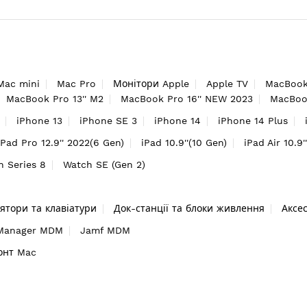
Mac mini
Mac Pro
Монітори Apple
Apple TV
MacBook
MacBook Pro 13'' M2
MacBook Pro 16'' NEW 2023
MacBook
iPhone 13
iPhone SE 3
iPhone 14
iPhone 14 Plus
iPad Pro 12.9'' 2022(6 Gen)
iPad 10.9''(10 Gen)
iPad Air 10.9'
h Series 8
Watch SE (Gen 2)
ятори та клавіатури
Док-станції та блоки живлення
Аксе
 Manager MDM
Jamf MDM
онт Mac