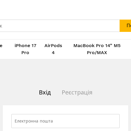
П
e
iPhone 17
AirPods
MacBook Pro 14” M5
M
Pro
4
Pro/MAX
Вхід
Реєстрація