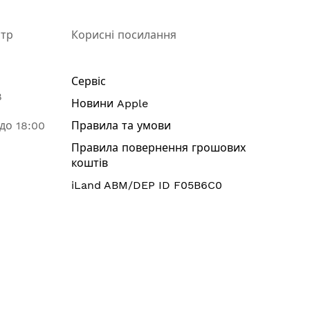
нтр
Корисні посилання
Сервіс
8
Новини Apple
 до 18:00
Правила та умови
Правила повернення грошових
коштів
iLand ABM/DEP ID F05B6C0