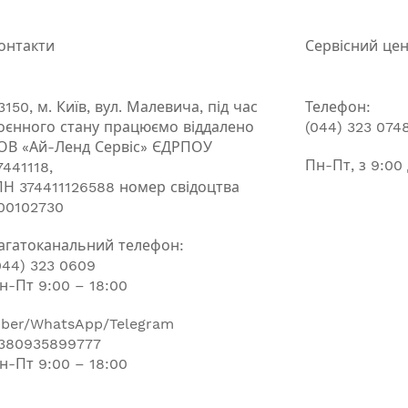
онтакти
Сервісний це
3150, м. Київ, вул. Малевича, під час
Телефон:
оєнного стану працюємо віддалено
(044) 323 074
ОВ «Ай-Ленд Сервіс» ЄДРПОУ
Пн-Пт, з 9:00
7441118,
ПН 374411126588 номер свідоцтва
00102730
агатоканальний телефон:
044) 323 0609
н-Пт 9:00 – 18:00
iber/WhatsApp/Telegram
380935899777
н-Пт 9:00 – 18:00