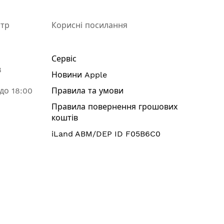
нтр
Корисні посилання
Сервіс
8
Новини Apple
 до 18:00
Правила та умови
Правила повернення грошових
коштів
iLand ABM/DEP ID F05B6C0