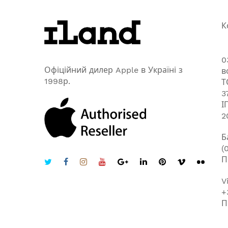
К
0
Офіційний дилер Apple в Україні з
в
1998р.
Т
3
І
2
Б
(
П
V
+
П