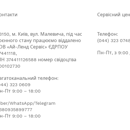
онтакти
Сервісний це
3150, м. Київ, вул. Малевича, під час
Телефон:
оєнного стану працюємо віддалено
(044) 323 074
ОВ «Ай-Ленд Сервіс» ЄДРПОУ
Пн-Пт, з 9:00
7441118,
ПН 374411126588 номер свідоцтва
00102730
агатоканальний телефон:
044) 323 0609
н-Пт 9:00 – 18:00
iber/WhatsApp/Telegram
380935899777
н-Пт 9:00 – 18:00