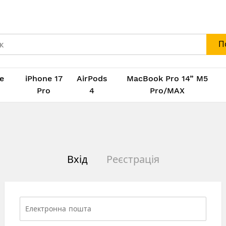
П
e
iPhone 17
AirPods
MacBook Pro 14” M5
M
Pro
4
Pro/MAX
Вхід
Реєстрація