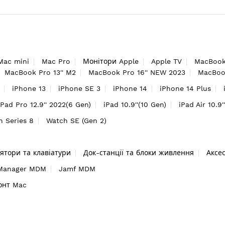
Mac mini
Mac Pro
Монітори Apple
Apple TV
MacBook
MacBook Pro 13'' M2
MacBook Pro 16'' NEW 2023
MacBook
iPhone 13
iPhone SE 3
iPhone 14
iPhone 14 Plus
iPad Pro 12.9'' 2022(6 Gen)
iPad 10.9''(10 Gen)
iPad Air 10.9'
h Series 8
Watch SE (Gen 2)
ятори та клавіатури
Док-станції та блоки живлення
Аксе
 Manager MDM
Jamf MDM
онт Mac