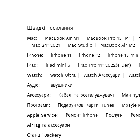
Швидкі посилання
Mac:
MacBook Air M1
MacBook Pro 13'' M1
iMac 24'' 2021
Mac Studio
MacBook Air M2
iPhone:
iPhone 11
iPhone 12
iPhone 13 mini
iPad:
iPad mini 6
iPad Pro 11'' 2022(4 Gen)
Watch:
Watch Ultra
Watch Аксесуари
Watc
Аудіо:
Навушники
Аксесуари:
Кабелі та розгалуджувачі
Маніпул
Програми:
Подарункові карти iTunes
Mosyle
Apple Service:
Ремонт iPhone
Послуги
Рем
AirTag та аксесуари
Станції Jackery