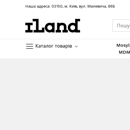
Hаша адреса: 03150, м. Київ, вул. Малевича, 86Б
Mosyl
Каталог товарів
MD
Skip
to
Content