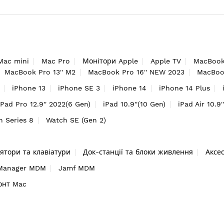
Mac mini
Mac Pro
Монітори Apple
Apple TV
MacBook
MacBook Pro 13'' M2
MacBook Pro 16'' NEW 2023
MacBook
iPhone 13
iPhone SE 3
iPhone 14
iPhone 14 Plus
iPad Pro 12.9'' 2022(6 Gen)
iPad 10.9''(10 Gen)
iPad Air 10.9'
h Series 8
Watch SE (Gen 2)
ятори та клавіатури
Док-станції та блоки живлення
Аксе
 Manager MDM
Jamf MDM
онт Mac