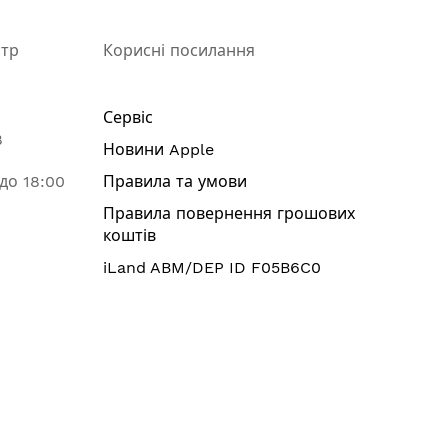
нтр
Корисні посилання
Сервіс
8
Новини Apple
 до 18:00
Правила та умови
Правила повернення грошових
коштів
iLand ABM/DEP ID F05B6C0