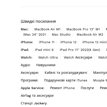
Швидкі посилання
Mac:
MacBook Air M1
MacBook Pro 13'' M1
iMac 24'' 2021
Mac Studio
MacBook Air M2
iPhone:
iPhone 11
iPhone 12
iPhone 13 mini
iPad:
iPad mini 6
iPad Pro 11'' 2022(4 Gen)
Watch:
Watch Ultra
Watch Аксесуари
Watc
Аудіо:
Навушники
Аксесуари:
Кабелі та розгалуджувачі
Маніпул
Програми:
Подарункові карти iTunes
Mosyle
Apple Service:
Ремонт iPhone
Послуги
Рем
AirTag та аксесуари
Станції Jackery