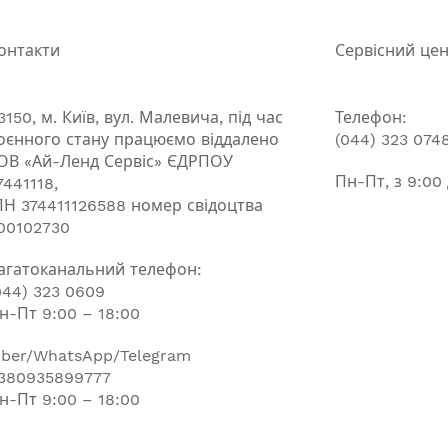
онтакти
Сервісний це
3150, м. Київ, вул. Малевича, під час
Телефон:
оєнного стану працюємо віддалено
(044) 323 074
ОВ «Ай-Ленд Сервіс» ЄДРПОУ
Пн-Пт, з 9:00
7441118,
ПН 374411126588 номер свідоцтва
00102730
агатоканальний телефон:
044) 323 0609
н-Пт 9:00 – 18:00
iber/WhatsApp/Telegram
380935899777
н-Пт 9:00 – 18:00