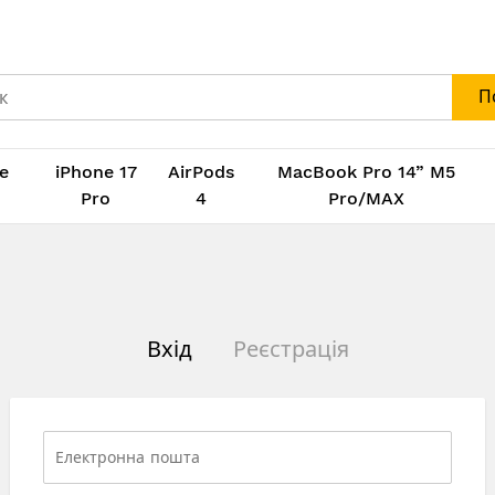
П
e
iPhone 17
AirPods
MacBook Pro 14” M5
M
Pro
4
Pro/MAX
Вхід
Реєстрація