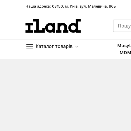
Hаша адреса: 03150, м. Київ, вул. Малевича, 86Б
Mosyl
Каталог товарів
MD
Skip
to
Content