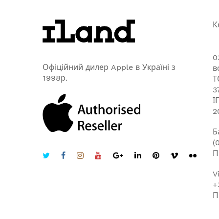
К
0
Офіційний дилер Apple в Україні з
в
1998р.
Т
3
І
2
Б
(
П
V
+
П