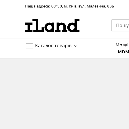
Hаша адреса: 03150, м. Київ, вул. Малевича, 86Б
Mosyl
Каталог товарів
MD
Skip
to
Content