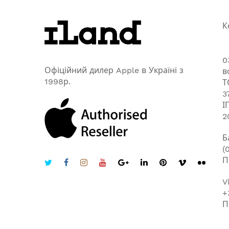
К
0
Офіційний дилер Apple в Україні з
в
1998р.
Т
3
І
2
Б
(
П
V
+
П