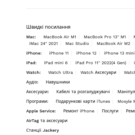
Швидкі посилання
Mac:
MacBook Air M1
MacBook Pro 13'' M1
iMac 24'' 2021
Mac Studio
MacBook Air M2
iPhone:
iPhone 11
iPhone 12
iPhone 13 mini
iPad:
iPad mini 6
iPad Pro 11'' 2022(4 Gen)
Watch:
Watch Ultra
Watch Аксесуари
Watc
Аудіо:
Навушники
Аксесуари:
Кабелі та розгалуджувачі
Маніпул
Програми:
Подарункові карти iTunes
Mosyle
Apple Service:
Ремонт iPhone
Послуги
Рем
AirTag та аксесуари
Станції Jackery