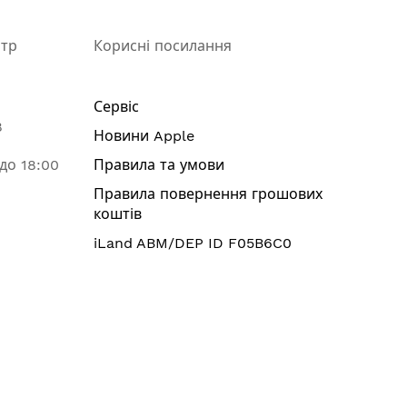
нтр
Корисні посилання
Сервіс
8
Новини Apple
 до 18:00
Правила та умови
Правила повернення грошових
коштів
iLand ABM/DEP ID F05B6C0