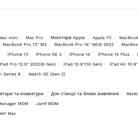
Mac mini
Mac Pro
Монітори Apple
Apple TV
MacBook
MacBook Pro 13'' M2
MacBook Pro 16'' NEW 2023
MacBook
iPhone 13
iPhone SE 3
iPhone 14
iPhone 14 Plus
iPad Pro 12.9'' 2022(6 Gen)
iPad 10.9''(10 Gen)
iPad Air 10.9'
h Series 8
Watch SE (Gen 2)
ятори та клавіатури
Док-станції та блоки живлення
Аксе
 Manager MDM
Jamf MDM
онт Mac