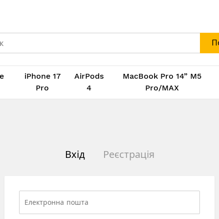
П
e
iPhone 17
AirPods
MacBook Pro 14” M5
M
Pro
4
Pro/MAX
Вхід
Реєстрація