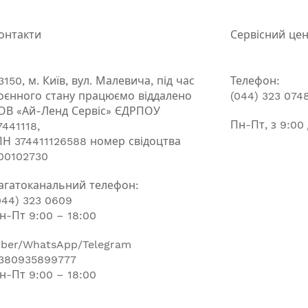
онтакти
Сервісний це
3150, м. Київ, вул. Малевича, під час
Телефон:
оєнного стану працюємо віддалено
(044) 323 074
ОВ «Ай-Ленд Сервіс» ЄДРПОУ
Пн-Пт, з 9:00
7441118,
ПН 374411126588 номер свідоцтва
00102730
агатоканальний телефон:
044) 323 0609
н-Пт 9:00 – 18:00
iber/WhatsApp/Telegram
380935899777
н-Пт 9:00 – 18:00