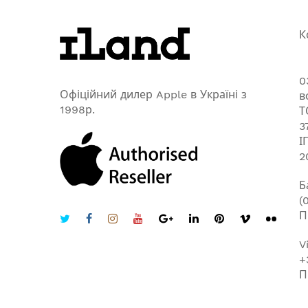
К
0
Офіційний дилер Apple в Україні з
в
1998р.
Т
3
І
2
Б
(
П
V
+
П