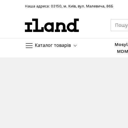
Hаша адреса: 03150, м. Київ, вул. Малевича, 86Б
Mosyl
Каталог товарів
MD
Skip
to
Content