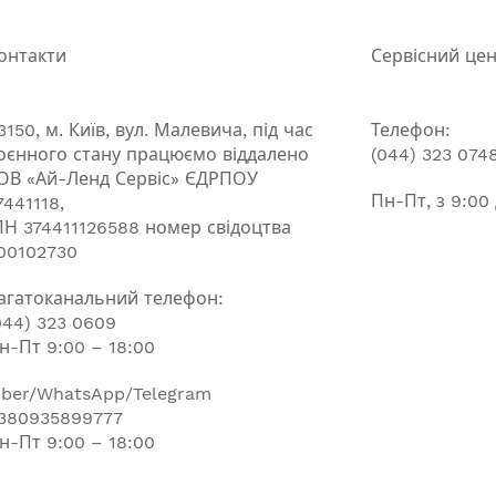
онтакти
Сервісний це
3150, м. Київ, вул. Малевича, під час
Телефон:
оєнного стану працюємо віддалено
(044) 323 074
ОВ «Ай-Ленд Сервіс» ЄДРПОУ
Пн-Пт, з 9:00
7441118,
ПН 374411126588 номер свідоцтва
00102730
агатоканальний телефон:
044) 323 0609
н-Пт 9:00 – 18:00
iber/WhatsApp/Telegram
380935899777
н-Пт 9:00 – 18:00