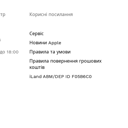
нтр
Корисні посилання
Сервіс
8
Новини Apple
 до 18:00
Правила та умови
Правила повернення грошових
коштів
iLand ABM/DEP ID F05B6C0