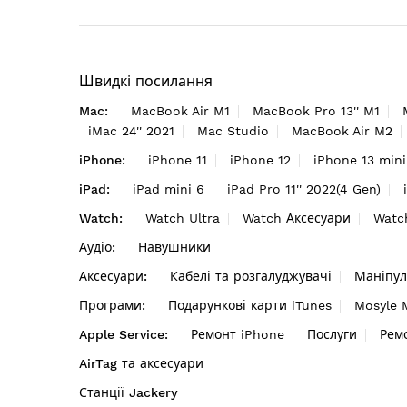
Швидкі посилання
Mac:
MacBook Air M1
MacBook Pro 13'' M1
iMac 24'' 2021
Mac Studio
MacBook Air M2
iPhone:
iPhone 11
iPhone 12
iPhone 13 mini
iPad:
iPad mini 6
iPad Pro 11'' 2022(4 Gen)
Watch:
Watch Ultra
Watch Аксесуари
Watc
Аудіо:
Навушники
Аксесуари:
Кабелі та розгалуджувачі
Маніпул
Програми:
Подарункові карти iTunes
Mosyle
Apple Service:
Ремонт iPhone
Послуги
Рем
AirTag та аксесуари
Станції Jackery