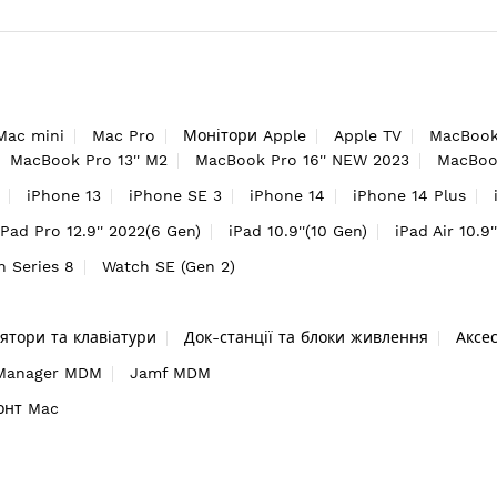
Mac mini
Mac Pro
Монітори Apple
Apple TV
MacBook
MacBook Pro 13'' M2
MacBook Pro 16'' NEW 2023
MacBook
iPhone 13
iPhone SE 3
iPhone 14
iPhone 14 Plus
iPad Pro 12.9'' 2022(6 Gen)
iPad 10.9''(10 Gen)
iPad Air 10.9'
h Series 8
Watch SE (Gen 2)
ятори та клавіатури
Док-станції та блоки живлення
Аксе
 Manager MDM
Jamf MDM
онт Mac