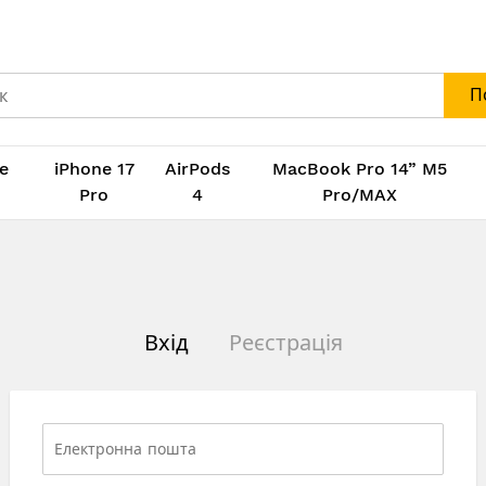
П
e
iPhone 17
AirPods
MacBook Pro 14” M5
M
Pro
4
Pro/MAX
Вхід
Реєстрація