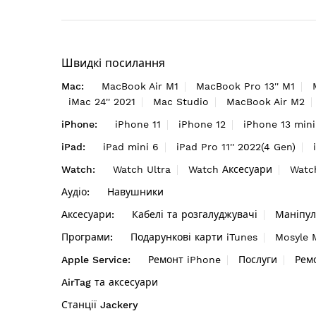
Швидкі посилання
Mac:
MacBook Air M1
MacBook Pro 13'' M1
iMac 24'' 2021
Mac Studio
MacBook Air M2
iPhone:
iPhone 11
iPhone 12
iPhone 13 mini
iPad:
iPad mini 6
iPad Pro 11'' 2022(4 Gen)
Watch:
Watch Ultra
Watch Аксесуари
Watc
Аудіо:
Навушники
Аксесуари:
Кабелі та розгалуджувачі
Маніпул
Програми:
Подарункові карти iTunes
Mosyle
Apple Service:
Ремонт iPhone
Послуги
Рем
AirTag та аксесуари
Станції Jackery