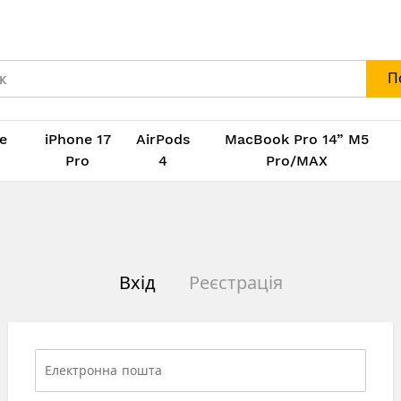
П
e
iPhone 17
AirPods
MacBook Pro 14” M5
M
Pro
4
Pro/MAX
Вхід
Реєстрація