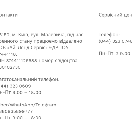
онтакти
Сервісний це
3150, м. Київ, вул. Малевича, під час
Телефон:
оєнного стану працюємо віддалено
(044) 323 074
ОВ «Ай-Ленд Сервіс» ЄДРПОУ
Пн-Пт, з 9:00
7441118,
ПН 374411126588 номер свідоцтва
00102730
агатоканальний телефон:
044) 323 0609
н-Пт 9:00 – 18:00
iber/WhatsApp/Telegram
380935899777
н-Пт 9:00 – 18:00