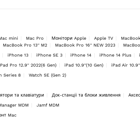
Mac mini
Mac Pro
Монітори Apple
Apple TV
MacBook
MacBook Pro 13'' M2
MacBook Pro 16'' NEW 2023
MacBook
iPhone 13
iPhone SE 3
iPhone 14
iPhone 14 Plus
iPad Pro 12.9'' 2022(6 Gen)
iPad 10.9''(10 Gen)
iPad Air 10.9'
h Series 8
Watch SE (Gen 2)
ятори та клавіатури
Док-станції та блоки живлення
Аксе
 Manager MDM
Jamf MDM
онт Mac