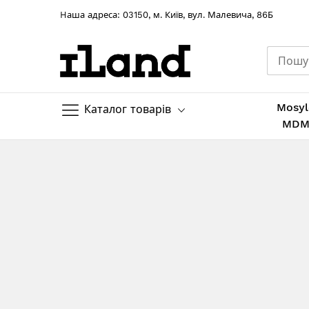
Hаша адреса: 03150, м. Київ, вул. Малевича, 86Б
Mosyl
Каталог товарів
MD
Skip
to
Content