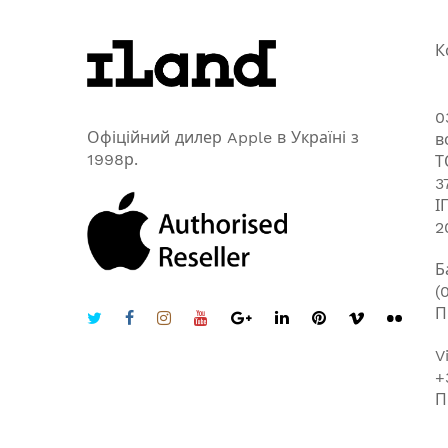
К
0
Офіційний дилер Apple в Україні з
в
1998р.
Т
3
І
2
Б
(
П
V
+
П