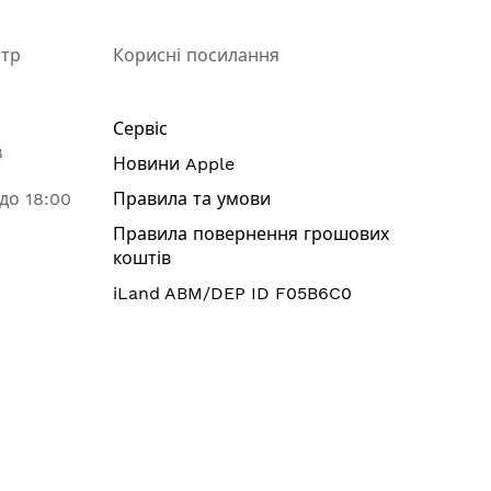
нтр
Корисні посилання
Сервіс
8
Новини Apple
 до 18:00
Правила та умови
Правила повернення грошових
коштів
iLand ABM/DEP ID F05B6C0