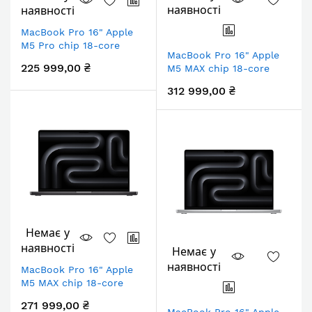
наявності
наявності
MacBook Pro 16" Apple
M5 Pro chip 18-core
MacBook Pro 16" Apple
CPU/20-core
225 999,00 ₴
M5 MAX chip 18-core
GPU/48Gb/1TB SSD
CPU/40-core
Space Black
312 999,00 ₴
GPU/48Gb/2TB SSD
Space Black
Немає у
наявності
Немає у
наявності
MacBook Pro 16" Apple
M5 MAX chip 18-core
CPU/32-core
271 999,00 ₴
GPU/36Gb/2TB SSD