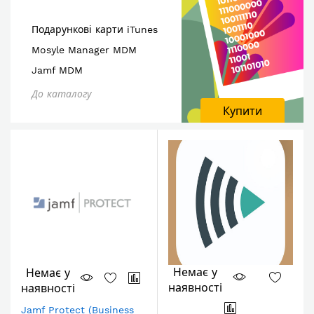
Подарункові карти iTunes
Mosyle Manager MDM
Jamf MDM
До каталогу
Купити
Немає у
Немає у
наявності
наявності
Jamf Protect (Business