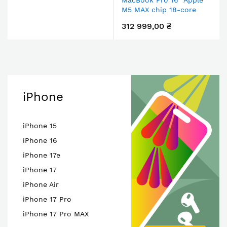
MacBook Pro 16" Apple
Space Black
M5 MAX chip 18-core
CPU/40-core
312 999,00 ₴
GPU/48Gb/2TB SSD Silver
iPhone
iPhone 15
iPhone 16
iPhone 17e
iPhone 17
iPhone Air
iPhone 17 Pro
iPhone 17 Pro MAX