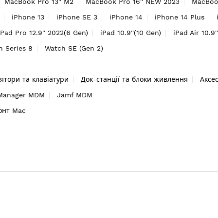
MacBook Pro 13'' M2
MacBook Pro 16'' NEW 2023
MacBook
iPhone 13
iPhone SE 3
iPhone 14
iPhone 14 Plus
iPad Pro 12.9'' 2022(6 Gen)
iPad 10.9''(10 Gen)
iPad Air 10.9'
h Series 8
Watch SE (Gen 2)
ятори та клавіатури
Док-станції та блоки живлення
Аксе
 Manager MDM
Jamf MDM
онт Mac