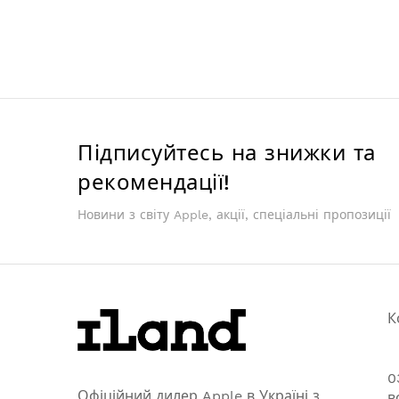
Підписуйтесь на знижки та
рекомендації!
Новини з світу Apple, акції, спеціальні пропозиції
К
0
Офіційний дилер Apple в Україні з
в