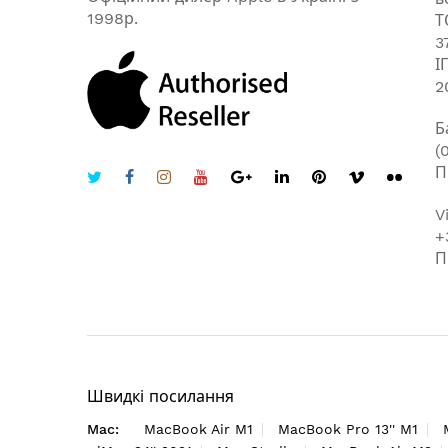
1998р.
Т
3
І
2
Б
(
П
V
+
П
Швидкі посилання
Mac:
MacBook Air M1
MacBook Pro 13'' M1