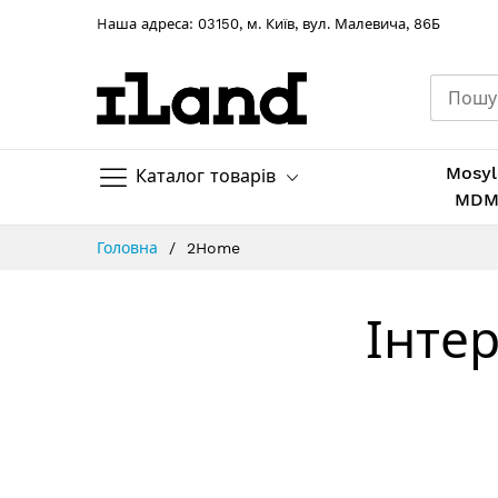
Hаша адреса: 03150, м. Київ, вул. Малевича, 86Б
Mosyl
Каталог товарів
MD
Skip
Головна
2Home
to
Content
Інте