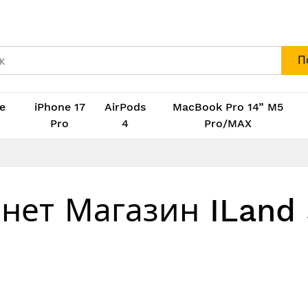
П
e
iPhone 17
AirPods
MacBook Pro 14” M5
M
Pro
4
Pro/MAX
рнет Магазин ILand 