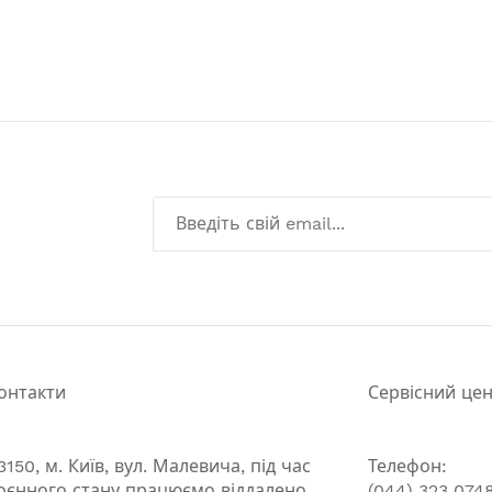
онтакти
Сервісний це
3150, м. Київ, вул. Малевича, під час
Телефон:
оєнного стану працюємо віддалено
(044) 323 074