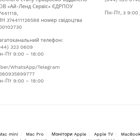
ОВ «Ай-Ленд Сервіс» ЄДРПОУ
Пн-Пт, з 9:00
7441118,
ПН 374411126588 номер свідоцтва
00102730
агатоканальний телефон:
044) 323 0609
н-Пт 9:00 – 18:00
iber/WhatsApp/Telegram
380935899777
н-Пт 9:00 – 18:00
Mac mini
Mac Pro
Монітори Apple
Apple TV
MacBook