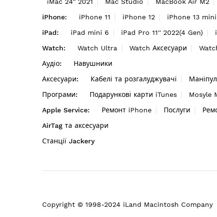
iMac 24'' 2021
Mac Studio
MacBook Air M2
iPhone:
iPhone 11
iPhone 12
iPhone 13 mini
iPad:
iPad mini 6
iPad Pro 11'' 2022(4 Gen)
Watch:
Watch Ultra
Watch Аксесуари
Watc
Аудіо:
Навушники
Аксесуари:
Кабелі та розгалуджувачі
Маніпул
Програми:
Подарункові карти iTunes
Mosyle
Apple Service:
Ремонт iPhone
Послуги
Рем
AirTag та аксесуари
Станції Jackery
Copyright © 1998-2024 iLand Macintosh Company