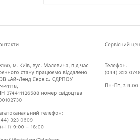
онтакти
Сервісний це
3150, м. Київ, вул. Малевича, під час
Телефон:
оєнного стану працюємо віддалено
(044) 323 074
ОВ «Ай-Ленд Сервіс» ЄДРПОУ
Пн-Пт, з 9:00
7441118,
ПН 374411126588 номер свідоцтва
00102730
агатоканальний телефон:
044) 323 0609
н-Пт 9:00 – 18:00
iber/WhatsApp/Telegram