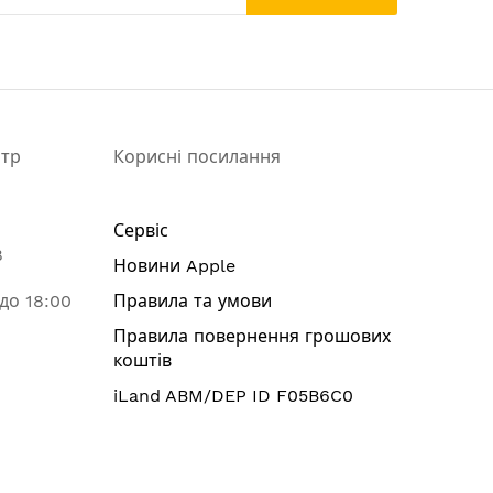
нтр
Корисні посилання
Сервіс
8
Новини Apple
 до 18:00
Правила та умови
Правила повернення грошових
коштів
iLand ABM/DEP ID F05B6C0