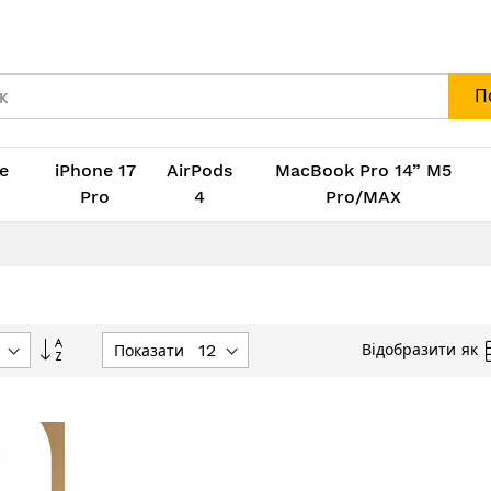
П
e
iPhone 17
AirPods
MacBook Pro 14” M5
M
Pro
4
Pro/MAX
Сортувати
Відобразити як
Показати
у
порядку
збільшення