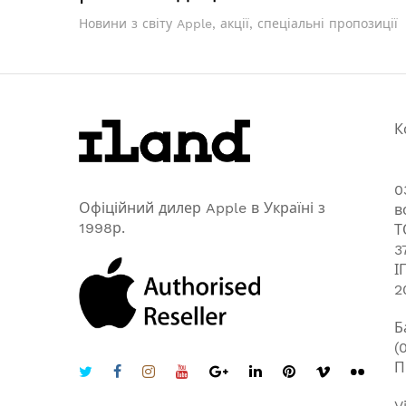
Новини з світу Apple, акції, спеціальні пропозиції
К
0
Офіційний дилер Apple в Україні з
в
1998р.
Т
3
І
2
Б
(
П
V