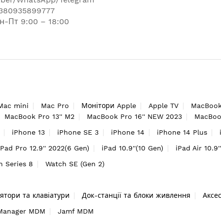
380935899777
н-Пт 9:00 – 18:00
Mac mini
Mac Pro
Монітори Apple
Apple TV
MacBook
MacBook Pro 13'' M2
MacBook Pro 16'' NEW 2023
MacBook
iPhone 13
iPhone SE 3
iPhone 14
iPhone 14 Plus
iPad Pro 12.9'' 2022(6 Gen)
iPad 10.9''(10 Gen)
iPad Air 10.9'
h Series 8
Watch SE (Gen 2)
ятори та клавіатури
Док-станції та блоки живлення
Аксе
 Manager MDM
Jamf MDM