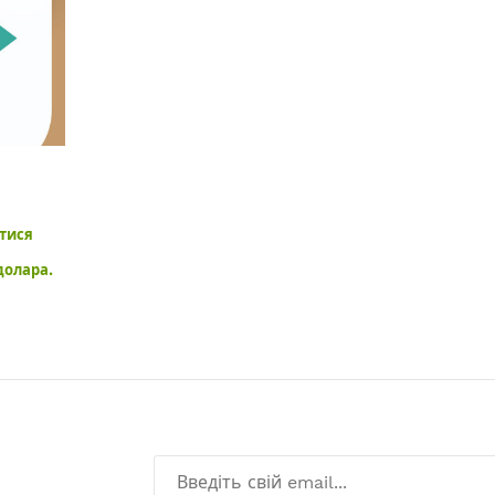
тися
долара.