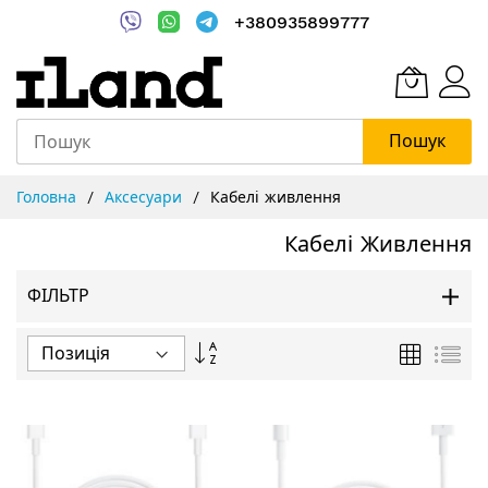
+380935899777
Пошук
Skip
Головна
Аксесуари
Кабелі живлення
to
Content
Кабелі Живлення
ФІЛЬТР
Сортувати
Таблиця
Спи
у
порядку
збільшення