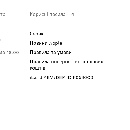
нтр
Корисні посилання
Сервіс
8
Новини Apple
 до 18:00
Правила та умови
Правила повернення грошових
коштів
iLand ABM/DEP ID F05B6C0