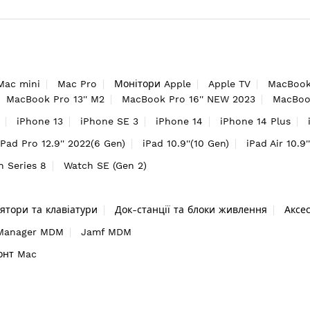
Mac mini
Mac Pro
Монітори Apple
Apple TV
MacBook
MacBook Pro 13'' M2
MacBook Pro 16'' NEW 2023
MacBook
iPhone 13
iPhone SE 3
iPhone 14
iPhone 14 Plus
iPad Pro 12.9'' 2022(6 Gen)
iPad 10.9''(10 Gen)
iPad Air 10.9'
h Series 8
Watch SE (Gen 2)
ятори та клавіатури
Док-станції та блоки живлення
Аксе
 Manager MDM
Jamf MDM
онт Mac