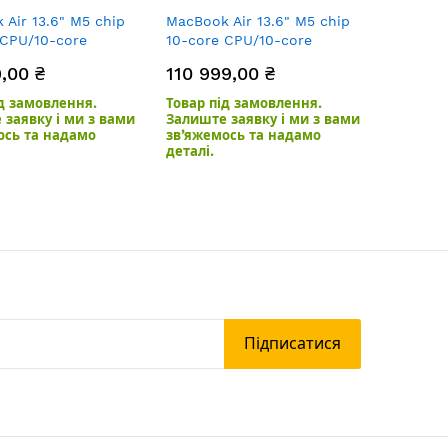
Air 13.6" M5 chip
MacBook Air 13.6" M5 chip
 CPU/10-core
10-core CPU/10-core
B/1TB SSD
GPU/24GB/1TB SSD
,00 ₴
110 999,00 ₴
t
Midnight
ід замовлення.
Товар під замовлення.
 заявку і ми з вами
Залиште заявку і ми з вами
ось та надамо
зв’яжемось та надамо
деталі.
Підписатися