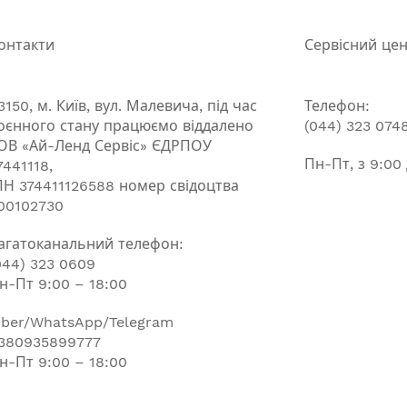
онтакти
Сервісний це
3150, м. Київ, вул. Малевича, під час
Телефон:
оєнного стану працюємо віддалено
(044) 323 074
ОВ «Ай-Ленд Сервіс» ЄДРПОУ
Пн-Пт, з 9:00
7441118,
ПН 374411126588 номер свідоцтва
00102730
агатоканальний телефон:
044) 323 0609
н-Пт 9:00 – 18:00
iber/WhatsApp/Telegram
380935899777
н-Пт 9:00 – 18:00