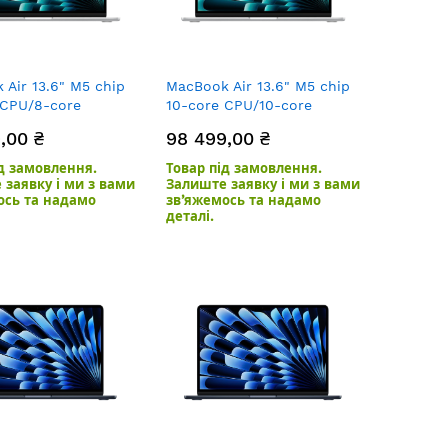
Air 13.6" M5 chip
MacBook Air 13.6" M5 chip
 CPU/8-core
10-core CPU/10-core
B/512GB SSD Silver
GPU/16GB/1TB SSD Silver
,00 ₴
98 499,00 ₴
ід замовлення.
Товар під замовлення.
 заявку і ми з вами
Залиште заявку і ми з вами
ось та надамо
зв’яжемось та надамо
деталі.