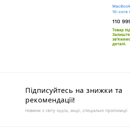
MacBook 
10-core
GPU/24G
110 99
Товар пі
Залиште 
зв’яжем
деталі.
Підписуйтесь на знижки та
рекомендації!
Новини з світу Apple, акції, спеціальні пропозиції