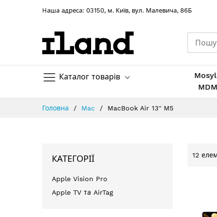
Hаша адреса: 03150, м. Київ, вул. Малевича, 86Б
Mosyl
Каталог товарів
MD
Skip
Головна
Mac
MacBook Air 13'' M5
to
Content
12
елем
КАТЕГОРІЇ
Apple Vision Pro
Apple TV та AirTag