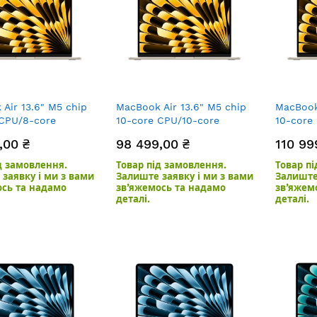
Air 13.6" M5 chip
MacBook Air 13.6" M5 chip
MacBook 
 CPU/8-core
10-core CPU/10-core
10-core
B/512GB SSD
GPU/16GB/1TB SSD
GPU/24G
,00 ₴
98 499,00 ₴
110 99
Starlight
Starligh
д замовлення.
Товар під замовлення.
Товар п
заявку і ми з вами
Залиште заявку і ми з вами
Залиште
ось та надамо
зв’яжемось та надамо
зв’яжем
деталі.
деталі.