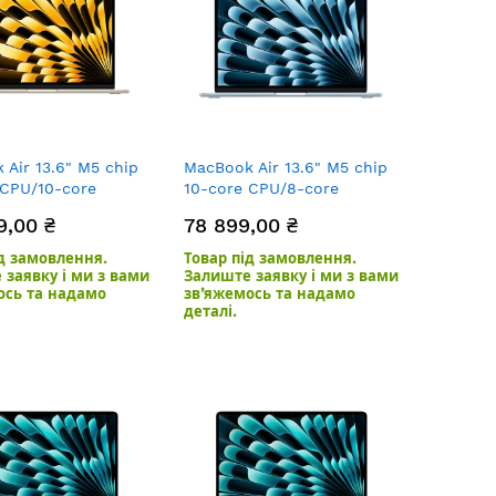
Air 13.6" M5 chip
MacBook Air 13.6" M5 chip
 CPU/10-core
10-core CPU/8-core
B/1TB SSD
GPU/16GB/512GB SSD Sky
9,00 ₴
78 899,00 ₴
t
Blue
ід замовлення.
Товар під замовлення.
 заявку і ми з вами
Залиште заявку і ми з вами
ось та надамо
зв’яжемось та надамо
деталі.