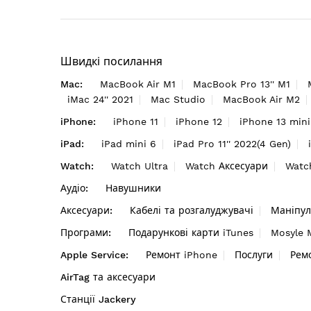
Швидкі посилання
Mac:
MacBook Air M1
MacBook Pro 13'' M1
iMac 24'' 2021
Mac Studio
MacBook Air M2
iPhone:
iPhone 11
iPhone 12
iPhone 13 mini
iPad:
iPad mini 6
iPad Pro 11'' 2022(4 Gen)
Watch:
Watch Ultra
Watch Аксесуари
Watc
Аудіо:
Навушники
Аксесуари:
Кабелі та розгалуджувачі
Маніпул
Програми:
Подарункові карти iTunes
Mosyle
Apple Service:
Ремонт iPhone
Послуги
Рем
AirTag та аксесуари
Станції Jackery