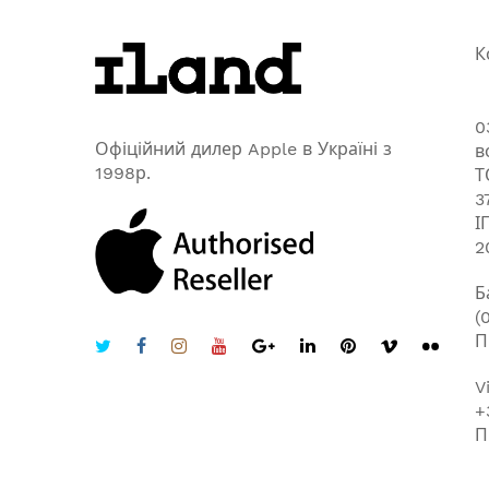
К
0
Офіційний дилер Apple в Україні з
в
1998р.
Т
3
І
2
Б
(
П
V
+
П