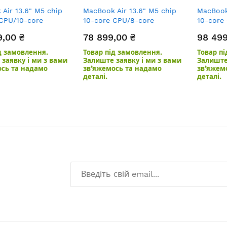
Air 13.6" M5 chip
MacBook Air 13.6" M5 chip
MacBook 
 CPU/10-core
10-core CPU/8-core
10-core
B/1TB SSD Silver
GPU/16GB/512GB SSD
GPU/16G
9,00 ₴
78 899,00 ₴
98 499
Midnight
Midnigh
д замовлення.
Товар під замовлення.
Товар п
заявку і ми з вами
Залиште заявку і ми з вами
Залиште
ось та надамо
зв’яжемось та надамо
зв’яжем
деталі.
деталі.