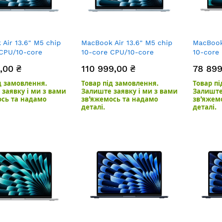
Air 13.6" M5 chip
MacBook Air 13.6" M5 chip
MacBook 
 CPU/10-core
10-core CPU/10-core
10-core
B/1TB SSD Sky Blue
GPU/24GB/1TB SSD Sky
GPU/16G
,00 ₴
110 999,00 ₴
78 899
Blue
д замовлення.
Товар під замовлення.
Товар п
заявку і ми з вами
Залиште заявку і ми з вами
Залиште
ось та надамо
зв’яжемось та надамо
зв’яжем
деталі.
деталі.