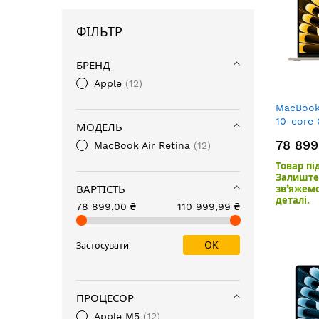
ФІЛЬТР
БРЕНД
Apple
12
MacBook 
10-core
МОДЕЛЬ
GPU/16G
78 899
MacBook Air Retina
12
Starlight
Товар пі
Залиште 
ВАРТІСТЬ
зв’яжем
деталі.
78 899,00 ₴
110 999,99 ₴
ОК
Застосувати
ПРОЦЕСОР
Apple M5
12