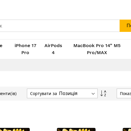
П
e
iPhone 17
AirPods
MacBook Pro 14” M5
M
Pro
4
Pro/MAX
Сортувати
Сортувати за
Пока
енти(ів)
у
порядку
збільшення