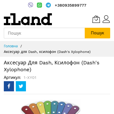
+380935899777
Пошук
Skip
Головна
to
Аксесуар для Dash, ксилофон (Dash's Xylophone)
Content
Аксесуар Для Dash, Ксилофон (Dash's
Xylophone)
Артикул
1-XY01
Перейти
до
кінця