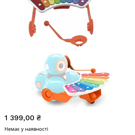
галереї
зображень
Перейти
1 399,00 ₴
до
початку
Немає у наявності
галереї