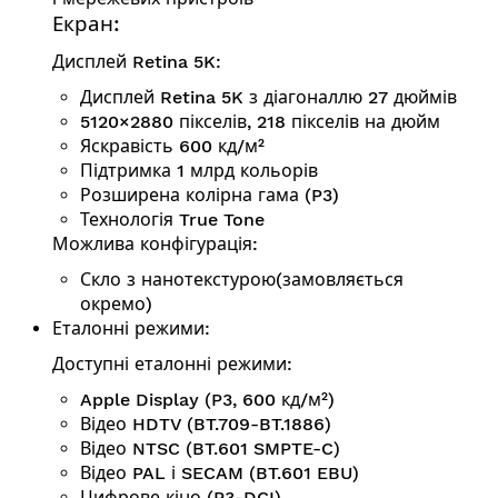
Екран:
Дисплей Retina 5K:
Дисплей Retina 5K з діагоналлю 27 дюймів
5120×2880 пікселів, 218 пікселів на дюйм
Яскравість 600 кд/м²
Підтримка 1 млрд кольорів
Розширена колірна гама (P3)
Технологія True Tone
Можлива конфігурація:
Скло з нанотекстурою(замовляється
окремо)
Еталонні режими:
Доступні еталонні режими:
Apple Display (P3, 600 кд/м²)
Відео HDTV (BT.709-BT.1886)
Відео NTSC (BT.601 SMPTE-C)
Відео PAL і SECAM (BT.601 EBU)
Цифрове кіно (P3-DCI)