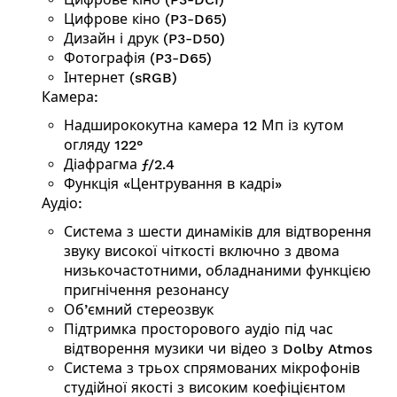
Цифрове кіно (P3-D65)
Дизайн і друк (P3-D50)
Фотографія (P3-D65)
Інтернет (sRGB)
Камера:
Надширококутна камера 12 Мп із кутом
огляду 122°
Діафрагма ƒ/2.4
Функція «Центру­вання в кадрі»
Аудіо:
Система з шести динаміків для відтворення
звуку високої чіткості включно з двома
низькочастотними, обладнаними функцією
пригнічення резонансу
Об’ємний стереозвук
Підтримка просторового аудіо під час
відтворення музики чи відео з Dolby Atmos
Система з трьох спрямованих мікрофонів
студійної якості з високим коефіцієнтом