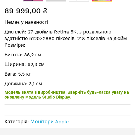
Перейти
89 999,00 ₴
до
початку
Немає у наявності
галереї
зображень
Дисплей: 27-дюймів Retina 5K, з роздільною
здатністю 5120×2880 пікселів, 218 пікселів на дюйм
Розміри:
Висота:
36,2 см
Ширина
: 62,3 см
Вага:
5,5 кг
Довжина:
3,1 см
Модель знята з виробництва. Зверніть будь-ласка увагу на
оновлену модель Studio Display.
Категорія:
Монітори Apple