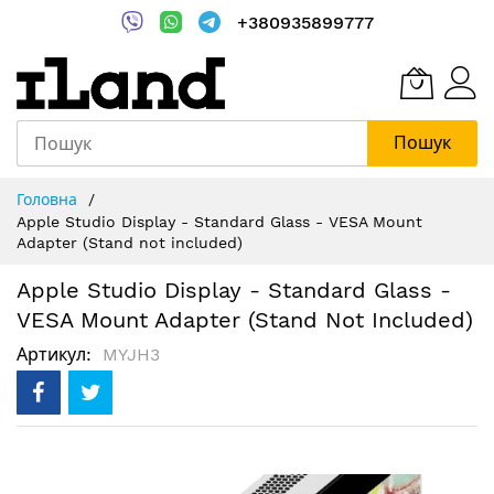
+380935899777
Пошук
Skip
Головна
to
Apple Studio Display - Standard Glass - VESA Mount
Content
Adapter (Stand not included)
Apple Studio Display - Standard Glass -
VESA Mount Adapter (Stand Not Included)
Артикул
MYJH3
Перейти
до