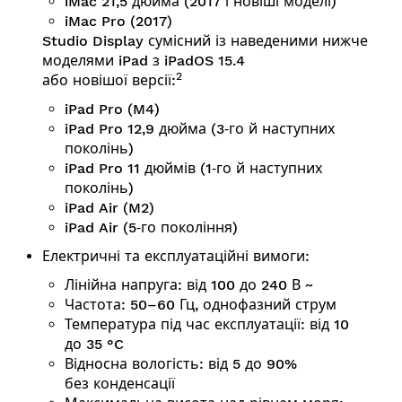
iMac 21,5 дюйма (2017 і новіші моделі)
iMac Pro (2017)
Studio Display сумісний із наведеними нижче
моделями iPad з iPadOS 15.4
2
або новішої версії:
iPad Pro (M4)
iPad Pro 12,9 дюйма (3‑го й наступних
поколінь)
iPad Pro 11 дюймів (1‑го й наступних
поколінь)
iPad Air (M2)
iPad Air (5‑го покоління)
Електричні та експлуатаційні вимоги:
Лінійна напруга:
від 100 до 240 В ~
Частота:
50–60 Гц, однофазний струм
Температура під час експлуатації:
від 10
до 35 °C
Відносна вологість:
від 5 до 90%
без конденсації