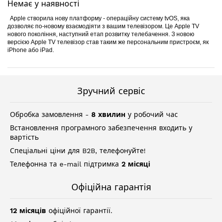
Немає у наявності
галереї
зображень
Apple створила нову платформу - операційну систему tvOS, яка
дозволяє по-новому взаємодіяти з вашим телевізором. Це Apple TV
нового покоління, наступний етап розвитку телебачення. З новою
версією Apple TV телевізор став таким же персональним пристроєм, як
iPhone або iPad.
Зручний сервіс
Обробка замовлення -
8 хвилин
у робочий час
Встановлення програмного забезпечення входить у
вартість
Спеціальні ціни для B2B, телефонуйте!
Телефонна та e-mail підтримка
2 місяці
Офіційна гарантія
12 місяців
офіційної гарантії.