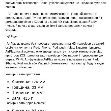
популярних виконавців. Вашої улюбленої музики ще ніколи не було так
багато
Ви, ваші родичі і друзі - на великому екрані. На це дійсно варто
подивитися. Apple TV дозволяє перетворити перегляд фотографій і
домашнього відео з iCloud на екрані HD-телевізора в даний шоу.
Чудовий привід влаштувати вечірку і заново пережити приємні
спогади.
AirPlay
AirPlay дозволяє без проводів передавати на HD-телевізор в режимі
стрімінга контент з iPad, iPhone, iPod touch і Mac. Завдяки підтримці
AirPlay, гості можуть легко виводити контент зі своїх комп'ютерів Mac і
пристроїв iOS прямо на ваш телевізор - без пароля і підключення до
мережі Wi-Fi. А з функцією AirPlay ви можете показати екран iPad,
iPhone, iPod touch або Mac на HD-телевізорі, і всі ваші дії будуть видні
на великому екрані.
Розміри і вага приставки
Довжина: 124 мм
Товщина: 33 мм
Ширина: 98 мм
Вага: 425 г
Розміри і вага Apple Remote:
Довжина: 98 мм