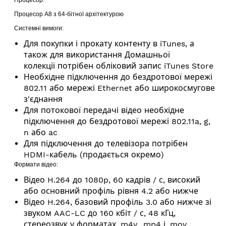
Процесор A8 з 64-бітної архітектурою
Системні вимоги:
Для покупки і прокату контенту в iTunes, а
також для використання Домашньої
колекції потрібен обліковий запис iTunes Store
Необхідне підключення до бездротової мережі
802.11 або мережі Ethernet або широкосмугове
з'єднання
Для потокової передачі відео необхідне
підключення до бездротової мережі 802.11a, g,
n або ac
Для підключення до телевізора потрібен
HDMI-кабель (продається окремо)
Ф
ормати відео:
Відео H.264 до 1080p, 60 кадрів / с, високий
або основний профіль рівня 4.2 або нижче
Відео H.264, базовий профіль 3.0 або нижче зі
звуком AAC-LC до 160 кбіт / с, 48 кГц,
стереозвук у форматах .m4v, .mp4 і .mov