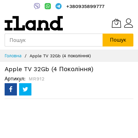
+380935899777
Пошук
Skip
Головна
Apple TV 32Gb (4 покоління)
to
Content
Apple TV 32Gb (4 Покоління)
Артикул
MR912
Перейти
до
кінця
галереї
зображень