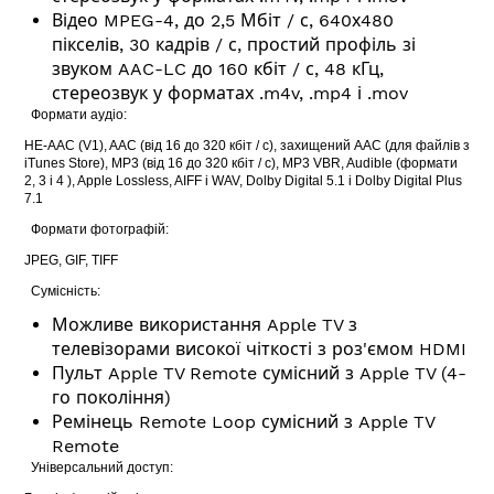
Відео MPEG-4, до 2,5 Мбіт / с, 640х480
пікселів, 30 кадрів / с, простий профіль зі
звуком AAC-LC до 160 кбіт / с, 48 кГц,
стереозвук у форматах .m4v, .mp4 і .mov
Формати аудіо:
HE-AAC (V1), AAC (від 16 до 320 кбіт / с), захищений AAC (для файлів з
iTunes Store), MP3 (від 16 до 320 кбіт / с), MP3 VBR, Audible (формати
2, 3 і 4 ), Apple Lossless, AIFF і WAV, Dolby Digital 5.1 і Dolby Digital Plus
7.1
Ф
ормати фотографій:
JPEG, GIF, TIFF
Сумісність:
Можливе використання Apple TV з
телевізорами високої чіткості з роз'ємом HDMI
Пульт Apple TV Remote сумісний з Apple TV (4-
го покоління)
Ремінець Remote Loop сумісний з Apple TV
Remote
Універсальний доступ: