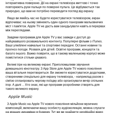
інтерактивна поверхню. Дії на екрані телевізора миттєво і точно
повторюють рухи пальця по поверхні пульта. Це відбувається так
природно, що вам не потрібно переводити погляд від екрану.
Якщо ви якийсь час не будете користуватися телевізором, екран
відпочиває: на ньому змінюють один одного панорами мальовничих
міст і пам'яток. Apple TV не дасть вам занудьгувати навіть в перервах
між переглядами.
Завдяки програмам для Apple TV у вас завжди є доступ до
найцікавішого розважального контенту. Популярні фільми з iTunes.
Ваші улюблені навчальні та спортивні передачі. Останні новини та
прогноз погоди. Розваги для дітей. Освітні програми, концерти та
багато іншого. Важко повірити, що в такому маленькому корпусі може
поміститися стільки цікавого.
Великі ігри на великому екрані. Приголомшливе звучання
домашнього кінотеатру. З App Store для Apple TV нового покоління
ваша вітальня перетвориться. Ви зможете користуватися додатками,
створеними спеціально для екрану телевізора, - наприклад разом з
сім'єю cпланіровать чергову поїздку або організувати вечір спільних
ігор. А далі ... Хто знає, які ще програми розробники створять для
такого великого екрану.
Apple Music
З Apple Music на Apple TV нового покоління мільйони музичних
композицій, включаючи вашу особисту аудіоколекцію, можна слухати
на кращих динаміках в будинку. Тут же ви знайдете неофіційні відео