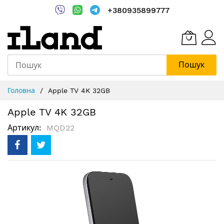
+380935899777
Пошук
Skip
Головна
Apple TV 4K 32GB
to
Content
Apple TV 4K 32GB
Артикул
MQD22
Перейти
до
кінця
галереї
зображень