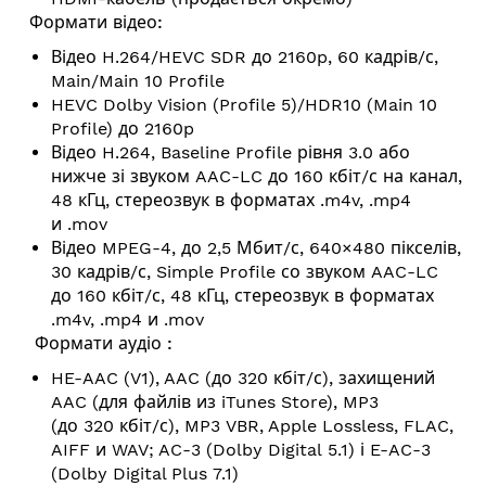
Формати відео:
Відео H.264/HEVC SDR до 2160p, 60 кадрів/с,
Main/Main 10 Profile
HEVC Dolby Vision (Profile 5)/HDR10 (Main 10
Profile) до 2160p
Відео H.264, Baseline Profile рівня 3.0 або
нижче зі звуком AAC-LC
до 160 кбіт/с на канал,
48 кГц, стереозвук в форматах .m4v, .mp4
и .mov
Відео MPEG-4, до 2,5 Мбит/с, 640×480 пікселів,
30 кадрів/с, Simple Profile со звуком AAC-LC
до 160 кбіт/с, 48 кГц, стереозвук в форматах
.m4v, .mp4 и .mov
Формати аудіо :
HE-AAC (V1), AAC (до 320 кбіт/с), захищений
AAC (для файлів из iTunes Store), MP3
(до 320 кбіт/с), MP3 VBR, Apple Lossless, FLAC,
AIFF и WAV; AC-3 (Dolby Digital 5.1) і
E-AC-3
(Dolby Digital Plus 7.1)