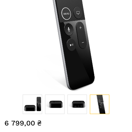
Перейти
6 799,00 ₴
до
початку