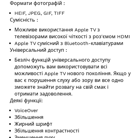
Ф
ормати фотографій :
HEIF, JPEG, GIF, TIFF
Сумісність :
Можливе використання Apple TV з
телевізорами високої чіткості з роз'ємом HDMI
Apple TV сумісний з Bluetooth-клавіатурами
Універсальний доступ :
Безліч функцій універсального доступу
допоможуть вам використовувати всі
можливості Apple TV нового покоління. Якщо у
вас є порушення слуху або зору ви все одно
зможете знайти розвагу на свій смак і
отримати задоволення.
Деякі функції:
VoiceOver
Збільшення
Жирний шрифт
Збільшення контрастності
Зменшення руху