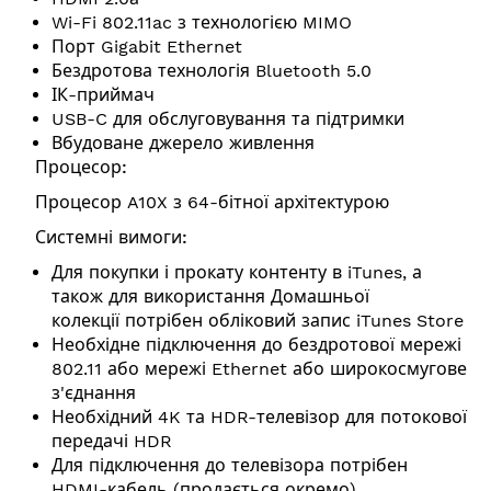
Wi-Fi 802.11ac з технологією MIMO
Порт Gigabit Ethernet
Бездротова технологія Bluetooth 5.0
ІК-приймач
USB-C для обслуговування та підтримки
Вбудоване джерело живлення
Процесор:
Процесор A10X з 64-бітної архітектурою
Системні вимоги:
Для покупки і прокату контенту в iTunes, а
також для використання Домашньої
колекції потрібен обліковий запис iTunes Store
Необхідне підключення до бездротової мережі
802.11 або мережі Ethernet або широкосмугове
з'єднання
Необхідний 4K та HDR-телевізор для потокової
передачі HDR
Для підключення до телевізора потрібен
HDMI-кабель (продається окремо)