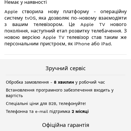
Немає у наявності
галереї
зображень
Apple створила нову платформу - операційну
систему tvOS, яка дозволяє по-новому взаємодіяти
з вашим телевізором. Це Apple TV нового
покоління, наступний етап розвитку телебачення. З
новою версією Apple TV телевізор став таким же
персональним пристроєм, як iPhone або iPad.
Зручний сервіс
Обробка замовлення -
8 хвилин
у робочий час
Встановлення програмного забезпечення входить у
вартість
Спеціальні ціни для B2B, телефонуйте!
Телефонна та e-mail підтримка
2 місяці
Офіційна гарантія