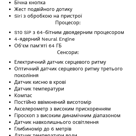
Бічна кнопка
Жест подвійного дотику
Siri з обробкою на пристрої
Процесор:
S10 SiP з 64-бітним двоядерним процесором
4-ядерний
Neural Engine
Об'єм пам'яті 64 ГБ
Сенсори:
Електричний датчик серцевого ритму
Оптичний датчик серцевого ритму третього
покоління
Датчик кисню в крові
Датчик температури
Компас
Постійно ввімкнений висотомір
Акселерометр з високим прискоренням
Гіроскоп з високим динамічним діапазоном
Датчик навколишнього освітлення
Глибиномір до 6 метрів
Датчик температури води