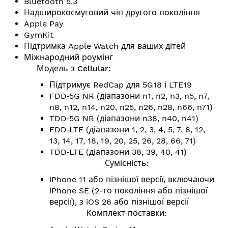
Bluetooth 5.3
Надширокосмуговий чіп другого покоління
Apple Pay
GymKit
Підтримка Apple Watch для ваших дітей
Міжнародний роумінг
Модель з Cellular:
Підтримує RedCap для 5G18 і LTE19
FDD‑5G NR (діапазони n1, n2, n3, n5, n7,
n8, n12, n14, n20, n25, n26, n28, n66, n71)
TDD‑5G NR (діапазони n38, n40, n41)
FDD‑LTE (діапазони 1, 2, 3, 4, 5, 7, 8, 12,
13, 14, 17, 18, 19, 20, 25, 26, 28, 66, 71)
TDD‑LTE (діапазони 38, 39, 40, 41)
Сумісність:
iPhone 11 або пізнішої версії, включаючи
iPhone SE (2-го покоління або пізнішої
версії), з iOS 26 або пізнішої версії
Комплект поставки: