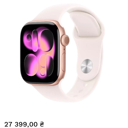
до
кінця
галереї
зображень
Перейти
27 399,00 ₴
до