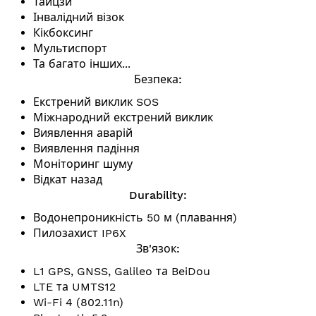
Тайцзи
Інвалідний візок
Кікбоксинг
Мультиспорт
Та багато інших...
Безпека:
Екстрений виклик SOS
Міжнародний екстрений виклик
Виявлення аварій
Виявлення падіння
Моніторинг шуму
Відкат назад
Durability:
Водонепроникність 50 м (плавання)
Пилозахист IP6X
Зв'язок:
L1 GPS, GNSS, Galileo та BeiDou
LTE та UMTS12
Wi-Fi 4 (802.11n)