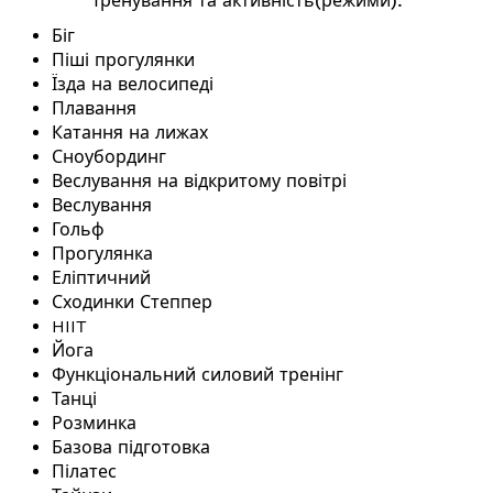
Тренування та активність(режими):
Біг
Піші прогулянки
Їзда на велосипеді
Плавання
Катання на лижах
Сноубординг
Веслування на відкритому повітрі
Веслування
Гольф
Прогулянка
Еліптичний
Сходинки Степпер
HIIT
Йога
Функціональний силовий тренінг
Танці
Розминка
Базова підготовка
Пілатес