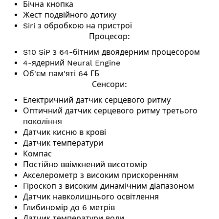
Бічна кнопка
Жест подвійного дотику
Siri з обробкою на пристрої
Процесор:
S10 SiP з 64-бітним двоядерним процесором
4-ядерний
Neural Engine
Об'єм пам'яті 64 ГБ
Сенсори:
Електричний датчик серцевого ритму
Оптичний датчик серцевого ритму третього
покоління
Датчик кисню в крові
Датчик температури
Компас
Постійно ввімкнений висотомір
Акселерометр з високим прискоренням
Гіроскоп з високим динамічним діапазоном
Датчик навколишнього освітлення
Глибиномір до 6 метрів
Датчик температури води