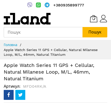
+380935899777
Пошук
Skip
Головна
to
Apple Watch Series 11 GPS + Cellular, Natural Milanese
Content
Loop, M/L, 46mm, Natural Titanium
Apple Watch Series 11 GPS + Cellular,
Natural Milanese Loop, M/L, 46mm,
Natural Titanium
Артикул
MFD04RK/A
Перейти