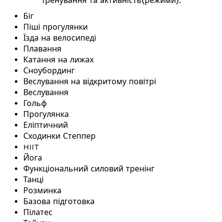
Тренування та активність(режими):
Біг
Піші прогулянки
Їзда на велосипеді
Плавання
Катання на лижах
Сноубординг
Веслування на відкритому повітрі
Веслування
Гольф
Прогулянка
Еліптичний
Сходинки Степпер
HIIT
Йога
Функціональний силовий тренінг
Танці
Розминка
Базова підготовка
Пілатес