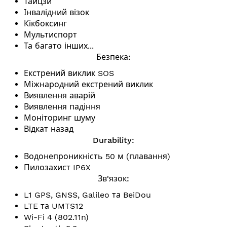
Тайцзи
Інвалідний візок
Кікбоксинг
Мультиспорт
Та багато інших...
Безпека:
Екстрений виклик SOS
Міжнародний екстрений виклик
Виявлення аварій
Виявлення падіння
Моніторинг шуму
Відкат назад
Durability:
Водонепроникність 50 м (плавання)
Пилозахист IP6X
Зв'язок:
L1 GPS, GNSS, Galileo та BeiDou
LTE та UMTS12
Wi-Fi 4 (802.11n)