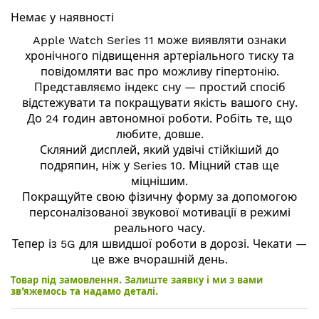
початку
Немає у наявності
галереї
зображень
Apple Watch Series 11 може виявляти ознаки
хронічного підвищення артеріального тиску та
повідомляти вас про можливу гіпертонію.
Представляємо індекс сну — простий спосіб
відстежувати та покращувати якість вашого сну.
До 24 годин автономної роботи. Робіть те, що
любите, довше.
Скляний дисплей, який удвічі стійкіший до
подряпин, ніж у Series 10. Міцний став ще
міцнішим.
Покращуйте свою фізичну форму за допомогою
персоналізованої звукової мотивації в режимі
реального часу.
Тепер із 5G для швидшої роботи в дорозі. Чекати —
це вже вчорашній день.
Товар під замовлення. Залиште заявку і ми з вами
зв’яжемось та надамо деталі.