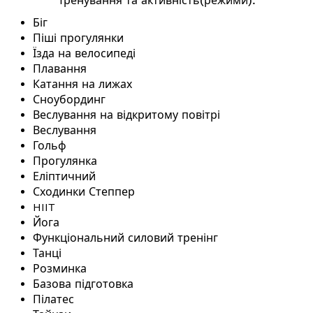
Тренування та активність(режими):
Біг
Піші прогулянки
Їзда на велосипеді
Плавання
Катання на лижах
Сноубординг
Веслування на відкритому повітрі
Веслування
Гольф
Прогулянка
Еліптичний
Сходинки Степпер
HIIT
Йога
Функціональний силовий тренінг
Танці
Розминка
Базова підготовка
Пілатес