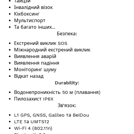
Тайцзи
Інвалідний візок
Кікбоксинг
Мультиспорт
Та багато інших...
Безпека:
Екстрений виклик SOS
Міжнародний екстрений виклик
Виявлення аварій
Виявлення падіння
Моніторинг шуму
Відкат назад
Durability:
Водонепроникність 50 м (плавання)
Пилозахист IP6X
Зв'язок:
L1 GPS, GNSS, Galileo та BeiDou
LTE та UMTS12
Wi-Fi 4 (802.11n)