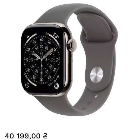
до
кінця
галереї
зображень
Перейти
40 199,00 ₴
до