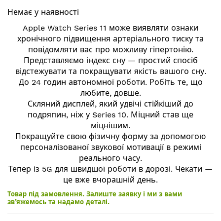
початку
Немає у наявності
галереї
зображень
Apple Watch Series 11 може виявляти ознаки
хронічного підвищення артеріального тиску та
повідомляти вас про можливу гіпертонію.
Представляємо індекс сну — простий спосіб
відстежувати та покращувати якість вашого сну.
До 24 годин автономної роботи. Робіть те, що
любите, довше.
Скляний дисплей, який удвічі стійкіший до
подряпин, ніж у Series 10. Міцний став ще
міцнішим.
Покращуйте свою фізичну форму за допомогою
персоналізованої звукової мотивації в режимі
реального часу.
Тепер із 5G для швидшої роботи в дорозі. Чекати —
це вже вчорашній день.
Товар під замовлення. Залиште заявку і ми з вами
зв’яжемось та надамо деталі.