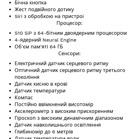
Бічна кнопка
Жест подвійного дотику
Siri з обробкою на пристрої
Процесор:
S10 SiP з 64-бітним двоядерним процесором
4-ядерний
Neural Engine
Об'єм пам'яті 64 ГБ
Сенсори:
Електричний датчик серцевого ритму
Оптичний датчик серцевого ритму третього
покоління
Датчик кисню в крові
Датчик температури
Компас
Постійно ввімкнений висотомір
Акселерометр з високим прискоренням
Гіроскоп з високим динамічним діапазоном
Датчик навколишнього освітлення
Глибиномір до 6 метрів
Датчик температури води