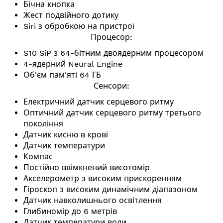
Бічна кнопка
Жест подвійного дотику
Siri з обробкою на пристрої
Процесор:
S10 SiP з 64-бітним двоядерним процесором
4-ядерний
Neural Engine
Об'єм пам'яті 64 ГБ
Сенсори:
Електричний датчик серцевого ритму
Оптичний датчик серцевого ритму третього
покоління
Датчик кисню в крові
Датчик температури
Компас
Постійно ввімкнений висотомір
Акселерометр з високим прискоренням
Гіроскоп з високим динамічним діапазоном
Датчик навколишнього освітлення
Глибиномір до 6 метрів
Датчик температури води