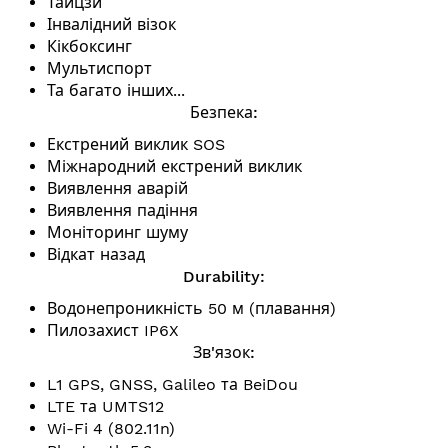
Тайцзи
Інвалідний візок
Кікбоксинг
Мультиспорт
Та багато інших...
Безпека:
Екстрений виклик SOS
Міжнародний екстрений виклик
Виявлення аварій
Виявлення падіння
Моніторинг шуму
Відкат назад
Durability:
Водонепроникність 50 м (плавання)
Пилозахист IP6X
Зв'язок:
L1 GPS, GNSS, Galileo та BeiDou
LTE та UMTS12
Wi-Fi 4 (802.11n)