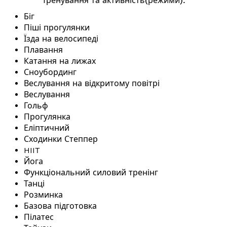
Тренування та активність(режими):
Біг
Піші прогулянки
Їзда на велосипеді
Плавання
Катання на лижах
Сноубординг
Веслування на відкритому повітрі
Веслування
Гольф
Прогулянка
Еліптичний
Сходинки Степпер
HIIT
Йога
Функціональний силовий тренінг
Танці
Розминка
Базова підготовка
Пілатес