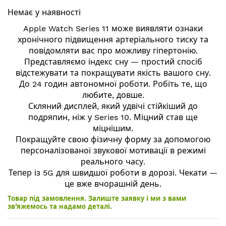
початку
Немає у наявності
галереї
зображень
Apple Watch Series 11 може виявляти ознаки
хронічного підвищення артеріального тиску та
повідомляти вас про можливу гіпертонію.
Представляємо індекс сну — простий спосіб
відстежувати та покращувати якість вашого сну.
До 24 годин автономної роботи. Робіть те, що
любите, довше.
Скляний дисплей, який удвічі стійкіший до
подряпин, ніж у Series 10. Міцний став ще
міцнішим.
Покращуйте свою фізичну форму за допомогою
персоналізованої звукової мотивації в режимі
реального часу.
Тепер із 5G для швидшої роботи в дорозі. Чекати —
це вже вчорашній день.
Товар під замовлення. Залиште заявку і ми з вами
зв’яжемось та надамо деталі.