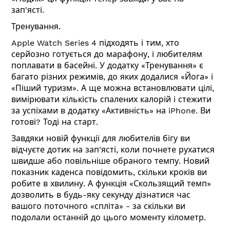
зап'ясті.
Тренування.
Apple Watch Series 4 підходять і тим, хто
серйозно готується до марафону, і любителям
поплавати в басейні. У додатку «Тренування» є
багато різних режимів, до яких додалися «Йога» і
«Піший туризм». А ще можна встановлювати цілі,
вимірювати кількість спалених калорій і стежити
за успіхами в додатку «Активність» на iPhone. Ви
готові? Тоді на старт.
Завдяки новій функції для любителів бігу ви
відчуєте дотик на зап'ясті, коли почнете рухатися
швидше або повільніше обраного темпу. Новий
показник каденса повідомить, скільки кроків ви
робите в хвилину. А функція «Скользящий темп»
дозволить в будь-яку секунду дізнатися час
вашого поточного «спліта» - за скільки ви
подолали останній до цього моменту кілометр.