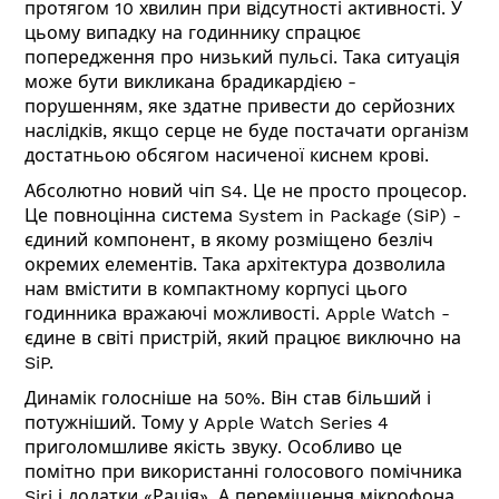
протягом 10 хвилин при відсутності активності. У
цьому випадку на годиннику спрацює
попередження про низький пульсі. Така ситуація
може бути викликана брадикардією -
порушенням, яке здатне привести до серйозних
наслідків, якщо серце не буде постачати організм
достатньою обсягом насиченої киснем крові.
Абсолютно новий чіп S4. Це не просто процесор.
Це повноцінна система System in Package (SiP) -
єдиний компонент, в якому розміщено безліч
окремих елементів. Така архітектура дозволила
нам вмістити в компактному корпусі цього
годинника вражаючі можливості. Apple Watch -
єдине в світі пристрій, який працює виключно на
SiP.
Динамік голосніше на 50%. Він став більший і
потужніший. Тому у Apple Watch Series 4
приголомшливе якість звуку. Особливо це
помітно при використанні голосового помічника
Siri і додатки «Рація». А переміщення мікрофона