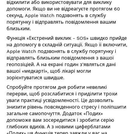
відхилити або використовувати для виклику
допомоги. Якщо ви не відреагуєте протягом 60
секунд, Apple Watch подзвонять в службу
порятунку і відправлять повідомлення вашим
близьким.
Функція «Екстрений виклик - SOS» швидко прийде
на допомогу в складній ситуації. Якщо її включити,
Apple Watch подзвонять в службу порятунку і
відправлять близьким повідомлення з вашої
геопозіціей. А на екрані годин з'являться дані
вашої «медкарті», щоб лікарі могли
зорієнтуватися швидше.
Спробуйте протягом дня робити невеликі
перерви, щоб розслабитися і приділити трохи
уваги практиці усвідомленості. Це дозволить
знизити рівень повсякденного стресу і поліпшити
загальне самопочуття. Додаток «Подих»
допоможе вам зосередитися і зробити серію
глибоких вдихів. А з новими циферблатами
«Подих» ця функція тепер завжди у вас на