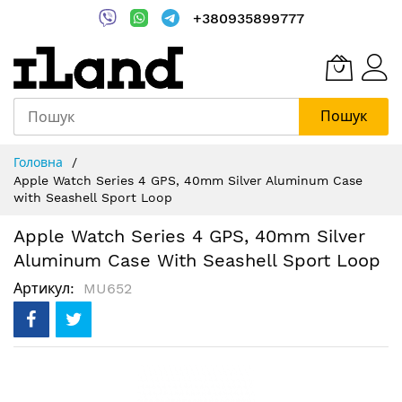
+380935899777
Пошук
Skip
Головна
to
Apple Watch Series 4 GPS, 40mm Silver Aluminum Case
Content
with Seashell Sport Loop
Apple Watch Series 4 GPS, 40mm Silver
Aluminum Case With Seashell Sport Loop
Артикул
MU652
Перейти
до