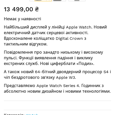
Перейти
13 499,00 ₴
до
початку
Немає у наявності
галереї
зображень
Найбільший дисплей у лінійці Apple Watch. Новий
електричний датчик серцевої активності.
Вдосконалене коліщатко Digital Crown з
тактильним відгуком.
Повідомлення про занадто низькому і високому
пульсі. Функції виявлення падіння і виклику
екстрених служб. Нові циферблати «Подих».
А також новий 64-бітний двоядерний процесор S4 і
чіп бездротового зв'язку Apple W3.
Представляємо Apple Watch Series 4. Годинник з
абсолютно новим дизайном і новими технологіями.