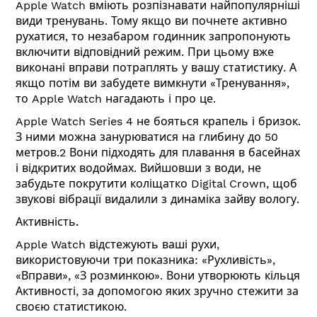
Apple Watch вміють розпізнавати найпопулярніші
види тренувань. Тому якщо ви почнете активно
рухатися, то незабаром годинник запропонують
включити відповідний режим. При цьому вже
виконані вправи потраплять у вашу статистику. А
якщо потім ви забудете вимкнути «Тренування»,
то Apple Watch нагадають і про це.
Apple Watch Series 4 не бояться крапель і бризок.
З ними можна занурюватися на глибину до 50
метров.2 Вони підходять для плавання в басейнах
і відкритих водоймах. Вийшовши з води, не
забудьте покрутити коліщатко Digital Crown, щоб
звукові вібрації видалили з динаміка зайву вологу.
Активність.
Apple Watch відстежують ваші рухи,
використовуючи три показника: «Рухливість»,
«Вправи», «З розминкою». Вони утворюють кільця
Активності, за допомогою яких зручно стежити за
своєю статистикою.