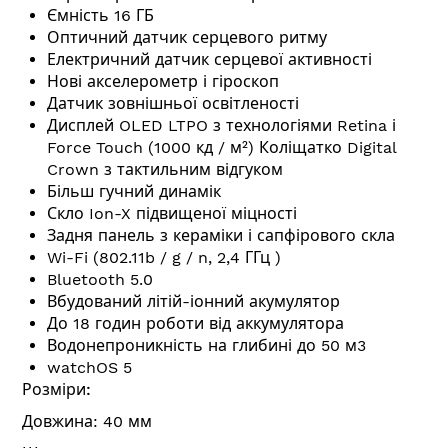
Ємність 16 ГБ
Оптичний датчик серцевого ритму
Електричний датчик серцевої активності
Нові акселерометр і гіроскоп
Датчик зовнішньої освітленості
Дисплей OLED LTPO з технологіями Retina і
Force Touch (1000 кд / м²) Коліщатко Digital
Crown з тактильним відгуком
Більш гучний динамік
Скло Ion-X підвищеної міцності
Задня панель з кераміки і сапфірового скла
Wi-Fi (802.11b / g / n, 2,4 ГГц )
Bluetooth 5.0
Вбудований літій-іонний акумулятор
До 18 годин роботи від аккумулятора
Водонепроникність на глибині до 50 м3
watchOS 5
Розміри:
Довжина: 40 мм