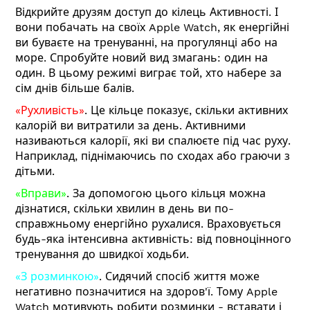
Відкрийте друзям доступ до кілець Активності. І
вони побачать на своїх Apple Watch, як енергійні
ви буваєте на тренуванні, на прогулянці або на
море. Спробуйте новий вид змагань: один на
один. В цьому режимі виграє той, хто набере за
сім днів більше балів.
«Рухливість»
. Це кільце показує, скільки активних
калорій ви витратили за день. Активними
називаються калорії, які ви спалюєте під час руху.
Наприклад, піднімаючись по сходах або граючи з
дітьми.
«Вправи»
. За допомогою цього кільця можна
дізнатися, скільки хвилин в день ви по-
справжньому енергійно рухалися. Враховується
будь-яка інтенсивна активність: від повноцінного
тренування до швидкої ходьби.
«З розминкою»
. Сидячий спосіб життя може
негативно позначитися на здоров'ї. Тому Apple
Watch мотивують робити розминки - вставати і