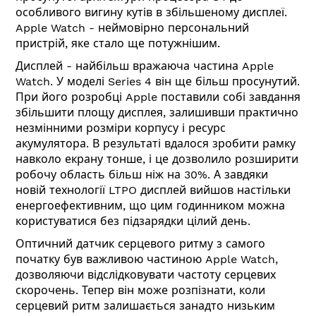
особливого вигину кутів в збільшеному дисплеї.
Apple Watch - неймовірно персональний
пристрій, яке стало ще потужнішим.
Дисплей - найбільш вражаюча частина Apple
Watch. У моделі Series 4 він ще більш просунутий.
При його розробці Apple поставили собі завдання
збільшити площу дисплея, залишивши практично
незмінними розміри корпусу і ресурс
акумулятора. В результаті вдалося зробити рамку
навколо екрану тонше, і це дозволило розширити
робочу область більш ніж на 30%. А завдяки
новій технології LTPO дисплей вийшов настільки
енергоефективним, що цим годинником можна
користуватися без підзарядки цілий день.
Оптичний датчик серцевого ритму з самого
початку був важливою частиною Apple Watch,
дозволяючи відслідковувати частоту серцевих
скорочень. Тепер він може розпізнати, коли
серцевий ритм залишається занадто низьким