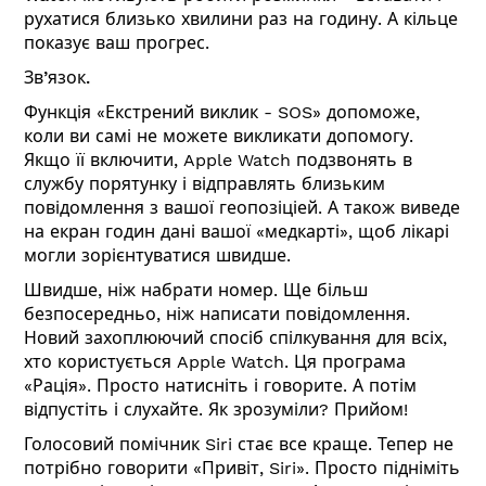
рухатися близько хвилини раз на годину. А кільце
показує ваш прогрес.
Зв’язок.
Функція «Екстрений виклик - SOS» допоможе,
коли ви самі не можете викликати допомогу.
Якщо її включити, Apple Watch подзвонять в
службу порятунку і відправлять близьким
повідомлення з вашої геопозіціей. А також виведе
на екран годин дані вашої «медкарті», щоб лікарі
могли зорієнтуватися швидше.
Швидше, ніж набрати номер. Ще більш
безпосередньо, ніж написати повідомлення.
Новий захоплюючий спосіб спілкування для всіх,
хто користується Apple Watch. Ця програма
«Рація». Просто натисніть і говорите. А потім
відпустіть і слухайте. Як зрозуміли? Прийом!
Голосовий помічник Siri стає все краще. Тепер не
потрібно говорити «Привіт, Siri». Просто підніміть