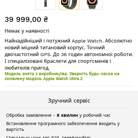
Перейти
39 999,00 ₴
до
початку
Немає у наявності
галереї
зображень
Найнадійніший і потужний Apple Watch. Абсолютно
новий міцний титановий корпус. Точний
двочастотний GPS. До 36 годин автономної роботи.
І спеціалізовані браслети для спортсменів і
любителів пригод.
Модель знята з виробництва. Зверніть будь-ласка на
оновлену модель Apple Watch Ultra 2
Зручний сервіс
Обробка замовлення -
8 хвилин
у робочий час
Встановлення програмного забезпечення входить у
вартість
Спеціальні ціни для B2B, телефонуйте!