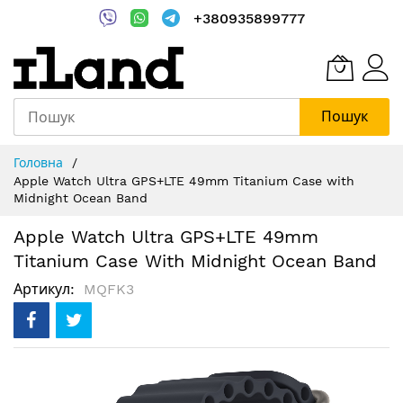
+380935899777
Пошук
Skip
Головна
to
Apple Watch Ultra GPS+LTE 49mm Titanium Case with
Content
Midnight Ocean Band
Apple Watch Ultra GPS+LTE 49mm
Titanium Case With Midnight Ocean Band
Артикул
MQFK3
Перейти
до