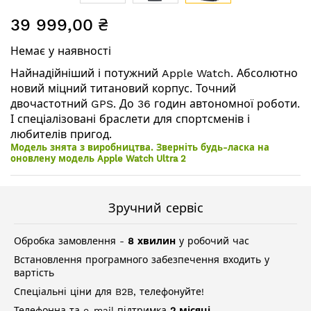
Перейти
39 999,00 ₴
до
початку
Немає у наявності
галереї
зображень
Найнадійніший і потужний Apple Watch. Абсолютно
новий міцний титановий корпус. Точний
двочастотний GPS. До 36 годин автономної роботи.
І спеціалізовані браслети для спортсменів і
любителів пригод.
Модель знята з виробництва. Зверніть будь-ласка на
оновлену модель Apple Watch Ultra 2
Зручний сервіс
Обробка замовлення -
8 хвилин
у робочий час
Встановлення програмного забезпечення входить у
вартість
Спеціальні ціни для B2B, телефонуйте!
Телефонна та e-mail підтримка
2 місяці