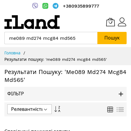
+380935899777
Пошук
Skip
Головна
to
Результати пошуку: 'me089 md274 mcg84 md565'
Content
Результати Пошуку: 'me089 Md274 Mcg84
Md565'
ФІЛЬТР
Сортувати
Таблиця
Спи
у
порядку
зменшення