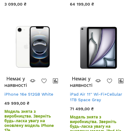
для MacBook Pro 13"
GTX 775M 2GB
3 099,00 ₴
64 199,00 ₴
Немає у
Немає у
наявності
наявності
iPhone 16e 512GB White
iPad Air 11'' Wi-Fi+Cellular
1TB Space Gray
49 999,00 ₴
71 499,00 ₴
Модель знята з
виробництва. Зверніть
Модель знята з
будь-ласка увагу на
виробництва. Зверніть
оновлену модель iPhone
будь-ласка увагу на
17e.