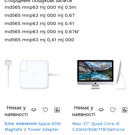
Споріднені пошукові запити
md565 mnp63 mj 000 mj 0.5m
md565 mnp63 mj 000 mj 0.67
md565 mnp63 mj 000 mj 0.41
md565 mnp63 mj 000 mj 0.67кг
md565 mnp63 mj 0,41 mj 000
Немає у
Немає у
наявності
наявності
Блок живлення Apple 60W
iMac 27" Quad-Core i5
MagSafe 2 Power Adapter
3.4GHz/8GB/1TB/GeForce