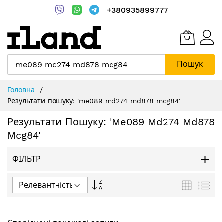
+380935899777
Пошук
Skip
Головна
to
Результати пошуку: 'me089 md274 md878 mcg84'
Content
Результати Пошуку: 'me089 Md274 Md878
Mcg84'
ФІЛЬТР
Сортувати
Таблиця
Спи
у
порядку
зменшення