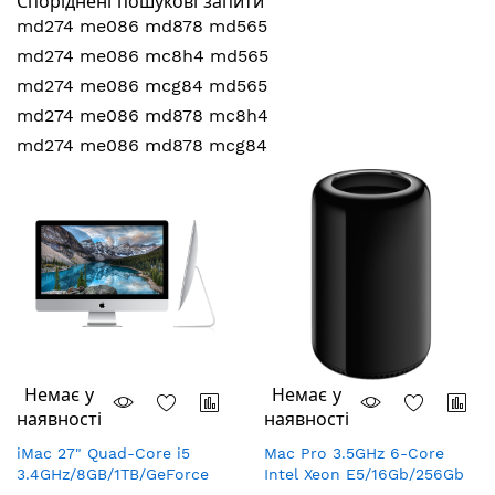
Споріднені пошукові запити
md274 me086 md878 md565
md274 me086 mc8h4 md565
md274 me086 mcg84 md565
md274 me086 md878 mc8h4
md274 me086 md878 mcg84
Немає у
Немає у
наявності
наявності
iMac 27" Quad-Core i5
Mac Pro 3.5GHz 6-Core
3.4GHz/8GB/1TB/GeForce
Intel Xeon E5/16Gb/256Gb