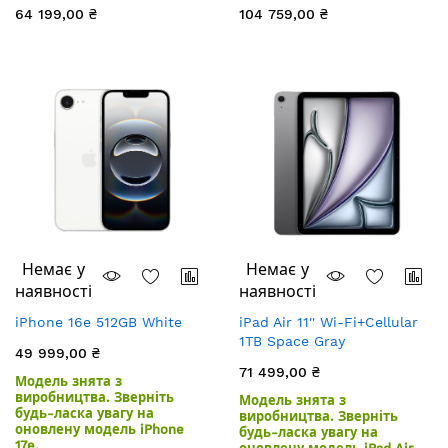
GTX 775M 2GB
SSD/Dual AMD FirePro
64 199,00 ₴
104 759,00 ₴
D500 3Gb
Немає у
Немає у
наявності
наявності
iPhone 16e 512GB White
iPad Air 11'' Wi-Fi+Cellular
1TB Space Gray
49 999,00 ₴
71 499,00 ₴
Модель знята з
виробництва. Зверніть
Модель знята з
будь-ласка увагу на
виробництва. Зверніть
оновлену модель iPhone
будь-ласка увагу на
17e.