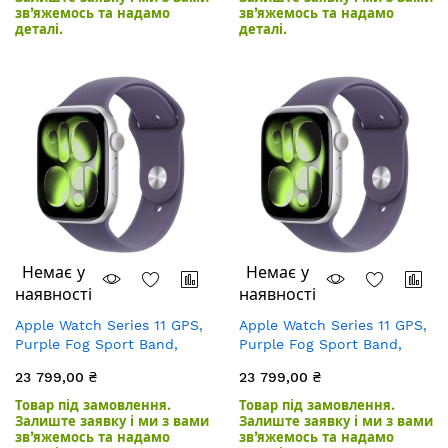
зв’яжемось та надамо
зв’яжемось та надамо
деталі.
деталі.
Немає у
Немає у
наявності
наявності
Apple Watch Series 11 GPS,
Apple Watch Series 11 GPS,
Purple Fog Sport Band,
Purple Fog Sport Band,
S/M, 46mm, Silver
M/L, 46mm, Silver
23 799,00 ₴
23 799,00 ₴
Aluminium
Aluminium
Товар під замовлення.
Товар під замовлення.
Залиште заявку і ми з вами
Залиште заявку і ми з вами
зв’яжемось та надамо
зв’яжемось та надамо