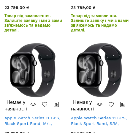
46mm, Jet Black
46mm, Jet Black
23 799,00 ₴
23 799,00 ₴
Aluminium
Aluminium
Товар під замовлення.
Товар під замовлення.
Залиште заявку і ми з вами
Залиште заявку і ми з вами
зв’яжемось та надамо
зв’яжемось та надамо
деталі.
деталі.
Немає у
Немає у
наявності
наявності
Apple Watch Series 11 GPS,
Apple Watch Series 11 GPS,
Black Sport Band, M/L,
Black Sport Band, S/M,
42mm, Jet Black Aluminium
42mm, Jet Black Aluminium