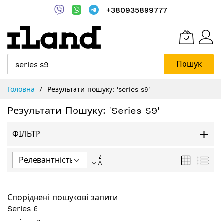
+380935899777
Пошук
Skip
Головна
Результати пошуку: 'series s9'
to
Content
Результати Пошуку: 'series S9'
ФІЛЬТР
Сортувати
Таблиця
Спи
у
порядку
зменшення
Споріднені пошукові запити
Series 6