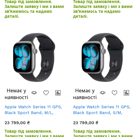
Товар під замовлення.
Товар під замовлення.
Залиште заявку і ми з вами
Залиште заявку і ми з вами
зв’яжемось та надамо
зв’яжемось та надамо
деталі.
деталі.
Немає у
Немає у
наявності
наявності
Apple Watch Series 11 GPS,
Apple Watch Series 11 GPS,
Black Sport Band, M/L,
Black Sport Band, S/M,
46mm, Space Grey
46mm, Space Grey
23 799,00 ₴
23 799,00 ₴
Aluminium
Aluminium
Товар під замовлення.
Товар під замовлення.
Залиште заявку і ми з вами
Залиште заявку і ми з вами