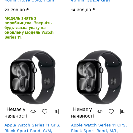
46mm, Rose Gold, Plum
40 mm Space Gray
Sport Loop
Aluminum Case with Black
23 799,00 ₴
14 399,00 ₴
Sport Band
Модель знята з
виробництва. Зверніть
будь-ласка увагу на
оновлену модель Watch
Series 11.
Немає у
Немає у
наявності
наявності
Apple Watch Series 11 GPS,
Apple Watch Series 11 GPS,
Black Sport Band, S/M,
Black Sport Band, M/L,