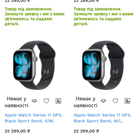
22 299,00 ₴
22 299,00 ₴
Товар під замовлення.
Товар під замовлення.
Залиште заявку і ми з вами
Залиште заявку і ми з вами
зв’яжемось та надамо
зв’яжемось та надамо
деталі.
деталі.
Немає у
Немає у
наявності
наявності
Apple Watch Series 11 GPS,
Apple Watch Series 11 GPS,
Black Sport Band, S/M,
Black Sport Band, M/L,
42mm, Space Grey
42mm, Space Grey
22 299,00 ₴
22 299,00 ₴
Aluminium
Aluminium