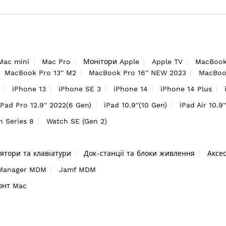
Mac mini
Mac Pro
Монітори Apple
Apple TV
MacBook
MacBook Pro 13'' M2
MacBook Pro 16'' NEW 2023
MacBook
iPhone 13
iPhone SE 3
iPhone 14
iPhone 14 Plus
iPad Pro 12.9'' 2022(6 Gen)
iPad 10.9''(10 Gen)
iPad Air 10.9'
h Series 8
Watch SE (Gen 2)
ятори та клавіатури
Док-станції та блоки живлення
Аксе
 Manager MDM
Jamf MDM
онт Mac