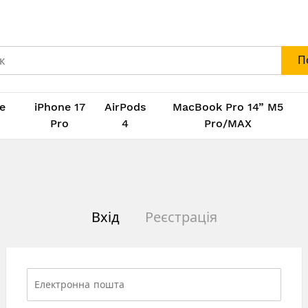
П
e
iPhone 17
AirPods
MacBook Pro 14” M5
M
Pro
4
Pro/MAX
Вхід
Реєстрація