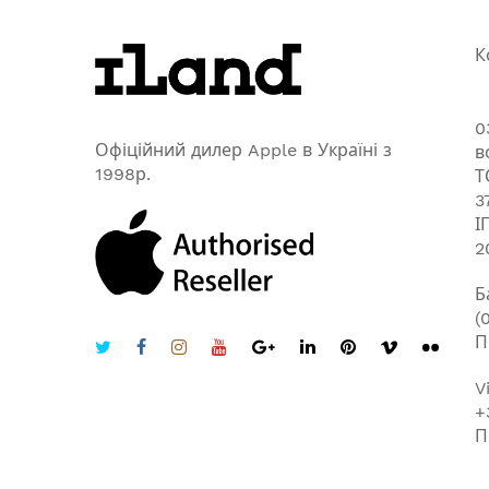
К
0
Офіційний дилер Apple в Україні з
в
1998р.
Т
3
І
2
Б
(
П
V
+
П