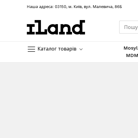
Hаша адреса: 03150, м. Київ, вул. Малевича, 86Б
Mosyl
Каталог товарів
MD
Skip
to
Content