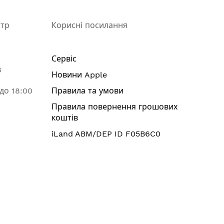
нтр
Корисні посилання
Сервіс
8
Новини Apple
 до 18:00
Правила та умови
Правила повернення грошових
коштів
iLand ABM/DEP ID F05B6C0