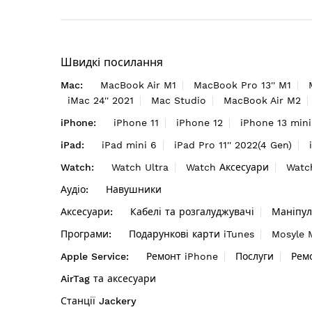
Швидкі посилання
Mac:
MacBook Air M1
MacBook Pro 13'' M1
iMac 24'' 2021
Mac Studio
MacBook Air M2
iPhone:
iPhone 11
iPhone 12
iPhone 13 mini
iPad:
iPad mini 6
iPad Pro 11'' 2022(4 Gen)
Watch:
Watch Ultra
Watch Аксесуари
Watc
Аудіо:
Навушники
Аксесуари:
Кабелі та розгалуджувачі
Маніпул
Програми:
Подарункові карти iTunes
Mosyle
Apple Service:
Ремонт iPhone
Послуги
Рем
AirTag та аксесуари
Станції Jackery