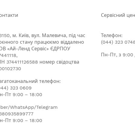
онтакти
Сервісний це
3150, м. Київ, вул. Малевича, під час
Телефон:
оєнного стану працюємо віддалено
(044) 323 074
ОВ «Ай-Ленд Сервіс» ЄДРПОУ
Пн-Пт, з 9:00
7441118,
ПН 374411126588 номер свідоцтва
00102730
агатоканальний телефон:
044) 323 0609
н-Пт 9:00 – 18:00
iber/WhatsApp/Telegram
380935899777
н-Пт 9:00 – 18:00