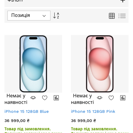
Сортувати
Таблиця
Спи
у
порядку
збільшення
Немає у
Немає у
наявності
наявності
iPhone 15 128GB Blue
iPhone 15 128GB Pink
36 999,00 ₴
36 999,00 ₴
Товар під замовлення.
Товар під замовлення.