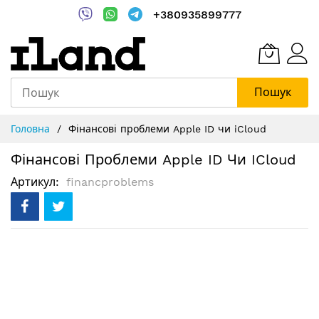
+380935899777
Пошук
Skip
Головна
Фінансові проблеми Apple ID чи iCloud
to
Content
Фінансові Проблеми Apple ID Чи ICloud
Артикул
financproblems
Перейти
до
кінця
галереї
зображень