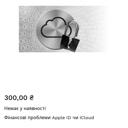
Перейти
300,00 ₴
до
початку
Немає у наявності
галереї
зображень
Фінансові проблеми Apple ID чи iCloud