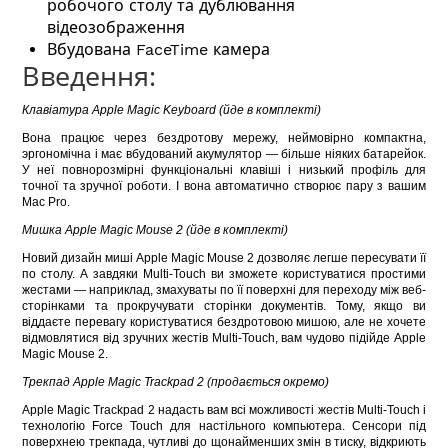
робочого столу та дублювання
відеозображення
Вбудована FaceTime камера
Введення:
Клавіатура
Apple Magic Keyboard
(йде в комплекті)
Вона працює через бездротову мережу, неймовірно компактна,
эргономічна і має вбудований акумулятор — більше ніяких батарейок.
У неї повнорозмірні функціональні клавіші і низький профіль для
точної та зручної роботи. І вона автоматично створює пару з вашим
Mac Pro.
Мишка
Apple Magic Mouse 2
(йде в комплекті)
Новий дизайн миші Apple Magic Mouse 2 дозволяє легше пересувати її
по столу. А завдяки Multi-Touch ви зможете користуватися простими
жестами — наприклад, змахуваты по її поверхні для переходу між веб-
сторінками та прокручувати сторінки документів. Тому, якщо ви
віддаєте перевагу користуватися бездротовою мишою, але не хочете
відмовлятися від зручних жестів Multi-Touch, вам чудово підійде Apple
Magic Mouse 2.
Трекпад
Apple Magic Trackpad 2
(продається окремо)
Apple Magic Trackpad 2 надасть вам всі можливості жестів Multi-Touch і
технологію Force Touch для настільного компьютера. Сенсори під
поверхнею трекпада, чутливі до щонайменших змін в тиску, відкриють