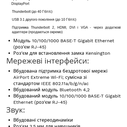
DisplayPort
Thunderbolt (до 40 Гбіт/с)
USB 3.1 другого покоління (до 10 Гбіт/с)
Підтримка Thunderbolt 2, HDMI, DVI і VGA - через додаткові
адаптери (продаються окремо)
Модуль 10/100/1000 BASE‑T Gigabit Ethernet
(роз’єм RJ-45)
Роз’єм для встановлення замка Kensington
Мережеві інтерфейси:
Вбудована підтримка бездротової мережі
AirPort Extreme Wi-Fi; сумісна зі
стандартом IEEE 802.11a/b/g/n/ac
Вбудований модуль Bluetooth 4,2
Вбудований модуль 10/100/1000 BASE‑T Gigabit
Ethernet (роз’єм RJ-45)
Звук:
Вбудовані стереодинаміки
Роз'єм 3,5 мм для навушників