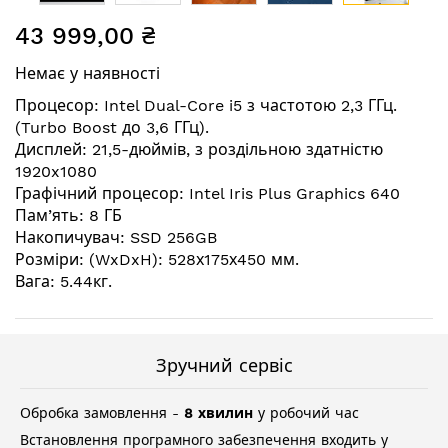
Перейти
43 999,00 ₴
до
початку
Немає у наявності
галереї
зображень
Процесор: Intel Dual-Core i5 з частотою 2,3 ГГц.
(Turbo Boost до 3,6 ГГц).
Дисплей: 21,5-дюймів, з роздільною здатністю
1920x1080
Графічний процесор: Intel Iris Plus Graphics 640
Пам’ять: 8 ГБ
Накопичувач: SSD 256GB
Розміри: (WxDxH): 528х175х450 мм.
Вага: 5.44кг.
Зручний сервіс
Обробка замовлення -
8 хвилин
у робочий час
Встановлення програмного забезпечення входить у