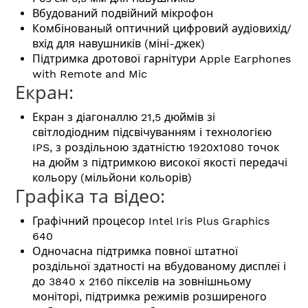
Вбудований подвійний мікрофон
Комбінованый оптичний цифровий аудіовихід/
вхід для навушників (міні-джек)
Підтримка дротової гарнітури Apple Earphones
with Remote and Mic
Екран:
Екран з діагоналлю 21,5 дюймів зі
світлодіодним підсвічуванням і технологією
IPS, з роздільною здатністю 1920х1080 точок
на дюйм з підтримкою високої якості передачі
кольору (мільйони кольорів)
Графіка та відео:
Графічний процесор Intel Iris Plus Graphics
640
Одночасна підтримка повної штатної
роздільної здатності на вбудованому дисплеї і
до 3840 x 2160 пікселів на зовнішньому
моніторі, підтримка режимів розширеного