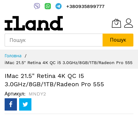
+380935899777
Пошук
Skip
Головна
to
iMac 21.5" Retina 4K QC i5 3.0GHz/8GB/1TB/Radeon Pro 555
Content
IMac 21.5" Retina 4K QC I5
3.0GHz/8GB/1TB/Radeon Pro 555
Артикул
MNDY2
Перейти
до
кінця