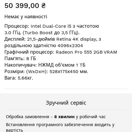
50 399,00 ₴
до
початку
Немає у наявності
галереї
зображень
Процесор: Intel Dual-Core i5 з частотою
3.0 ГГц. (Turbo Boost до 3,5 ГГц).
Дисплей: 21,5-дюймів Retina 4K display, з
роздільною здатністю 4096x2304
Графічний процесор: Radeon Pro 555 2GB VRAM
Пам’ять: 8 ГБ
Накопичувач: НЖМД об’ємом 1 TБ
Розміри: (WxDxH): 528х175х450 мм.
Вага: 5.66кг.
Зручний сервіс
Обробка замовлення -
8 хвилин
у робочий час
Встановлення програмного забезпечення входить у
вартість