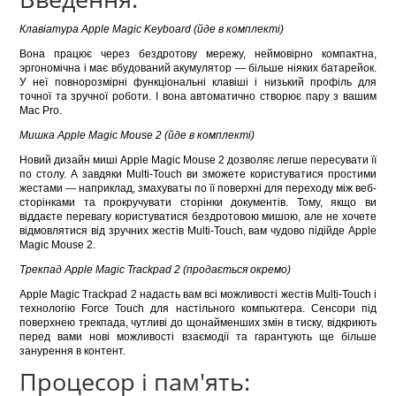
Клавіатура
Apple Magic Keyboard
(йде в комплекті)
Вона працює через бездротову мережу, неймовірно компактна,
эргономічна і має вбудований акумулятор — більше ніяких батарейок.
У неї повнорозмірні функціональні клавіші і низький профіль для
точної та зручної роботи. І вона автоматично створює пару з вашим
Mac Pro.
Мишка
Apple Magic Mouse 2
(йде в комплекті)
Новий дизайн миші Apple Magic Mouse 2 дозволяє легше пересувати її
по столу. А завдяки Multi-Touch ви зможете користуватися простими
жестами — наприклад, змахуваты по її поверхні для переходу між веб-
сторінками та прокручувати сторінки документів. Тому, якщо ви
віддаєте перевагу користуватися бездротовою мишою, але не хочете
відмовлятися від зручних жестів Multi-Touch, вам чудово підійде Apple
Magic Mouse 2.
Трекпад
Apple Magic Trackpad 2
(продається окремо)
Apple Magic Trackpad 2 надасть вам всі можливості жестів Multi-Touch і
технологію Force Touch для настільного компьютера. Сенсори під
поверхнею трекпада, чутливі до щонайменших змін в тиску, відкриють
перед вами нові можливості взаємодії та гарантують ще більше
занурення в контент.
Процесор і пам'ять: