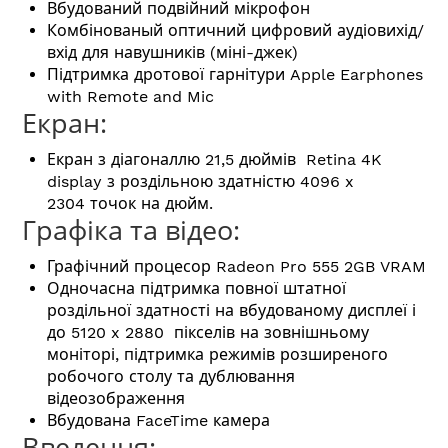
Вбудований подвійний мікрофон
Комбінованый оптичний цифровий аудіовихід/
вхід для навушників (міні-джек)
Підтримка дротової гарнітури Apple Earphones
with Remote and Mic
Екран:
Екран з діагоналлю 21,5 дюймів Retina 4K
display з роздільною здатністю 4096 x
2304 точок на дюйм.
Графіка та відео:
Графічний процесор Radeon Pro 555 2GB VRAM
Одночасна підтримка повної штатної
роздільної здатності на вбудованому дисплеї і
до 5120 x 2880 пікселів на зовнішньому
моніторі, підтримка режимів розширеного
робочого столу та дублювання
відеозображення
Вбудована FaceTime камера
Введення: