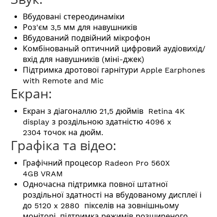
Вбудовані стереодинаміки
Роз'єм 3,5 мм для навушників
Вбудований подвійний мікрофон
Комбінованый оптичний цифровий аудіовихід/
вхід для навушників (міні-джек)
Підтримка дротової гарнітури Apple Earphones
with Remote and Mic
Екран:
Екран з діагоналлю 21,5 дюймів Retina 4K
display з роздільною здатністю 4096 x
2304 точок на дюйм.
Графіка та відео:
Графічний процесор Radeon Pro 560X
4GB VRAM
Одночасна підтримка повної штатної
роздільної здатності на вбудованому дисплеї і
до 5120 x 2880 пікселів на зовнішньому
моніторі, підтримка режимів розширеного