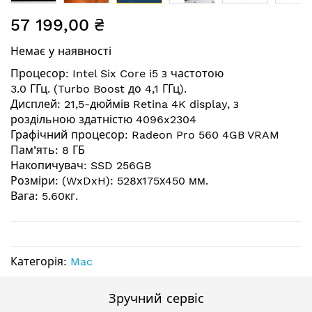
Перейти
57 199,00 ₴
до
початку
Немає у наявності
галереї
зображень
Процесор: Intel Six Core i5 з частотою
3.0 ГГц. (Turbo Boost до 4,1 ГГц).
Дисплей: 21,5-дюймів Retina 4K display, з
роздільною здатністю 4096x2304
Графічний процесор: Radeon Pro 560 4GB VRAM
Пам’ять: 8 ГБ
Накопичувач: SSD 256GB
Розміри: (WxDxH): 528х175х450 мм.
Вага: 5.60кг.
Категорія:
Mac
Зручний сервіс