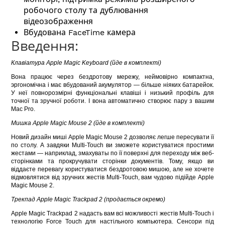
робочого столу та дублювання
відеозображення
Вбудована FaceTime камера
Введення:
Клавіатура
Apple Magic Keyboard
(йде в комплекті)
Вона працює через бездротову мережу, неймовірно компактна,
эргономічна і має вбудований акумулятор — більше ніяких батарейок.
У неї повнорозмірні функціональні клавіші і низький профіль для
точної та зручної роботи. І вона автоматично створює пару з вашим
Mac Pro.
Мишка
Apple Magic Mouse 2
(йде в комплекті)
Новий дизайн миші Apple Magic Mouse 2 дозволяє легше пересувати її
по столу. А завдяки Multi-Touch ви зможете користуватися простими
жестами — наприклад, змахуваты по її поверхні для переходу між веб-
сторінками та прокручувати сторінки документів. Тому, якщо ви
віддаєте перевагу користуватися бездротовою мишою, але не хочете
відмовлятися від зручних жестів Multi-Touch, вам чудово підійде Apple
Magic Mouse 2.
Трекпад
Apple Magic Trackpad 2
(продається окремо)
Apple Magic Trackpad 2 надасть вам всі можливості жестів Multi-Touch і
технологію Force Touch для настільного компьютера. Сенсори під