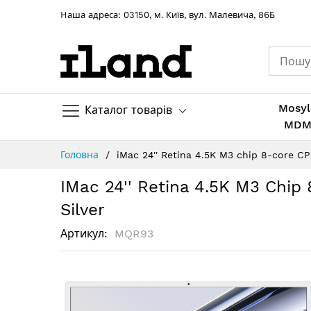
Hаша адреса: 03150, м. Київ, вул. Малевича, 86Б
Mosyl
Каталог товарів
MD
Skip
Головна
iMac 24'' Retina 4.5K M3 chip 8-core 
to
Content
IMac 24'' Retina 4.5K M3 Ch
Silver
Артикул
MQR93
Перейти
до
кінця