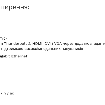
зширення:
т/с)
и Thunderbolt 2, HDMI, DVI і VGA через додаткові адап
ю підтримкою високоімпедансних навушників
gabit Ethernet
/ n / ac