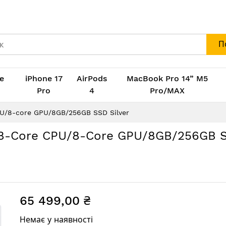
П
e
iPhone 17
AirPods
MacBook Pro 14” M5
M
Pro
4
Pro/MAX
CPU/8-core GPU/8GB/256GB SSD Silver
ip 8-Core CPU/8-Core GPU/8GB/256GB 
65 499,00 ₴
Немає у наявності