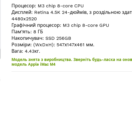
Процесор: M3 chip 8-core CPU
Дисплей: Retina 4.5K 24-дюймів, з роздільною зда
4480x2520
Графічний процесор: M3 chip 8-core GPU
Пам’ять: 8 ГБ
Накопичувач: SSD 256GB
Розміри: (WxDxH): 547х147х461 мм.
Вага: 4.43кг.
Модель знята з виробництва. Зверніть будь-ласка на оно
модель Apple iMac M4