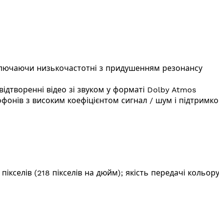
включаючи низькочастотні з придушенням резонансу
ідтворенні відео зі звуком у форматі Dolby Atmos
онів з високим коефіцієнтом сигнал / шум і підтримкою
пікселів (218 пікселів на дюйм); якість передачі кольор