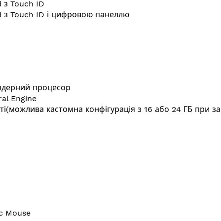
 з Touch ID
d з Touch ID і цифровою панеллю
ядерний процесор
al Engine
ті(можлива кастомна конфігурація з 16 або 24 ГБ при з
c Mouse