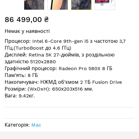
Перейти
86 499,00 ₴
до
початку
Немає у наявності
галереї
зображень
Процесор: Intel 6-Core 9th-gen i5 з частотою 3,7
ГГц.(TurboBoost до 4.6 ГГц)
Дисплей: Retina 5K 27-дюймів, з роздільною
здатністю 5120x2880
Графічний процесор: Radeon Pro 580X 8 ГБ
Пам’ять: 8 ГБ
Накопичувач: НЖМД об’ємом 2 TБ Fusion Drive
Розміри: (WxDxH): 650х203х516 мм.
Вага: 9.42кг.
Категорія:
Mac