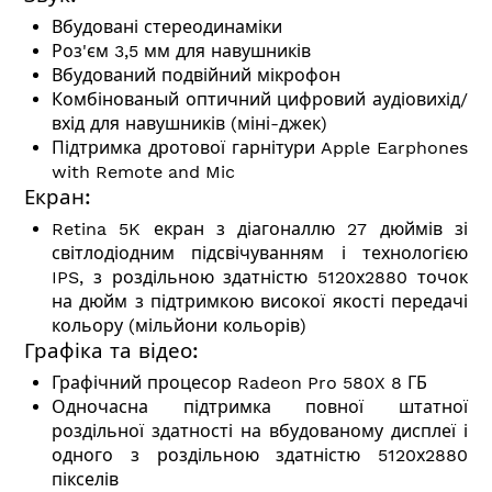
Вбудовані стереодинаміки
Роз'єм 3,5 мм для навушників
Вбудований подвійний мікрофон
Комбінованый оптичний цифровий аудіовихід/
вхід для навушників (міні-джек)
Підтримка дротової гарнітури Apple Earphones
with Remote and Mic
Екран:
Retina 5K екран з діагоналлю 27 дюймів зі
світлодіодним підсвічуванням і технологією
IPS, з роздільною здатністю 5120х2880 точок
на дюйм з підтримкою високої якості передачі
кольору (мільйони кольорів)
Графіка та відео:
Графічний процесор Radeon Pro 580X 8 ГБ
Одночасна підтримка повної штатної
роздільної здатності на вбудованому дисплеї і
одного з роздільною здатністю 5120х2880
пікселів