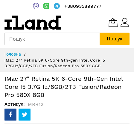
+380935899777
Пошук
Skip
Головна
to
iMac 27" Retina 5K 6-Core 9th-gen Intel Core i5
Content
3.7GHz/8GB/2TB Fusion/Radeon Pro 580X 8GB
IMac 27" Retina 5K 6-Core 9th-Gen Intel
Core I5 3.7GHz/8GB/2TB Fusion/Radeon
Pro 580X 8GB
Артикул
MRR12
Перейти