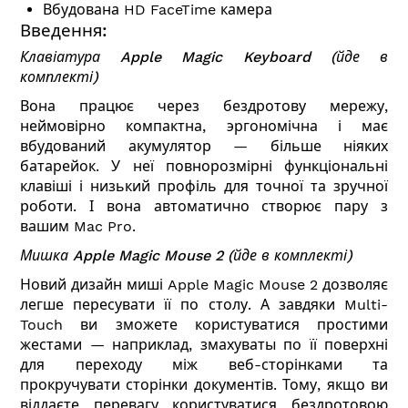
Вбудована HD FaceTime камера
Введення:
Клавіатура
Apple Magic Keyboard
(йде в
комплекті)
Вона працює через бездротову мережу,
неймовірно компактна, эргономічна і має
вбудований акумулятор — більше ніяких
батарейок. У неї повнорозмірні функціональні
клавіші і низький профіль для точної та зручної
роботи. І вона автоматично створює пару з
вашим Mac Pro.
Мишка
Apple Magic Mouse 2
(йде в комплекті)
Новий дизайн миші Apple Magic Mouse 2 дозволяє
легше пересувати її по столу. А завдяки Multi-
Touch ви зможете користуватися простими
жестами — наприклад, змахуваты по її поверхні
для переходу між веб-сторінками та
прокручувати сторінки документів. Тому, якщо ви
віддаєте перевагу користуватися бездротовою