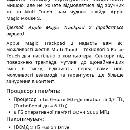
мишою, але не хочете відмовлятися від зручних
жестів Multi-Touch, вам чудово підійде Apple
Magic Mouse 2.
Трекпад
Apple Magic Trackpad 2
(продається
окремо)
Apple Magic Trackpad 2 надасть вам всі
можливості жестів Multi-Touch і технологію Force
Touch для настільного компьютера. Сенсори під
поверхнею трекпада, чутливі до щонайменших
змін в тиску, відкриють перед вами нові
можливості взаємодії та гарантують ще більше
занурення в контент.
Процесор і пам'ять:
Процесор Intel 6-core 9th-generation i5 3,7 ГГц
(TurboBoost до 4.6 ГГц)
8 ГБ оперативної пам'яті DDR4 2666 МГц
Накопичувач:
НЖМД 2 TБ Fusion Drive