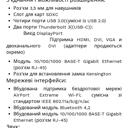
Роз'єм 3,5 мм для навушників
Слот для карт SDXC
Чотири порти USB 3.0(сумісні із USB 2.0)
Два порти Thunderbolt 3((USB-C)):
Вихід DisplayPort
Підтримка HDMI, DVI, VGA и
двоканального DVI (адаптери продаються
окремо)
Модуль 10/100/1000 BASE‑T Gigabit Ethernet
(роз’єм RJ-45)
Роз’єм для встановлення замка Kensington
Мережеві інтерфейси:
Вбудована підтримка бездротової мережі
AirPort Extreme Wi-Fi; сумісна зі
стандартом IEEE 802.11a/b/g/n/ac
Вбудований модуль Bluetooth 4,2
Вбудований модуль 10/100/1000 BASE‑T Gigabit
Ethernet (роз’єм RJ-45)
Звук: