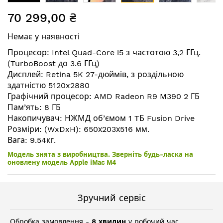
Перейти
70 299,00 ₴
до
початку
Немає у наявності
галереї
зображень
Процесор: Intel Quad-Core i5 з частотою 3,2 ГГц.
(TurboBoost до 3.6 ГГц)
Дисплей: Retina 5K 27-дюймів, з роздільною
здатністю 5120x2880
Графічний процесор: AMD Radeon R9 M390 2 ГБ
Пам’ять: 8 ГБ
Накопичувач: НЖМД об’ємом 1 TБ Fusion Drive
Розміри: (WxDxH): 650х203х516 мм.
Вага: 9.54кг.
Модель знята з виробництва. Зверніть будь-ласка на
оновлену модель Apple iMac M4
Зручний сервіс
Обробка замовлення -
8 хвилин
у робочий час