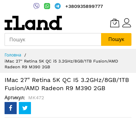
+380935899777
Пошук
Skip
Головна
to
iMac 27" Retina 5K QC i5 3.2GHz/8GB/1TB Fusion/AMD
Content
Radeon R9 M390 2GB
IMac 27" Retina 5K QC I5 3.2GHz/8GB/1TB
Fusion/AMD Radeon R9 M390 2GB
Артикул
MK472
Перейти
до