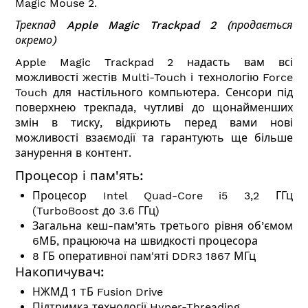
Magic Mouse 2.
Трекпад
Apple Magic Trackpad 2
(продається
окремо)
Apple Magic Trackpad 2 надасть вам всі
можливості жестів Multi-Touch і технологію Force
Touch для настільного компьютера. Сенсори під
поверхнею трекпада, чутливі до щонайменших
змін в тиску, відкриють перед вами нові
можливості взаємодії та гарантують ще більше
занурення в контент.
Процесор і пам'ять:
Процесор Intel Quad-Core i5 3,2 ГГц
(TurboBoost до 3.6 ГГц)
Загальна кеш-пам’ять третього рівня об’ємом
6МБ, працююча на швидкості процесора
8 ГБ оперативної пам'яті DDR3 1867 МГц
Накопичувач:
НЖМД 1 TБ Fusion Drive
Підтримка технології Hyper-Threading