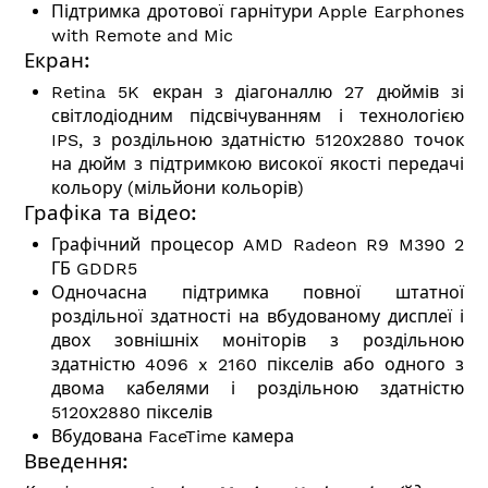
Підтримка дротової гарнітури Apple Earphones
with Remote and Mic
Екран:
Retina 5K екран з діагоналлю 27 дюймів зі
світлодіодним підсвічуванням і технологією
IPS, з роздільною здатністю 5120х2880 точок
на дюйм з підтримкою високої якості передачі
кольору (мільйони кольорів)
Графіка та відео:
Графічний процесор AMD Radeon R9 M390 2
ГБ GDDR5
Одночасна підтримка повної штатної
роздільної здатності на вбудованому дисплеї і
двох зовнішніх моніторів з роздільною
здатністю 4096 x 2160 пікселів або одного з
двома кабелями і роздільною здатністю
5120х2880 пікселів
Вбудована FaceTime камера
Введення: