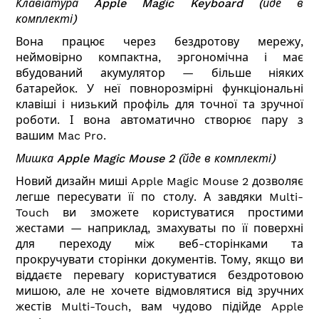
Клавіатура
Apple Magic Keyboard
(йде в
комплекті)
Вона працює через бездротову мережу,
неймовірно компактна, эргономічна і має
вбудований акумулятор — більше ніяких
батарейок. У неї повнорозмірні функціональні
клавіші і низький профіль для точної та зручної
роботи. І вона автоматично створює пару з
вашим Mac Pro.
Мишка
Apple Magic Mouse 2
(йде в комплекті)
Новий дизайн миші Apple Magic Mouse 2 дозволяє
легше пересувати її по столу. А завдяки Multi-
Touch ви зможете користуватися простими
жестами — наприклад, змахуваты по її поверхні
для переходу між веб-сторінками та
прокручувати сторінки документів. Тому, якщо ви
віддаєте перевагу користуватися бездротовою
мишою, але не хочете відмовлятися від зручних
жестів Multi-Touch, вам чудово підійде Apple