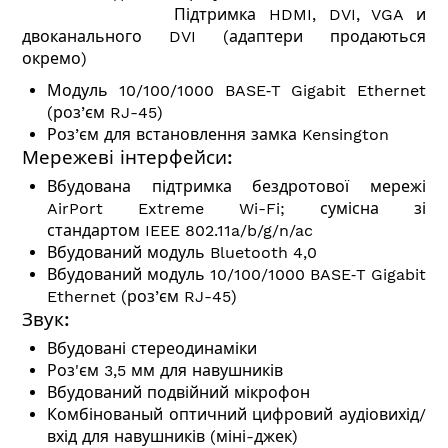
Підтримка HDMI, DVI, VGA и
двоканального DVI (адаптери продаються
окремо)
Модуль 10/100/1000 BASE‑T Gigabit Ethernet
(роз’єм RJ-45)
Роз’єм для встановлення замка Kensington
Мережеві інтерфейси:
Вбудована підтримка бездротової мережі
AirPort Extreme Wi-Fi; сумісна зі
стандартом IEEE 802.11a/b/g/n/ac
Вбудований модуль Bluetooth 4,0
Вбудований модуль 10/100/1000 BASE‑T Gigabit
Ethernet (роз’єм RJ-45)
Звук:
Вбудовані стереодинаміки
Роз'єм 3,5 мм для навушників
Вбудований подвійний мікрофон
Комбінованый оптичний цифровий аудіовихід/
вхід для навушників (міні-джек)