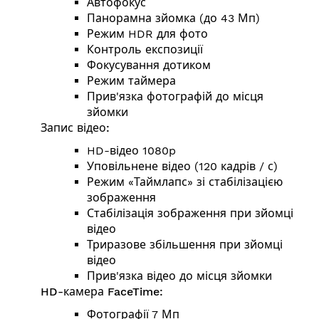
Автофокус
Панорамна зйомка (до 43 Мп)
Режим HDR для фото
Контроль експозиції
Фокусування дотиком
Режим таймера
Прив'язка фотографій до місця
зйомки
Запис відео:
HD-відео 1080p
Уповільнене відео (120 кадрів / с)
Режим «Таймлапс» зі стабілізацією
зображення
Стабілізація зображення при зйомці
відео
Триразове збільшення при зйомці
відео
Прив'язка відео до місця зйомки
HD-камера FaceTime:
Фотографії 7 Мп