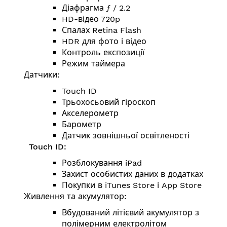
Діафрагма ƒ / 2.2
HD-відео 720p
Спалах Retina Flash
HDR для фото і відео
Контроль експозиції
Режим таймера
Датчики:
Touch ID
Трьохосьовий гіроскоп
Акселерометр
Барометр
Датчик зовнішньої освітленості
Touch ID:
Розблокування iPad
Захист особистих даних в додатках
Покупки в iTunes Store і App Store
Живлення та акумулятор:
Вбудований літієвий акумулятор з
полімерним електролітом