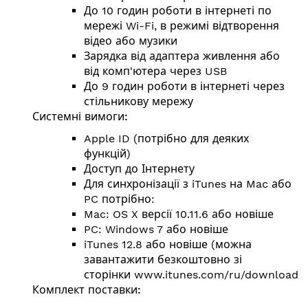
До 10 годин роботи в інтернеті по
мережі Wi-Fi, в режимі відтворення
відео або музики
Зарядка від адаптера живлення або
від комп'ютера через USB
До 9 годин роботи в інтернеті через
стільникову мережу
Системні вимоги:
Apple ID (потрібно для деяких
функцій)
Доступ до Інтернету
Для синхронізації з iTunes на Mac або
PC потрібно:
Mac: OS X версії 10.11.6 або новіше
PC: Windows 7 або новіше
iTunes 12.8 або новіше (можна
завантажити безкоштовно зі
сторінки
www.itunes.com/ru/download
)
Комплект поставки: