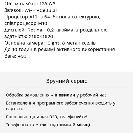
зображень
Об'єм пам'яті: 128 GB
Зв'язок: Wi-Fi+Cellular
Процесор A10 з 64-бітної архітектурою,
співпроцесор M10
Дисплей: Retina, 10,2 -дюйма, з роздільною
здатністю 2160×1620
Основна камера: iSight, 8 мегапікселів
До 10 годин в режимі активного використання
Вага: 493г.
Зручний сервіс
Обробка замовлення -
8 хвилин
у робочий час
Встановлення програмного забезпечення входить у
вартість
Спеціальні ціни для B2B, телефонуйте!
Телефонна та e-mail підтримка
2 місяці