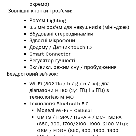
окремо
)
Зовнішні кнопки і роз'єми:
Роз'єм Lighting
3.5 мм роз'єм для навушників (міні-джек)
Вбудовані стереодинаміки
Здвоєні мікрофони
Додому / Датчик touch ID
Smart Connector
Регулятор гучності
Вкл/викл. режим сну / пробудження
Бездротовий зв'язок:
Wi-Fi (802.11a / b / g / n / ac); два
діапазони HT80 (2,4 ГГц і 5 ГГц) з
технологією MIMO
Технологія Bluetooth 5.0
Моделі Wi-Fi + Cellular
UMTS / HSPA / HSPA + / DC-HSDPA
(850, 900, 1700/2100, 1900, 2100 МГц);
GSM / EDGE (850, 900, 1800, 1900