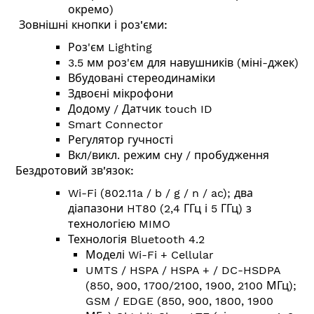
окремо
)
Зовнішні кнопки і роз'єми:
Роз'єм Lighting
3.5 мм роз'єм для навушників (міні-джек)
Вбудовані стереодинаміки
Здвоєні мікрофони
Додому / Датчик touch ID
Smart Connector
Регулятор гучності
Вкл/викл. режим сну / пробудження
Бездротовий зв'язок:
Wi-Fi (802.11a / b / g / n / ac); два
діапазони HT80 (2,4 ГГц і 5 ГГц) з
технологією MIMO
Технологія Bluetooth 4.2
Моделі Wi-Fi + Cellular
UMTS / HSPA / HSPA + / DC-HSDPA
(850, 900, 1700/2100, 1900, 2100 МГц);
GSM / EDGE (850, 900, 1800, 1900