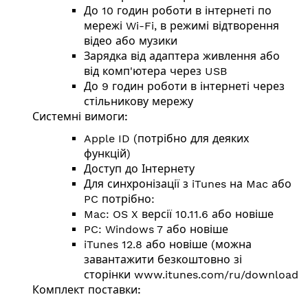
До 10 годин роботи в інтернеті по
мережі Wi-Fi, в режимі відтворення
відео або музики
Зарядка від адаптера живлення або
від комп'ютера через USB
До 9 годин роботи в інтернеті через
стільникову мережу
Системні вимоги:
Apple ID (потрібно для деяких
функцій)
Доступ до Інтернету
Для синхронізації з iTunes на Mac або
PC потрібно:
Mac: OS X версії 10.11.6 або новіше
PC: Windows 7 або новіше
iTunes 12.8 або новіше (можна
завантажити безкоштовно зі
сторінки
www.itunes.com/ru/download
)
Комплект поставки: