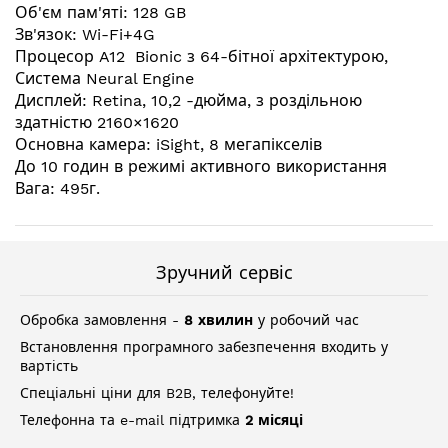
зображень
Об'єм пам'яті: 128 GB
Зв'язок: Wi-Fi+4G
Процесор A12 Bionic з 64-бітної архітектурою,
Система Neural Engine
Дисплей: Retina, 10,2 -дюйма, з роздільною
здатністю 2160×1620
Основна камера: iSight, 8 мегапікселів
До 10 годин в режимі активного використання
Вага: 495г.
Зручний сервіс
Обробка замовлення -
8 хвилин
у робочий час
Встановлення програмного забезпечення входить у
вартість
Спеціальні ціни для B2B, телефонуйте!
Телефонна та e-mail підтримка
2 місяці