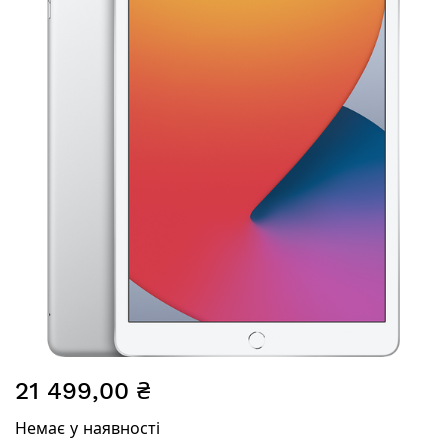
галереї
зображень
Перейти
21 499,00 ₴
до
початку
Немає у наявності
галереї