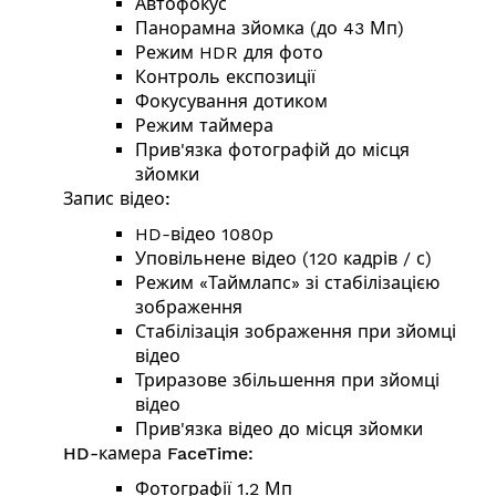
Автофокус
Панорамна зйомка (до 43 Мп)
Режим HDR для фото
Контроль експозиції
Фокусування дотиком
Режим таймера
Прив'язка фотографій до місця
зйомки
Запис відео:
HD-відео 1080p
Уповільнене відео (120 кадрів / с)
Режим «Таймлапс» зі стабілізацією
зображення
Стабілізація зображення при зйомці
відео
Триразове збільшення при зйомці
відео
Прив'язка відео до місця зйомки
HD-камера FaceTime:
Фотографії 1.2 Мп