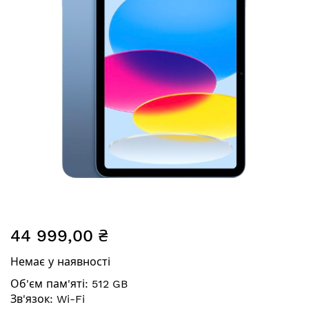
Перейти
44 999,00 ₴
до
початку
Немає у наявності
галереї
зображень
Об'єм пам'яті: 512 GB
Зв'язок: Wi-Fi