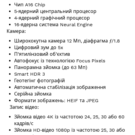
Чип A16 Chip
5‑ядерний центральний процесор
4‑ядерний графічний процесор
16‑ядерна система Neural Engine
Камера:
Ширококутна камера 12 Мп, діафрагма ƒ/1.8
Цифровий зум до 5x
П’ятилінзовий об’єктив
Автофокус із технологією Focus Pixels
Панорамна зйомка (до 63 Мп)
Smart HDR 3
Геотегінг фотографій
Автоматична стабілізація зображення
Серійна зйомка
Формати зображень: HEIF та JPEG
Запис відео:
Зйомка відео 4K із частотою 24, 25, 30 або 60
кадрів/с
Зйомка HD‑відео 1080p із частотою 25, 30 або