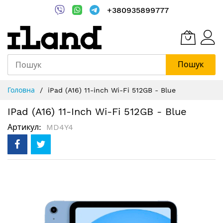
+380935899777
Пошук
Skip
Головна
iPad (A16) 11-inch Wi-Fi 512GB - Blue
to
Content
IPad (A16) 11-Inch Wi-Fi 512GB - Blue
Артикул
MD4Y4
Перейти
до
кінця
галереї
зображень