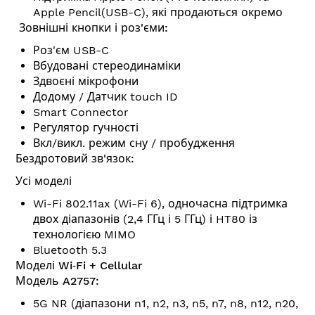
Apple Pencil(USB-C), які продаються окремо
Зовнішні кнопки і роз'єми:
Роз'єм USB-C
Вбудовані стереодинаміки
Здвоєні мікрофони
Додому / Датчик touch ID
Smart Connector
Регулятор гучності
Вкл/викл. режим сну / пробудження
Бездротовий зв'язок:
Усі моделі
Wi-Fi 802.11ax (Wi-Fi 6), одночасна підтримка
двох діапазонів (2,4 ГГц і 5 ГГц) і HT80 із
технологією MIMO
Bluetooth 5.3
Моделі Wi‑Fi + Cellular
Модель A2757:
5G NR (діапазони n1, n2, n3, n5, n7, n8, n12, n20,