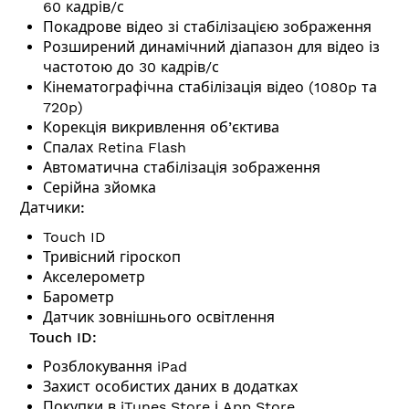
60 кадрів/с
Покадрове відео зі стабілізацією зображення
Розширений дина­мічний діапазон для відео із
частотою до 30 кадрів/с
Кінемато­графічна стабілізація відео (1080p та
720p)
Корекція викривлення об’єктива
Спалах Retina Flash
Автоматична стабілізація зображення
Серійна зйомка
Датчики:
Touch ID
Тривісний гіроскоп
Акселерометр
Барометр
Датчик зовнішнього освітлення
Touch ID:
Розблокування iPad
Захист особистих даних в додатках
Покупки в iTunes Store і App Store