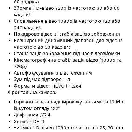
60 кадрів/с
Зйомка HD-відео 720p із частотою 30 або 60
кадрів/с
Сповільнене відео 1080p із частотою 120 або
240 кадрів/с
Покадрове відео зі стабі­лі­за­цією зобра­ження
Розширений динамічний діапазон для відео із
частотою до 30 кадрів/с
Стабілізація зображення під час відеозйомки
Кінемато­графічна стабілізація відео (1080p та
720p)
Автофокусування з відстеженням
Зум під час відтворення
Формати відео: HEVC і H.264
Фронтальна камера:
Горизонтальна надширококутна камера 12 Мп
із кутом огляду 122°
Діафрагма ƒ/2.4
Smart HDR 3
Зйомка HD-відео 1080p із частотою 25, 30 або