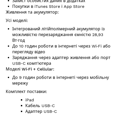
Захист особистих даних в додатках
Покупки в iTunes Store і App Store
Живлення та акумулятор:
Усі моделі:
Інтегрований літій­полімер­ний акумулятор із
можливістю пере­заряджання ємністю 28,93
Вт∙год
До 10 годин роботи в інтернеті через Wi‑Fi або
перегляду відео
Заряджання через адаптер живлення або порт
USB-C комп’ютера
Моделі Wi‑Fi + Cellular:
До 9 годин роботи в інтернеті через мобільну
мережу
Комплект поставки:
iPad
Кабель USB-C
Адаптер USB-C