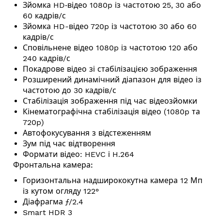
Зйомка HD‑відео 1080p із частотою 25, 30 або
60 кадрів/с
Зйомка HD-відео 720p із частотою 30 або 60
кадрів/с
Сповільнене відео 1080p із частотою 120 або
240 кадрів/с
Покадрове відео зі стабі­лі­за­цією зобра­ження
Розширений динамічний діапазон для відео із
частотою до 30 кадрів/с
Стабілізація зображення під час відеозйомки
Кінемато­графічна стабілізація відео (1080p та
720p)
Автофокусування з відстеженням
Зум під час відтворення
Формати відео: HEVC і H.264
Фронтальна камера:
Горизонтальна надширококутна камера 12 Мп
із кутом огляду 122°
Діафрагма ƒ/2.4
Smart HDR 3