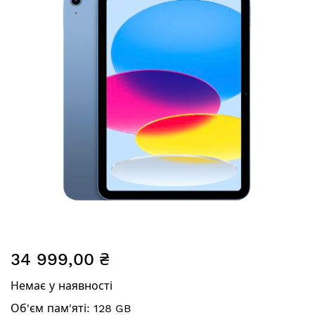
зображень
Перейти
34 999,00 ₴
до
початку
Немає у наявності
галереї
зображень
Об'єм пам'яті: 128 GB