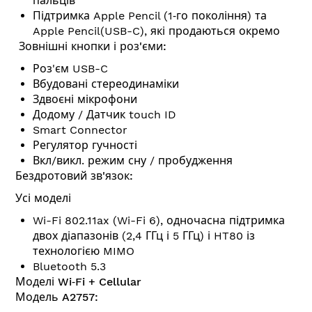
пальців
Підтримка Apple Pencil (1‑го покоління) та
Apple Pencil(USB-C), які продаються окремо
Зовнішні кнопки і роз'єми:
Роз'єм USB-C
Вбудовані стереодинаміки
Здвоєні мікрофони
Додому / Датчик touch ID
Smart Connector
Регулятор гучності
Вкл/викл. режим сну / пробудження
Бездротовий зв'язок:
Усі моделі
Wi-Fi 802.11ax (Wi-Fi 6), одночасна підтримка
двох діапазонів (2,4 ГГц і 5 ГГц) і HT80 із
технологією MIMO
Bluetooth 5.3
Моделі Wi‑Fi + Cellular
Модель A2757: