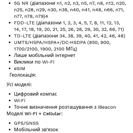
5G NR (діапазони n1, n2, n3, n5, n7, n8, n12, n20,
n25, n28, n29, n30, n38, n40, n41, n48, n66, n71,
n77, n78, n79)4
FDD-LTE (діапазони 1, 2, 3, 4, 5, 7, 8, 11, 12, 13,
14, 17, 18, 19, 20, 21, 25, 26, 28, 29, 30, 32, 66, 71)
TD-LTE (діапазони 34, 38, 39, 40, 41, 42, 46, 48)
UMTS/HSPA/HSPA+/DC‑HSDPA (850, 900,
1700/2100, 1900, 2100 МГц)
Лише мобільний інтернет
Виклики по Wi-Fi
eSIM
Геолокація:
Усі моделі:
Цифровий компас
Wi‑Fi
Точне визначення розта­шу­вання з iBeacon
Моделі Wi-Fi + Cellular:
GPS/GNSS
Мобільний зв’язок