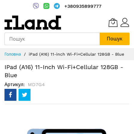
+380935899777
Пошук
Skip
Головна
iPad (A16) 11-inch Wi-Fi+Cellular 128GB - Blue
to
Content
IPad (A16) 11-Inch Wi-Fi+Cellular 128GB -
Blue
Артикул
MD7G4
Перейти
до
кінця
галереї