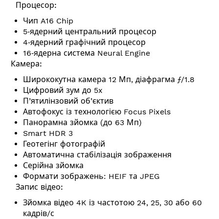
Процесор:
Чип A16 Chip
5‑ядерний центральний процесор
4‑ядерний графічний процесор
16‑ядерна система Neural Engine
Камера:
Ширококутна камера 12 Мп, діафрагма ƒ/1.8
Цифровий зум до 5x
П’ятилінзовий об’єктив
Автофокус із технологією Focus Pixels
Панорамна зйомка (до 63 Мп)
Smart HDR 3
Геотегінг фотографій
Автоматична стабілізація зображення
Серійна зйомка
Формати зображень: HEIF та JPEG
Запис відео:
Зйомка відео 4K із частотою 24, 25, 30 або 60
кадрів/с