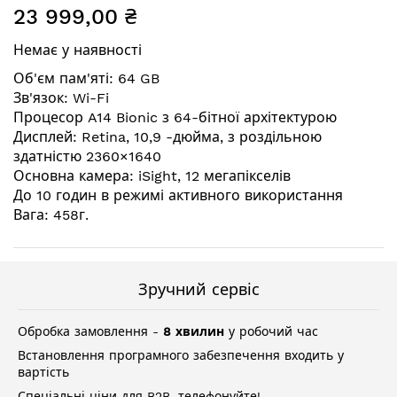
23 999,00 ₴
до
початку
Немає у наявності
галереї
зображень
Об'єм пам'яті: 64 GB
Зв'язок: Wi-Fi
Процесор A14 Bionic з 64-бітної архітектурою
Дисплей: Retina, 10,9 -дюйма, з роздільною
здатністю 2360×1640
Основна камера: iSight, 12 мегапікселів
До 10 годин в режимі активного використання
Вага: 458г.
Зручний сервіс
Обробка замовлення -
8 хвилин
у робочий час
Встановлення програмного забезпечення входить у
вартість
Спеціальні ціни для B2B, телефонуйте!