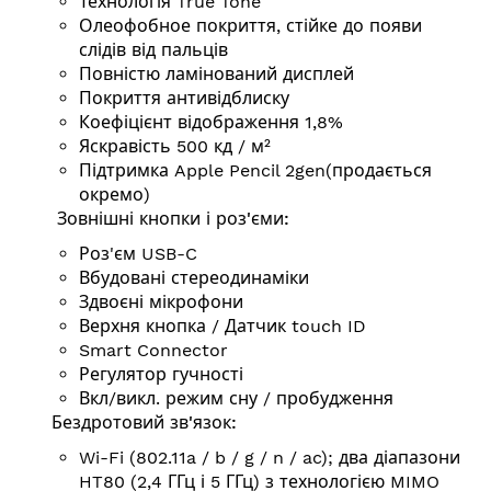
Технологія True Tone
Олеофобное покриття, стійке до появи
слідів від пальців
Повністю ламінований дисплей
Покриття антивідблиску
Коефіцієнт відображення 1,8%
Яскравість 500 кд / м²
Підтримка Apple Pencil 2gen(
продається
окремо
)
Зовнішні кнопки і роз'єми:
Роз'єм USB-C
Вбудовані стереодинаміки
Здвоєні мікрофони
Верхня кнопка / Датчик touch ID
Smart Connector
Регулятор гучності
Вкл/викл. режим сну / пробудження
Бездротовий зв'язок:
Wi-Fi (802.11a / b / g / n / ac); два діапазони
HT80 (2,4 ГГц і 5 ГГц) з технологією MIMO