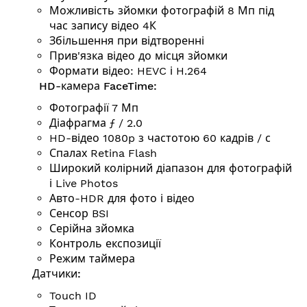
Можливість зйомки фотографій 8 Мп під
час запису відео 4К
Збільшення при відтворенні
Прив'язка відео до місця зйомки
Формати відео: HEVC і H.264
HD-камера FaceTime:
Фотографії 7 Мп
Діафрагма ƒ / 2.0
HD-відео 1080p з частотою 60 кадрів / с
Спалах Retina Flash
Широкий колірний діапазон для фотографій
і Live Photos
Авто-HDR для фото і відео
Сенсор BSI
Серійна зйомка
Контроль експозиції
Режим таймера
Датчики:
Touch ID