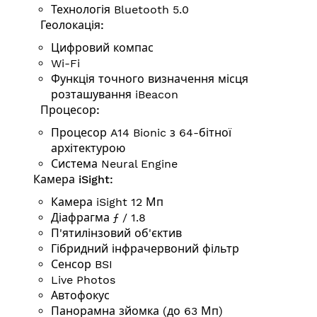
Технологія Bluetooth 5.0
Геолокація:
Цифровий компас
Wi-Fi
Функція точного визначення місця
розташування iBeacon
Процесор:
Процесор A14 Bionic з 64-бітної
архітектурою
Система Neural Engine
Камера iSight:
Камера iSight 12 Мп
Діафрагма ƒ / 1.8
П'ятилінзовий об'єктив
Гібридний інфрачервоний фільтр
Сенсор BSI
Live Photos
Автофокус
Панорамна зйомка (до 63 Мп)