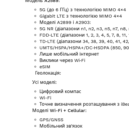
Модель A2589:
5G (до 6 ГГц) з технологією MIMO 4×4
Gigabit LTE з технологією MIMO 4×4
Моделі A2899 і A2903:
5G NR (діапазони n1, n2, n3, n5, n7, n8, 
FDD‑LTE (діапазони 1, 2, 3, 4, 5, 7, 8, 11, 1
TD‑LTE (діапазони 34, 38, 39, 40, 41, 42
UMTS/HSPA/HSPA+/DC‑HSDPA (850, 900,
Лише мобільний інтернет
Виклики через Wi‑Fi
eSIM
Геолокація:
Усі моделі:
Цифровий компас
Wi-Fi
Точне визначення розта­шу­вання з iBe
Моделі Wi-Fi + Cellular:
GPS/GNSS
Мобільний зв’язок