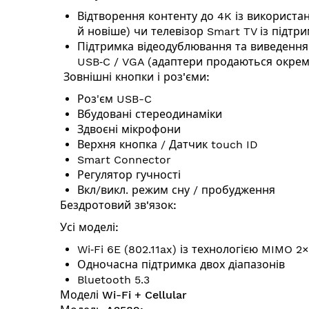
Відтворення контенту до 4K із використан
й новіше) чи телевізор Smart TV із підтр
Підтримка відеодублювання та виведенн
USB‑C / VGA (адаптери продаються окрем
Зовнішні кнопки і роз'єми:
Роз'єм USB-C
Вбудовані стереодинаміки
Здвоєні мікрофони
Верхня кнопка / Датчик touch ID
Smart Connector
Регулятор гучності
Вкл/викл. режим сну / пробудження
Бездротовий зв'язок:
Усі моделі:
Wi‑Fi 6E (802.11ax) із технологією MIMO 2
Одночасна підтримка двох діапазонів
Bluetooth 5.3
Моделі Wi-Fi + Cellular