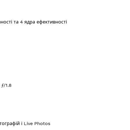
ності та 4 ядра ефективності
ƒ/1.8
ографій і Live Photos