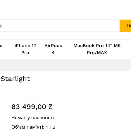
П
e
iPhone 17
AirPods
MacBook Pro 14” M5
M
Pro
4
Pro/MAX
 Starlight
83 499,00 ₴
Немає у наявності
Об'єм пам'яті: 1 TB