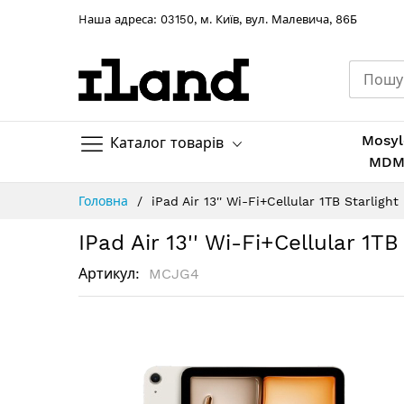
Hаша адреса: 03150, м. Київ, вул. Малевича, 86Б
Mosyl
Каталог товарів
MD
Skip
Головна
iPad Air 13'' Wi-Fi+Cellular 1TB Starlight
to
Content
IPad Air 13'' Wi-Fi+Cellular 1TB
Артикул
MCJG4
Перейти
до
кінця
галереї
зображень