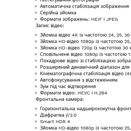
Автоматична стабілізація зображення
Серійна зйомка
Формати зображень: HEIF і JPEG
Запис відео:
Зйомка відео 4K із частотою 24, 25, 3
Зйомка HD‑відео 1080p із частотою 25
Зйомка HD-відео 720p із частотою 30
Сповільнене відео 1080p із частотою 
Покадрове відео зі стабілізацією зобр
Розширений динамічний діапазон для 
Кінемато­графічна стабілізація відео (4
Автофокусування з відстеженням
Зум під час відтворення
Формати відео: HEVC і H.264
Фронтальна камера:
Горизонтальна надширококутна фронт
Діафрагма ƒ/2.0
Smart HDR 4
Зйомка HD‑відео 1080p із частотою 25