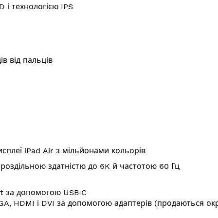
D і технологією IPS
ів від пальців
исплеї iPad Air з мільйонами кольорів
роздільною здатністю до 6K й частотою 60 Гц
rt за допомогою USB‑C
GA, HDMI і DVI за допомогою адаптерів (продаються ок