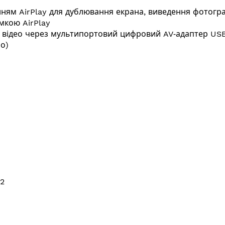
ням AirPlay для дублювання екрана, виведення фотографі
имкою AirPlay
я відео через мультипортовий цифровий AV‑адаптер US
о)
×2