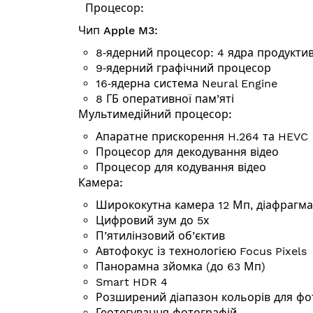
Процесор:
Чип Apple M3:
8‑ядерний процесор: 4 ядра продуктив
9‑ядерний графічний процесор
16‑ядерна система Neural Engine
8 ГБ оперативної пам’яті
Мульти­медій­ний процесор:
Апаратне прискорення H.264 та HEVC
Процесор для декодування відео
Процесор для кодування відео
Камера:
Ширококутна камера 12 Мп, діафрагма 
Цифровий зум до 5х
П’ятилінзовий об’єктив
Автофокус із технологією Focus Pixels
Панорамна зйомка (до 63 Мп)
Smart HDR 4
Розширений діапазон кольорів для фот
Геотегування фотографій