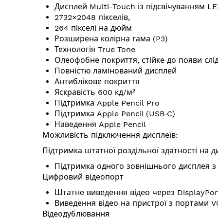
Дисплей Multi-Touch із підсвічуванням LE
2732×2048 пікселів,
264 пікселі на дюйм
Розширена колірна гама (P3)
Технологія True Tone
Олеофобне покриття, стійке до появи слід
Повністю ламінований дисплей
Антиблікове покриття
Яскравість 600 кд/⁠м²
Підтримка Apple Pencil Pro
Підтримка Apple Pencil (USB‑C)
Наведення Apple Pencil
Можливість підключення дисплеїв:
Підтримка штатної роздільної здатності на д
Підтримка одного зовнішнього дисплея з 
Цифровий відеопорт
Штатне виведення відео через DisplayPo
Виведення відео на пристрої з портами V
Відеодублювання