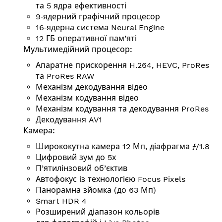
та 5 ядра ефективності
9‑ядерний графічний процесор
16‑ядерна система Neural Engine
12 ГБ оперативної пам’яті
Мульти­медій­ний процесор:
Апаратне прискорення H.264, HEVC, ProRes
та ProRes RAW
Механізм декодування відео
Механізм кодування відео
Механізм кодування та декодування ProRes
Декодування AV1
Камера:
Ширококутна камера 12 Мп, діафрагма ƒ/1.8
Цифровий зум до 5х
П’ятилінзовий об’єктив
Автофокус із технологією Focus Pixels
Панорамна зйомка (до 63 Мп)
Smart HDR 4
Розширений діапазон кольорів