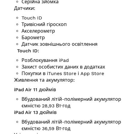
Серійна зйомка
Датчики:
Touch ID
Тривісний гіроскоп
Аксе­ле­ро­метр
Барометр
Датчик зовнішнього освітлення
Touch ID:
Розблокування iPad
Захист особистих даних в додатках
Покупки в iTunes Store і App Store
Живлення та акумулятор:
iPad Air 11 дюймів
Вбудований літій-полімерний акумулятор
ємністю 28,93 Вт·год
iPad Air 13 дюймів
Вбудований літій-полімерний акумулятор
ємністю 36,59 Вт·год