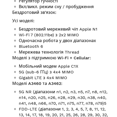
Регулятор гучності
Вкл/викл. режим сну / пробудження
Бездротовий зв'язок:
Усі моделі:
Бездротовий мережевий чіп Apple N1
Wi-Fi 7 (802.11be) з 2x2 MIMO
Одночасна робота у двох діапазонах
Bluetooth 6
Мережева технологія Thread
Моделі з підтримкою Wi-Fi + Cellular:
Мобільний модем Apple C1X
5G (sub-6 ГГц) з 4x4 MIMO
Gigabit LTE з 4x4 MIMO
Моделі A3460 та A3462:
5G NR (діапазони n1, n2, n3, n5, n7, n8, n12,
n14, n20, n25, n26, n28, n29, n30, n38, n40,
n41, n48, n66, n70, n71, n75, n77, n78, n79)5
FDD-LTE (діапазони 1, 2, 3, 4, 5, 7, 8, 11, 12,
13, 14, 17, 18, 19, 20, 21, 25, 26, 28, 29, 30, 32,