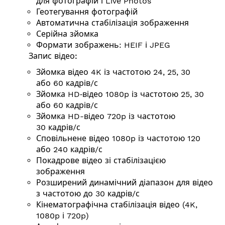
для фотографій і Live Photos
Геотегування фотографій
Автоматична стабілізація зображення
Серійна зйомка
Формати зображень: HEIF і JPEG
Запис відео:
Зйомка відео 4K із частотою 24, 25, 30
або 60
кадрів/с
Зйомка HD‑відео 1080p із частотою 25, 30
або 60
кадрів/с
Зйомка HD-відео 720p із частотою
30
кадрів/с
Сповільнене відео 1080p із частотою 120
або 240
кадрів/с
Покадрове відео зі стабілізацією
зображення
Розширений динамічний діапазон для відео
з частотою до 30
кадрів/с
Кінемато­графічна стабілізація відео (4K,
1080p і 720p)