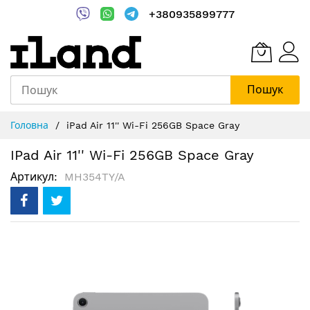
+380935899777
Пошук
Skip
Головна
iPad Air 11'' Wi-Fi 256GB Space Gray
to
Content
IPad Air 11'' Wi-Fi 256GB Space Gray
Артикул
MH354TY/A
Перейти
до
кінця
галереї
зображень