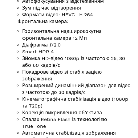
Автофокусування з відстеженням
Зум під час відтворення
Формати відео: HEVC і H.264
Фронтальна камера:
Горизонтальна надширококутна
фронтальна камера 12 Мп
Діафрагма ƒ/2.0
Smart HDR 4
Зйомка HD‑відео 1080p із частотою 25, 30
або 60
кадрів/с
Покадрове відео зі стабілізацією
зображення
Розширений динамічний діапазон для відео
з частотою до 30
кадрів/с
Кінемато­графічна стабілізація відео (1080p
та 720p)
Корекція викривлення об’єктива
Спалах Retina Flash із технологією
True Tone
Автоматична стабілізація зображення