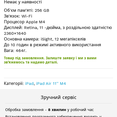
Немає у наявності
галереї
зображень
Об'єм пам'яті: 256 GB
Зв'язок: Wi-Fi
Процесор Apple M4
Дисплей: Retina, 11 -дюйма, з роздільною здатністю
2360×1640
Основна камера: iSight, 12 мегапікселів
До 10 годин в режимі активного використання
Вага: 464г.
Товар під замовлення. Залиште заявку і ми з вами
зв’яжемось та надамо деталі.
Категорії:
iPad
,
iPad Air 11'' M4
Зручний сервіс
Обробка замовлення -
8 хвилин
у робочий час
Встановлення програмного забезпечення входить у