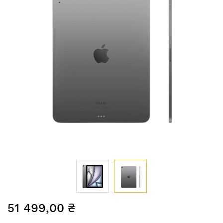
Перейти
51 499,00 ₴
до
початку