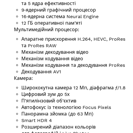
та 5 ядра ефективності
9‑ядерний графічний процесор
16‑ядерна система Neural Engine
12 ГБ оперативної пам’яті
Мульти­медій­ний процесор:
Апаратне прискорення H.264, HEVC, ProRes
та ProRes RAW
Механізм декодування відео
Механізм кодування відео
Механізм кодування та декодування ProRes
Декодування AV1
Камера:
Ширококутна камера 12 Мп, діафрагма ƒ/1.8
Цифровий зум до 5х
П’ятилінзовий об’єктив
Автофокус із технологією Focus Pixels
Панорамна зйомка (до 63 Мп)
Smart HDR 4
Розширений діапазон кольорів