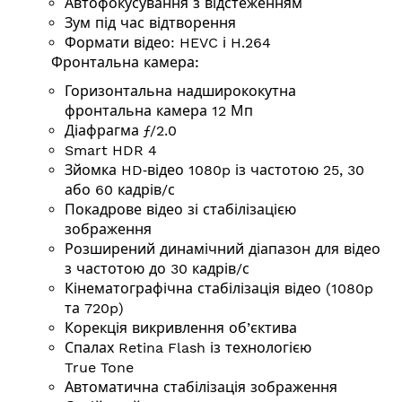
Автофокусування з відстеженням
Зум під час відтворення
Формати відео: HEVC і H.264
Фронтальна камера:
Горизонтальна надширококутна
фронтальна камера 12 Мп
Діафрагма ƒ/2.0
Smart HDR 4
Зйомка HD‑відео 1080p із частотою 25, 30
або 60
кадрів/с
Покадрове відео зі стабілізацією
зображення
Розширений динамічний діапазон для відео
з частотою до 30
кадрів/с
Кінемато­графічна стабілізація відео (1080p
та 720p)
Корекція викривлення об’єктива
Спалах Retina Flash із технологією
True Tone
Автоматична стабілізація зображення