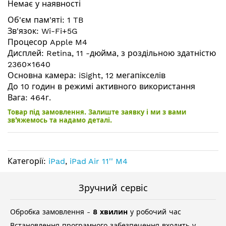
Немає у наявності
галереї
зображень
Об'єм пам'яті: 1 TB
Зв'язок: Wi-Fi+5G
Процесор Apple M4
Дисплей: Retina, 11 -дюйма, з роздільною здатністю
2360×1640
Основна камера: iSight, 12 мегапікселів
До 10 годин в режимі активного використання
Вага: 464г.
Товар під замовлення. Залиште заявку і ми з вами
зв’яжемось та надамо деталі.
Категорії:
iPad
,
iPad Air 11'' M4
Зручний сервіс
Обробка замовлення -
8 хвилин
у робочий час
Встановлення програмного забезпечення входить у