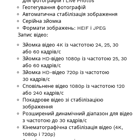
для фотографій і Live Photos
Геотегування фотографій
Автоматична стабілізація зображення
Серійна зйомка
Формати зображень: HEIF і JPEG
Запис відео:
Зйомка відео 4K із частотою 24, 25, 30
або 60
кадрів/с
Зйомка HD‑відео 1080p із частотою 25, 30
або 60
кадрів/с
Зйомка HD-відео 720p із частотою
30
кадрів/с
Сповільнене відео 1080p із частотою 120
або 240
кадрів/с
Покадрове відео зі стабілізацією
зображення
Розширений динамічний діапазон для відео
з частотою до 30
кадрів/с
Кінемато­графічна стабілізація відео (4K,
1080p і 720p)