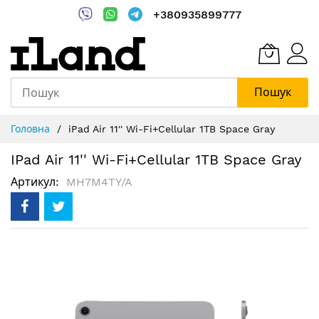
+380935899777
Пошук
Skip
Головна
iPad Air 11'' Wi-Fi+Cellular 1TB Space Gray
to
Content
IPad Air 11'' Wi-Fi+Cellular 1TB Space Gray
Артикул
MH7M4TY/A
Перейти
до
кінця
галереї
зображень