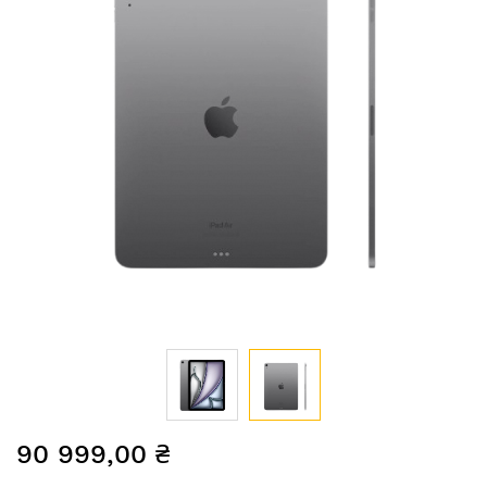
Перейти
90 999,00 ₴
до
початку