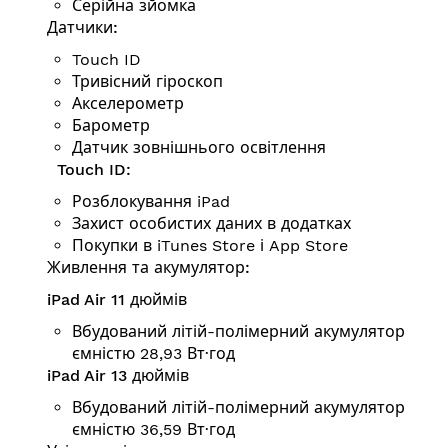
Серійна зйомка
Датчики:
Touch ID
Тривісний гіроскоп
Аксе­ле­ро­метр
Барометр
Датчик зовнішнього освітлення
Touch ID:
Розблокування iPad
Захист особистих даних в додатках
Покупки в iTunes Store і App Store
Живлення та акумулятор:
iPad Air 11 дюймів
Вбудований літій-полімерний акумулятор
ємністю 28,93 Вт·год
iPad Air 13 дюймів
Вбудований літій-полімерний акумулятор
ємністю 36,59 Вт·год