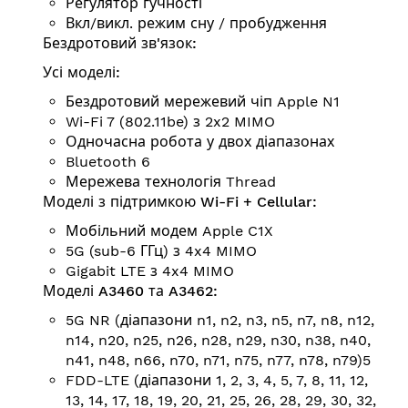
Регулятор гучності
Вкл/викл. режим сну / пробудження
Бездротовий зв'язок:
Усі моделі:
Бездротовий мережевий чіп Apple N1
Wi-Fi 7 (802.11be) з 2x2 MIMO
Одночасна робота у двох діапазонах
Bluetooth 6
Мережева технологія Thread
Моделі з підтримкою Wi-Fi + Cellular:
Мобільний модем Apple C1X
5G (sub-6 ГГц) з 4x4 MIMO
Gigabit LTE з 4x4 MIMO
Моделі A3460 та A3462:
5G NR (діапазони n1, n2, n3, n5, n7, n8, n12,
n14, n20, n25, n26, n28, n29, n30, n38, n40,
n41, n48, n66, n70, n71, n75, n77, n78, n79)5
FDD-LTE (діапазони 1, 2, 3, 4, 5, 7, 8, 11, 12,
13, 14, 17, 18, 19, 20, 21, 25, 26, 28, 29, 30, 32,