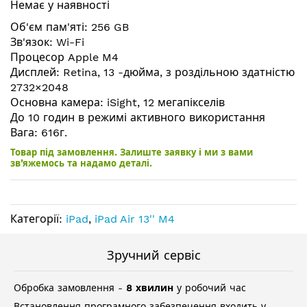
Немає у наявності
галереї
зображень
Об'єм пам'яті: 256 GB
Зв'язок: Wi-Fi
Процесор Apple M4
Дисплей: Retina, 13 -дюйма, з роздільною здатністю
2732×2048
Основна камера: iSight, 12 мегапікселів
До 10 годин в режимі активного використання
Вага: 616г.
Товар під замовлення. Залиште заявку і ми з вами
зв’яжемось та надамо деталі.
Категорії:
iPad
,
iPad Air 13'' M4
Зручний сервіс
Обробка замовлення -
8 хвилин
у робочий час
Встановлення програмного забезпечення входить у