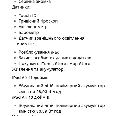
Серійна зйомка
Датчики:
Touch ID
Тривісний гіроскоп
Аксе­ле­ро­метр
Барометр
Датчик зовнішнього освітлення
Touch ID:
Розблокування iPad
Захист особистих даних в додатках
Покупки в iTunes Store і App Store
Живлення та акумулятор:
iPad Air 11 дюймів
Вбудований літій-полімерний акумулятор
ємністю 28,93 Вт·год
iPad Air 13 дюймів
Вбудований літій-полімерний акумулятор
ємністю 36,59 Вт·год