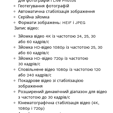
для фотографій і Live Photos
Геотегування фотографій
Автоматична стабілізація зображення
Серійна зйомка
Формати зображень: HEIF і JPEG
Запис відео:
Зйомка відео 4K із частотою 24, 25, 30
або 60
кадрів/с
Зйомка HD‑відео 1080p із частотою 25, 30
або 60
кадрів/с
Зйомка HD-відео 720p із частотою
30
кадрів/с
Сповільнене відео 1080p із частотою 120
або 240
кадрів/с
Покадрове відео зі стабілізацією
зображення
Розширений динамічний діапазон для відео
з частотою до 30
кадрів/с
Кінемато­графічна стабілізація відео (4K,
1080p і 720p)