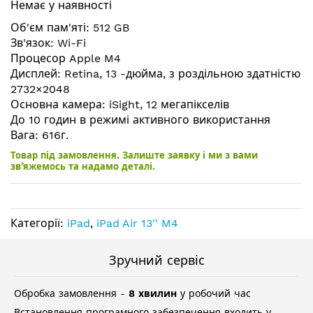
Немає у наявності
галереї
зображень
Об'єм пам'яті: 512 GB
Зв'язок: Wi-Fi
Процесор Apple M4
Дисплей: Retina, 13 -дюйма, з роздільною здатністю
2732×2048
Основна камера: iSight, 12 мегапікселів
До 10 годин в режимі активного використання
Вага: 616г.
Товар під замовлення. Залиште заявку і ми з вами
зв’яжемось та надамо деталі.
Категорії:
iPad
,
iPad Air 13'' M4
Зручний сервіс
Обробка замовлення -
8 хвилин
у робочий час
Встановлення програмного забезпечення входить у