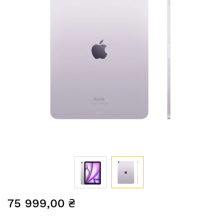
Перейти
75 999,00 ₴
до
початку