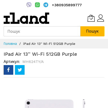
+380935899777
Пошук
Skip
Головна
iPad Air 13'' Wi-Fi 512GB Purple
to
Content
IPad Air 13'' Wi-Fi 512GB Purple
Артикул
MH624TY/A
Перейти
до
кінця
галереї
зображень