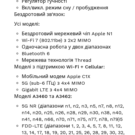
Регулятор гучності
Вкл/викл. режим сну / пробудження
Бездротовий зв'язок:
Усі моделі:
Бездротовий мережевий чіп Apple N1
Wi-Fi 7 (802.11be) з 2x2 MIMO
Одночасна робота у двох діапазонах
Bluetooth 6
Мережева технологія Thread
Моделі з підтримкою Wi-Fi + Cellular:
Мобільний модем Apple C1X
5G (sub-6 ГГц) з 4x4 MIMO
Gigabit LTE з 4x4 MIMO
Моделі A3460 та A3462:
5G NR (діапазони n1, n2, n3, n5, n7, n8, n12,
n14, n20, n25, n26, n28, n29, n30, n38, n40,
n41, n48, n66, n70, n71, n75, n77, n78, n79)5
FDD-LTE (діапазони 1, 2, 3, 4, 5, 7, 8, 11, 12,
13, 14, 17, 18, 19, 20, 21, 25, 26, 28, 29, 30, 32,