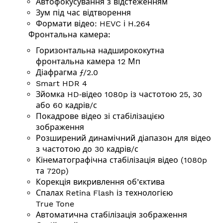
Автофокусування з відстеженням
Зум під час відтворення
Формати відео: HEVC і H.264
Фронтальна камера:
Горизонтальна надширококутна
фронтальна камера 12 Мп
Діафрагма ƒ/2.0
Smart HDR 4
Зйомка HD‑відео 1080p із частотою 25, 30
або 60
кадрів/с
Покадрове відео зі стабілізацією
зображення
Розширений динамічний діапазон для відео
з частотою до 30
кадрів/с
Кінемато­графічна стабілізація відео (1080p
та 720p)
Корекція викривлення об’єктива
Спалах Retina Flash із технологією
True Tone
Автоматична стабілізація зображення