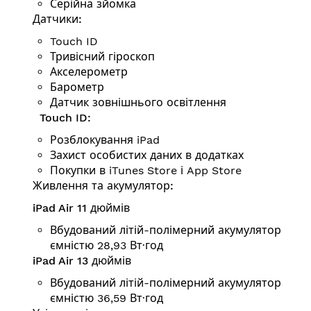
Серійна зйомка
Датчики:
Touch ID
Тривісний гіроскоп
Аксе­ле­ро­метр
Барометр
Датчик зовнішнього освітлення
Touch ID:
Розблокування iPad
Захист особистих даних в додатках
Покупки в iTunes Store і App Store
Живлення та акумулятор:
iPad Air 11 дюймів
Вбудований літій-полімерний акумулятор
ємністю 28,93 Вт·год
iPad Air 13 дюймів
Вбудований літій-полімерний акумулятор
ємністю 36,59 Вт·год