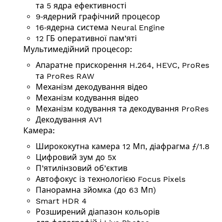
та 5 ядра ефективності
9‑ядерний графічний процесор
16‑ядерна система Neural Engine
12 ГБ оперативної пам’яті
Мульти­медій­ний процесор:
Апаратне прискорення H.264, HEVC, ProRes
та ProRes RAW
Механізм декодування відео
Механізм кодування відео
Механізм кодування та декодування ProRes
Декодування AV1
Камера:
Ширококутна камера 12 Мп, діафрагма ƒ/1.8
Цифровий зум до 5х
П’ятилінзовий об’єктив
Автофокус із технологією Focus Pixels
Панорамна зйомка (до 63 Мп)
Smart HDR 4
Розширений діапазон кольорів