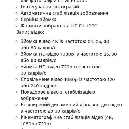
для фотографій і Live Photos
Геотегування фотографій
Автоматична стабілізація зображення
Серійна зйомка
Формати зображень: HEIF і JPEG
Запис відео:
Зйомка відео 4K із частотою 24, 25, 30
або 60
кадрів/с
Зйомка HD‑відео 1080p із частотою 25, 30
або 60
кадрів/с
Зйомка HD-відео 720p із частотою
30
кадрів/с
Сповільнене відео 1080p із частотою 120
або 240
кадрів/с
Покадрове відео зі стабілізацією
зображення
Розширений динамічний діапазон для відео
з частотою до 30
кадрів/с
Кінемато­графічна стабілізація відео (4K,
1080p і 720p)