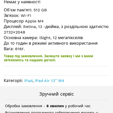
Немає у наявності
галереї
зображень
Об'єм пам'яті: 512 GB
Зв'язок: Wi-Fi
Процесор Apple M4
Дисплей: Retina, 13 -дюйма, з роздільною здатністю
2732×2048
Основна камера: iSight, 12 мегапікселів
До 10 годин в режимі активного використання
Вага: 616г.
Товар під замовлення. Залиште заявку і ми з вами
зв’яжемось та надамо деталі.
Категорії:
iPad
,
iPad Air 13'' M4
Зручний сервіс
Обробка замовлення -
8 хвилин
у робочий час
Встановлення програмного забезпечення входить у