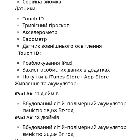
Серійна зйомка
Датчики:
Touch ID
Тривісний гіроскоп
Аксе­ле­ро­метр
Барометр
Датчик зовнішнього освітлення
Touch ID:
Розблокування iPad
Захист особистих даних в додатках
Покупки в iTunes Store і App Store
Живлення та акумулятор:
iPad Air 11 дюймів
Вбудований літій-полімерний акумулятор
ємністю 28,93 Вт·год
iPad Air 13 дюймів
Вбудований літій-полімерний акумулятор
ємністю 36,59 Вт·год