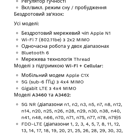
Регулятор гучності
Вкл/викл. режим сну / пробудження
Бездротовий зв'язок:
Усі моделі:
Бездротовий мережевий чіп Apple N1
Wi-Fi 7 (802.11be) з 2x2 MIMO
Одночасна робота у двох діапазонах
Bluetooth 6
Мережева технологія Thread
Моделі з підтримкою Wi-Fi + Cellular:
Мобільний модем Apple C1X
5G (sub-6 ГГц) з 4x4 MIMO
Gigabit LTE з 4x4 MIMO
Моделі A3460 та A3462:
5G NR (діапазони n1, n2, n3, n5, n7, n8, n12,
n14, n20, n25, n26, n28, n29, n30, n38, n40,
n41, n48, n66, n70, n71, n75, n77, n78, n79)5
FDD-LTE (діапазони 1, 2, 3, 4, 5, 7, 8, 11, 12,
13, 14, 17, 18, 19, 20, 21, 25, 26, 28, 29, 30, 32,