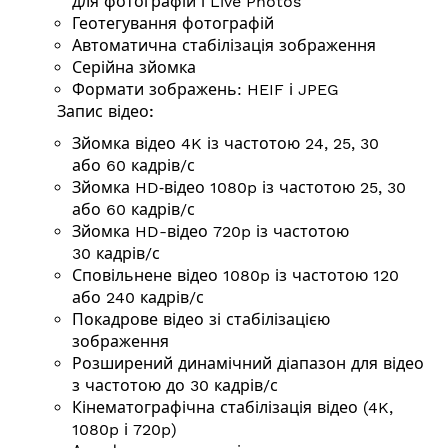
для фотографій і Live Photos
Геотегування фотографій
Автоматична стабілізація зображення
Серійна зйомка
Формати зображень: HEIF і JPEG
Запис відео:
Зйомка відео 4K із частотою 24, 25, 30
або 60
кадрів/с
Зйомка HD‑відео 1080p із частотою 25, 30
або 60
кадрів/с
Зйомка HD-відео 720p із частотою
30
кадрів/с
Сповільнене відео 1080p із частотою 120
або 240
кадрів/с
Покадрове відео зі стабілізацією
зображення
Розширений динамічний діапазон для відео
з частотою до 30
кадрів/с
Кінемато­графічна стабілізація відео (4K,
1080p і 720p)