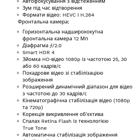
Автофокусування з відстеженням
Зум під час відтворення
Формати відео: HEVC і H.264
Фронтальна камера:
Горизонтальна надширококутна
фронтальна камера 12 Мп
Діафрагма ƒ/2.0
Smart HDR 4
Зйомка HD‑відео 1080p із частотою 25, 30
або 60
кадрів/с
Покадрове відео зі стабілізацією
зображення
Розширений динамічний діапазон для відео
з частотою до 30
кадрів/с
Кінемато­графічна стабілізація відео (1080p
та 720p)
Корекція викривлення об’єктива
Спалах Retina Flash із технологією
True Tone
Автоматична стабілізація зображення