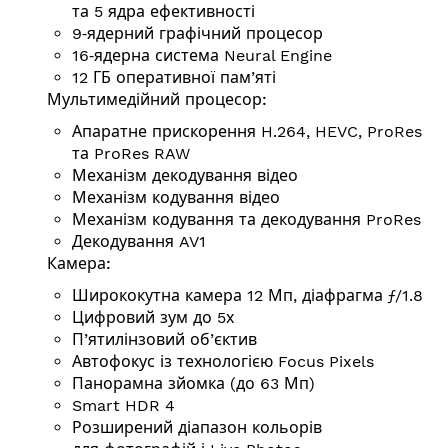
та 5 ядра ефективності
9‑ядерний графічний процесор
16‑ядерна система Neural Engine
12 ГБ оперативної пам’яті
Мульти­медій­ний процесор:
Апаратне прискорення H.264, HEVC, ProRes
та ProRes RAW
Механізм декодування відео
Механізм кодування відео
Механізм кодування та декодування ProRes
Декодування AV1
Камера:
Ширококутна камера 12 Мп, діафрагма ƒ/1.8
Цифровий зум до 5х
П’ятилінзовий об’єктив
Автофокус із технологією Focus Pixels
Панорамна зйомка (до 63 Мп)
Smart HDR 4
Розширений діапазон кольорів