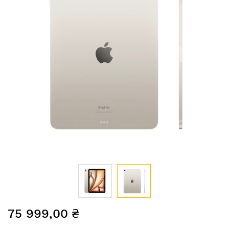
Перейти
75 999,00 ₴
до
початку