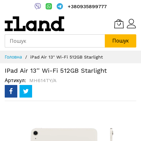
+380935899777
Пошук
Skip
Головна
iPad Air 13'' Wi-Fi 512GB Starlight
to
Content
IPad Air 13'' Wi-Fi 512GB Starlight
Артикул
MH614TY/A
Перейти
до
кінця
галереї
зображень